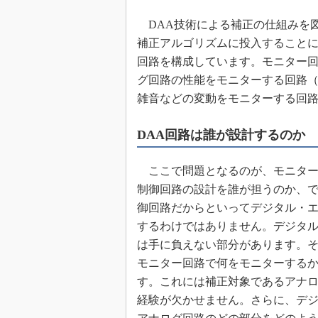
めざせ高効率！ モーター
DAA技術による補正の仕組みを図
座
補正アルゴリズムに投入すること
Bluetooth mesh入門
回路を構成しています。モニター回
「SPICEの仕組みとその
グ回路の性能をモニターする回路
最新記事一覧
雑音などの変動をモニターする回
計測器メーカーから見た5
USB Type-Cの登場で評
DAA回路は誰が設計するのか
う変わる？
IoT時代の無線規格を知る【
編】
ここで問題となるのが、モニター
制御回路の設計を誰が担うのか、
IoT時代の無線規格を知る【
編】
御回路だからといってデジタル・
するわけではありません。デジタ
は手に負えない部分があります。
モニター回路で何をモニターする
す。これには補正対象であるアナ
経験が欠かせません。さらに、デ