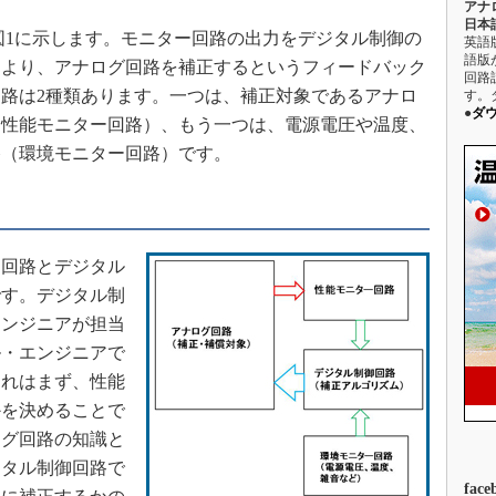
アナ
日本語
駆動入門講
1に示します。モニター回路の出力をデジタル制御の
英語
語版
により、アナログ回路を補正するというフィードバック
回路
路は2種類あります。一つは、補正対象であるアナロ
す。
活用設計」
●
ダ
（性能モニター回路）、もう一つは、電源電圧や温度、
路（環境モニター回路）です。
G
価試験はど
Thread
回路とデジタル
です。デジタル制
Z-Wave
エンジニアが担当
ル・エンジニアで
それはまず、性能
かを決めることで
ログ回路の知識と
ジタル制御回路で
face