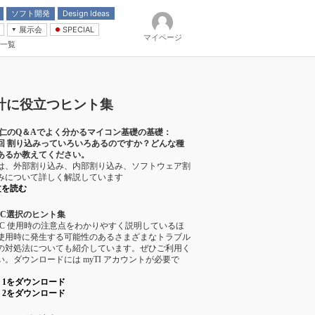
ソフト開発
Design Ideas
展示会
SPECIAL
マイページ
一覧
「電源技術」
イバ
計に役立つヒント集
 仁のQ＆Aでよく分かるマイコン基礎の基礎：
4回 割り込みっていろいろあるのですか？どんな種
あるか教えてください。
は、外部割り込み、内部割り込み、ソフトウェア割
みについて詳しく解説しています
文を読む
IC選択のヒント集
IC 使用時の注意点をわかりやすく説明しているほ
使用時に発生する可能性のあるさまざまなトラブル
の対処法についても紹介しています。ぜひご利用く
い。ダウンロードには myTI アカウントが必要で
rt 1をダウンロード
rt 2をダウンロード