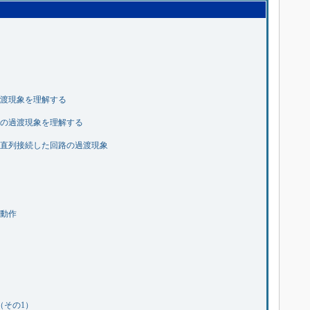
過渡現象を理解する
路の過渡現象を理解する
を直列接続した回路の過渡現象
本動作
（その1）