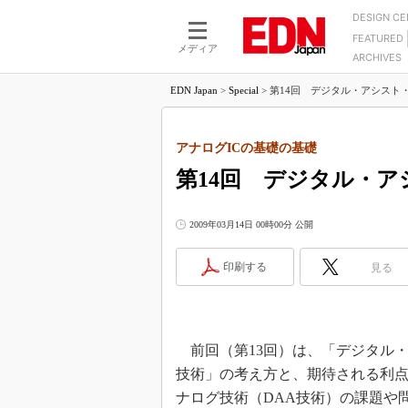
DESIGN C
FEATURED
モーター
LSI
メディア
ARCHIVES
電源設計
マイコン
プロセスエンジニアの現
カーボンニュートラルへの挑戦
EDN Japan
>
Special
>
第14回 デジタル・アシスト・
FPGA
マイクロプロセッサ懐古
IoT×製造業
中堅技術者に贈る電子部品
つながるクルマ
アナログICの基礎の基礎
用講座
第14回 デジタル・ア
エレクトロニクス入門
たった2つの式で始めるDC
バーターの設計
5G（EE Times Japan）
DC-DCコンバーター活用
2009年03月14日 00時00分 公開
医療エレ（EE Times Japan）
Wired, Weird
製品解剖（EE Times Japan）
印刷する
見る
マイコン講座
Q&Aで学ぶマイコン講座
高速シリアル伝送技術講
前回（第13回）は、「デジタル・アシスト・ア
記録計／データロガーの
技術」の考え方と、期待される利
アナログ設計のきほん／A
ナログ技術（DAA技術）の課題や
ズ編