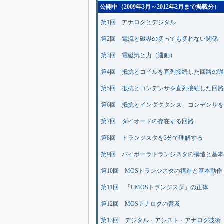
公開中（2009年3月～2012年2月まで掲載分）
第1回 アナログとデジタル
第2回 電流と磁界の切っても切れない関係
第3回 電磁気と力（運動）
第4回 抵抗とコイルを直列接続した回路の
第5回 抵抗とコンデンサを直列接続した回
第6回 抵抗とインダクタンス、コンデンサ
第7回 ダイオードの存在する回路
第8回 トランジスタを3分で理解する
第9回 バイポーラトランジスタの構造と基
第10回 MOSトランジスタの構造と基本動作
第11回 「CMOSトランジスタ」の正体
第12回 MOSアナログの普及
第13回 デジタル・アシスト・アナログ技術