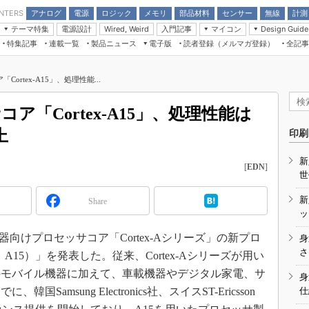
アナログ
電源
ロジック
メモリ
部品材料
センサー
無線
計測
ENTERS
テーマ特集
電源設計
入門記事
マイコン
Wired, Weird
Design Guide
アナログ機能回路
受動部品
特集記事
連載一覧
製品ニュース
電子版
読者登録（メルマガ登録）
全記事
計測機器
Microchip情報
モーター入門
マイコン講座
CEATEC
パワー関連と電源
機構部品
場から
EDN Japan×EE Times Japan統合電
EdgeTech＋
タイミングデバイス
オンデマンドセミナー
Q&Aで学ぶマイコン講座
子版
ディスプレイとドラ
ortex-A15」、処理性能...
録
TECHNO-FRONTIER
マイコン入門!! 必携用語集
電子ブックレット
計測とテスト
“徹底”活
組込み/エッジコンピューティング展
ア「Cortex-A15」、処理性能は
信号源とパルス信号
人とくるま展
上
印刷
/DCコン
Wired, Weird
AUTOMOTIVE WORLD
新
講座
[
EDN
]
世
新
Share
ッ
器向けプロセッサコア「Cortex-Aシリーズ」の新プロ
身
座
さ
（以下、A15）」を発表した。従来、Cortex-Aシリーズが用い
基礎知識
のモバイル機器に加えて、車載機器やデジタル家電、サ
身
amsung Electronics社、スイスST-Ericsson
仕
DCとノイ