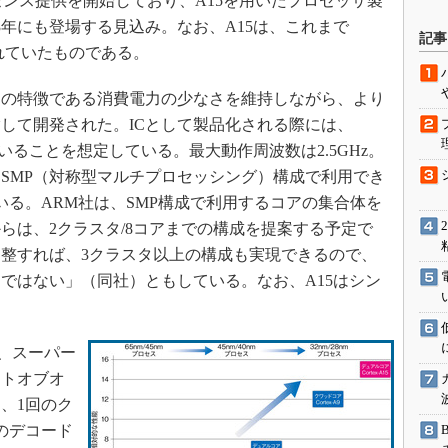
社へのライセンス提供を開始しており、A15を用いたプロセッサ製
駆動入門講
3年にも登場する見込み。なお、A15は、これまで
記事
ばれていたものである。
アの特徴である消費電力の少なさを維持しながら、より
活用設計」
して開発された。ICとして製品化される際には、
G
を用いることを想定している。最大動作周波数は2.5GHz。
SMP（対称型マルチプロセッシング）構成で利用でき
価試験はど
いる。ARM社は、SMP構成で利用するコアの集合体を
Thread
らは、2クラスタ/8コアまでの構成を提案する予定で
整すれば、3クラスタ以上の構成も実現できるので、
Z-Wave
ではない」（同社）ともしている。なお、A15はシン
。
、スーパー
ウトオブオ
、1回のク
のデコード