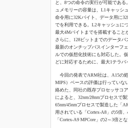
と、8つの命令の実行が可能である
ュメモリーの容量は、L1キャッシ
命令用に32Kバイト、データ用に3
でを利用できる。L2キャッシュに
最大4Mバイトまでを搭載すること
さらに、128ビットまでのデータバ
最新のオンチップバスインターフェ
ルでの仮想化技術にも対応した。
どに対応するために、最大1テラバ
今回の発表でARM社は、A15の処理性
MIPS）ベースの評価は行っていな
絡めた、同社の既存プロセッサコ
によると、32nm/28nmプロセス
65nm/45nmプロセスで製造した
用されている「Cortex-A8」の5
「Cortex-A9 MPCore」の2～3