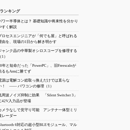
ランキング
パワー半導体とは？ 基礎知識や将来性を分かり
やすく解説
プロセスエンジニアが「何でも屋」と呼ばれる
理由を、現場の1日から解き明かす
ジャンク品の中華製オシロスコープを修理する
（1）
20年と短命だった「PowerPC」、旧Freescaleが
粘るもArmに勝てず
電源は電解コン総取っ換えだけでは直らな
い！ ―― パワコンの修理（1）
低周波ノイズ抑制に効果 「Silent Switcher 3」
に42V入力品が登場
カメラなしで見守り可能 アンテナ一体型ミリ
波レーダー
Bluetooth 6対応の超小型BLEモジュール、マル