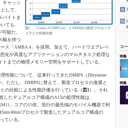
。キャッシ
ュとして、
2Kバイトま
ついても、
図1 「Cortex-A15MPCore」とARM社の既存プロセッサ
が可能だ。
コアとの性能比較
ス幅を持つ
ース「AMBA 4」を採用。加えて、ハードウエアレベ
コー
仮想化や高度なアプリケーションのマルチタスク処理な
特集
イトまでの物理メモリー空間をサポートしている。
能について、従来行ってきたDMIPS（Dhrystone
い。ただし、DMIPSに替えて、製造プロセスの進展と
特集
アとの比較による性能評価を行っている（
図1
）。それ
で製造したデュアルコア構成のA15の処理性能は、
「ARM11」コアの15倍、現行の最先端のモバイル機器で利
倍、45nm/40nmプロセスで製造したデュアルコア構成の
倍となっている。