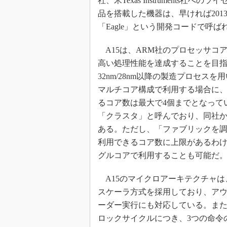
社、米Texas Instruments
めざせ高効率！ モーター
品を搭載した機器は、早ければ201
座
「Eagle」という開発コードで呼
Bluetooth mesh入門
A15は、ARM社のプロセッサコ
「SPICEの仕組みとその
最新記事一覧
高い処理性能を達成することを目指
計測器メーカーから見た5
32nm/28nm以降の製造プロセス
マルチコア構成で利用する場合に、
USB Type-Cの登場で評
う変わる？
るコア数は最大で4個までとなって
IoT時代の無線規格を知る【
「クラスタ」と呼んでおり、同社か
編】
ある。ただし、「ファブリックを調
IoT時代の無線規格を知る【
利用できるコア数に上限があるわけ
編】
グルコアで利用することも可能だ
A15のマイクロアーキテクチャは
スケーラ方式を採用しており、ア
ーダー実行にも対応している。また
ロックサイクルにつき、3つの命令