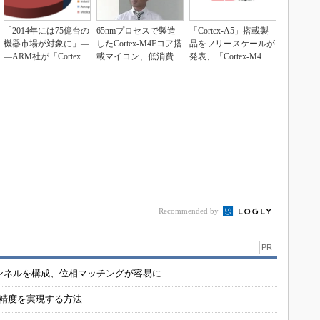
「2014年には75億台の
65nmプロセスで製造
「Cortex-A5」搭載製
機器市場が対象に」―
したCortex-M4Fコア搭
品をフリースケールが
―ARM社が「Cortex-
載マイコン、低消費電
発表、「Cortex-M4」
R」の...
力と高性...
との...
Recommended by
PR
チャンネルを構成、位相マッチングが容易に
の精度を実現する方法