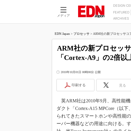
DESIGN C
FEATURED
モーター
LSI
メディア
ARCHIVES
電源設計
マイコン
プロセスエンジニアの現
カーボンニュートラルへの挑戦
FPGA
EDN Japan
>
プロセッサ
>
ARM社の新プロセッサコア「C
マイクロプロセッサ懐古
IoT×製造業
中堅技術者に贈る電子部品
ARM社の新プロセッサコ
つながるクルマ
用講座
「Cortex-A9」の2倍以
エレクトロニクス入門
たった2つの式で始めるDC
バーターの設計
5G（EE Times Japan）
DC-DCコンバーター活用
2010年10月01日 00時00分 公開
医療エレ（EE Times Japan）
Wired, Weird
製品解剖（EE Times Japan）
印刷する
見る
マイコン講座
Q&Aで学ぶマイコン講座
英ARM社は2010年9月、高性能機
高速シリアル伝送技術講
ダクト「Cortex-A15 MPCore
記録計／データロガーの
られてきたスマートホンや高性能
ーバー機器などの用途に向ける。すでに、韓国S
アナログ設計のきほん／A
ズ編