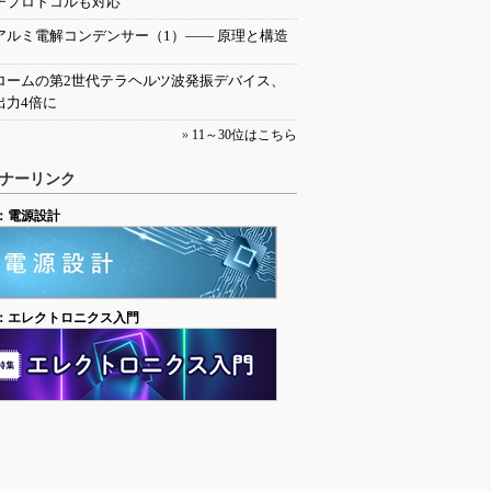
チプロトコルも対応
アルミ電解コンデンサー（1）―― 原理と構造
ロームの第2世代テラヘルツ波発振デバイス、
出力4倍に
»
11～30位はこちら
ナーリンク
：電源設計
：エレクトロニクス入門