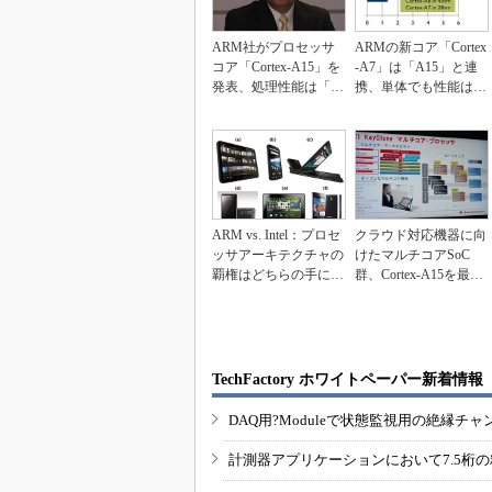
ARM社がプロセッサ
ARMの新コア「Cortex
コア「Cortex-A15」を
-A7」は「A15」と連
発表、処理性能は「C
携、単体でも性能は
ortex...
「A8」以...
ARM vs. Intel：プロセ
クラウド対応機器に向
ッサアーキテクチャの
けたマルチコアSoC
覇権はどちらの手に？
群、Cortex-A15を最大
（前編...
4個集積
TechFactory ホワイトペーパー新着情報
DAQ用?Moduleで状態監視用の絶縁
計測器アプリケーションにおいて7.5桁