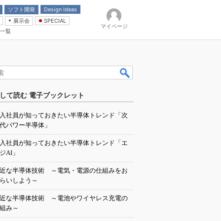
ソフト開発
Design Ideas
展示会
SPECIAL
マイページ
一覧
「電源技術」
イバ
して読む 電子ブックレット
入社員が知っておきたい半導体トレンド「次
代パワー半導体」
入社員が知っておきたい半導体トレンド「エ
ジAI」
近な半導体技術 ～電気・電源の仕組みをお
らいしよう～
近な半導体技術 ～電池やワイヤレス充電の
組み～