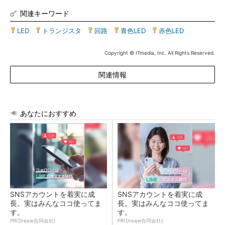
関連キーワード
LED
|
トランジスタ
|
回路
|
青色LED
|
赤色LED
Copyright © ITmedia, Inc. All Rights Reserved.
関連情報
あなたにおすすめ
SNSアカウントを着実に成
SNSアカウントを着実に成
長。実はみんなココ使ってま
長。実はみんなココ使ってま
す。
す。
PR(Dreaw合同会社)
PR(Dreaw合同会社)