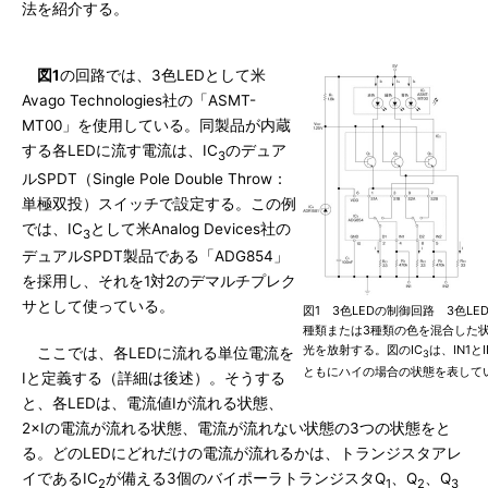
法を紹介する。
図1
の回路では、3色LEDとして米
Avago Technologies社の「ASMT-
MT00」を使用している。同製品が内蔵
する各LEDに流す電流は、IC
のデュア
3
ルSPDT（Single Pole Double Throw：
単極双投）スイッチで設定する。この例
では、IC
として米Analog Devices社の
3
デュアルSPDT製品である「ADG854」
を採用し、それを1対2のデマルチプレク
サとして使っている。
図1 3色LEDの制御回路 3色LE
種類または3種類の色を混合した
光を放射する。図のIC
は、IN1と
ここでは、各LEDに流れる単位電流を
3
ともにハイの場合の状態を表して
Iと定義する（詳細は後述）。そうする
と、各LEDは、電流値Iが流れる状態、
2×Iの電流が流れる状態、電流が流れない状態の3つの状態をと
る。どのLEDにどれだけの電流が流れるかは、トランジスタアレ
イであるIC
が備える3個のバイポーラトランジスタQ
、Q
、Q
2
1
2
3