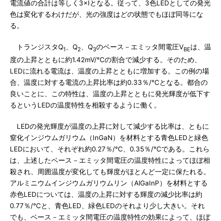
電流値の合計は等しく3×Iとなる。従って、3色LEDとしての発光
色は変化するわけだが、光の強度はどの状態でもほぼ同等にな
る。
トランジスタQ
、Q
、Q
のベース－エミッタ間電圧V
は、温
1
2
3
BE
度の上昇とともに約1.42mV/℃の割合で減少する。そのため、
LEDに流れる電流は、温度の上昇とともに増加する。この例の場
合、温度に対する電流の上昇比率は約0.33％/℃となる。都合の
良いことに、この特性は、温度の上昇とともに発光輝度が低下す
るというLEDの温度特性を相殺するように働く。
LEDの発光輝度が温度の上昇に対して減少する比率は、ともに
窒化インジウムガリウム（InGaN）を材料とする青色LEDと緑色
LEDにおいて、それぞれ約0.27％/℃、0.35％/℃である。これら
は、上述したベース－エミッタ間電圧の温度特性によってほぼ相
殺され、周囲温度が変化しても輝度がほとんど一定に保たれる。
アルミニウムインジウムガリウムリン（AlGaInP）を材料とする
赤色LEDについては、温度の上昇に対する輝度の減少比率は約
0.77％/℃と、青色LED、緑色LEDのそれより少し大きい。それ
でも、ベース－エミッタ間電圧の温度特性の効果によって、ほぼ