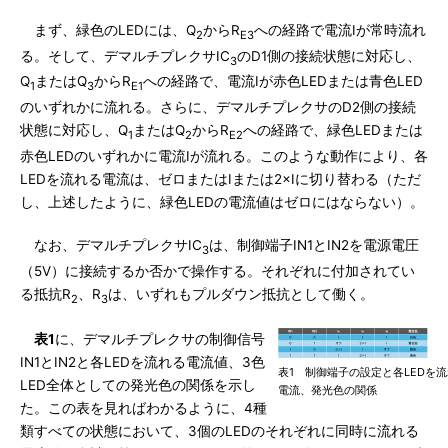
まず、緑色のLEDには、Q
からR
への経路で電流Iが常時流れ
2
E3
る。そして、デマルチプレクサIC
のD1側の接続状態に対応し、
3
Q
またはQ
からR
への経路で、電流Iが赤色LEDまたは青色LED
1
3
E1
のいずれかに流れる。さらに、デマルチプレクサのD2側の接続
状態に対応し、Q
またはQ
からR
への経路で、緑色LEDまたは
1
2
E2
赤色LEDのいずれかに電流Iが流れる。このような動作により、各
LEDを流れる電流は、ゼロまたはIまたは2×Iに切り替わる（ただ
し、上述したように、緑色LEDの電流値はゼロにはならない）。
なお、デマルチプレクサIC
は、制御端子IN1とIN2を電源電圧
3
（5V）に接続するか否かで操作する。それぞれに付加されてい
る抵抗R
、R
は、いずれもプルダウン抵抗として働く。
2
3
表1
に、デマルチプレクサの制御信号
IN1とIN2と各LEDを流れる電流値、3色
表1 制御端子の設定と各LEDを
LED全体としての発光色の関係を示し
電流、発光色の関係
た。この表を見ればわかるように、4種
類すべての状態において、3個のLEDのそれぞれに同時に流れる