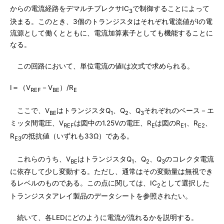
からの電流経路をデマルチプレクサIC
で制御することによって
3
決まる。このとき、3個のトランジスタはそれぞれ電流値がIの電
流源として働くとともに、電流加算素子としても機能することに
なる。
この回路において、単位電流の値Iは次式で求められる。
I＝（V
－V
）/R
REF
BE
E
ここで、V
はトランジスタQ
、Q
、Q
それぞれのベース－エ
BE
1
2
3
ミッタ間電圧、V
は図中の1.25Vの電圧、R
は図のR
、R
、
REF
E
E1
E2
R
の抵抗値（いずれも33Ω）である。
E3
これらのうち、V
はトランジスタQ
、Q
、Q
のコレクタ電流
BE
1
2
3
に依存して少し変動する。ただし、通常はその変動量は無視でき
るレベルのものである。この点に関しては、IC
として選択した
2
トランジスタアレイ製品のデータシートを参照されたい。
続いて、各LEDにどのように電流が流れるかを説明する。