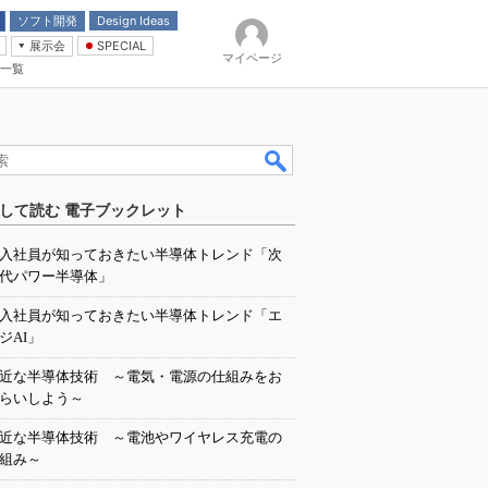
ソフト開発
Design Ideas
展示会
SPECIAL
マイページ
一覧
「電源技術」
イバ
して読む 電子ブックレット
入社員が知っておきたい半導体トレンド「次
代パワー半導体」
入社員が知っておきたい半導体トレンド「エ
ジAI」
近な半導体技術 ～電気・電源の仕組みをお
らいしよう～
近な半導体技術 ～電池やワイヤレス充電の
組み～