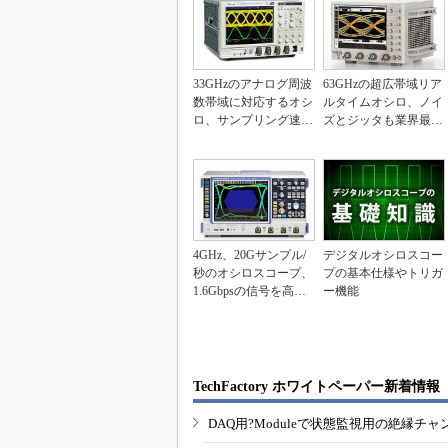
33GHzのアナログ周波
63GHzの超広帯域リア
数帯域に対応するオシ
ルタイムオシロ、ノイ
ロ、サンプリング速度
ズとジッタも業界最小
は2チャンネル使...
をうたう
4GHz、20Gサンプル/
デジタルオシロスコー
秒のオシロスコープ、
プの基本仕様やトリガ
1.6Gbpsの信号を高精
ー機能
度に観測
TechFactory ホワイトペーパー新着情報
DAQ用?Moduleで状態監視用の絶縁