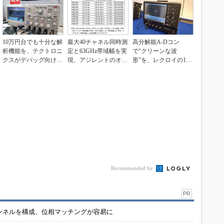
10万円台でも十分な解
最大40チャネル同時測
高分解能A-Dコン
析機能を、テクトロニ
定と63GHz帯域幅を実
で“クリーンな波
クスがデバッグ向けオ
現、アジレントのオシ
形”を、レクロイの12
シロを拡充
ロスコープ
ビット型オシロ
Recommended by
PR
チャンネルを構成、位相マッチングが容易に