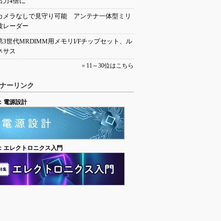
出力4倍に
カメラなしで見守り可能 アンテナ一体型ミリ
波レーダー
第3世代MRDIMM用メモリI/Fチップセット、ル
ネサス
»
11～30位はこちら
ナーリンク
：電源設計
：エレクトロニクス入門