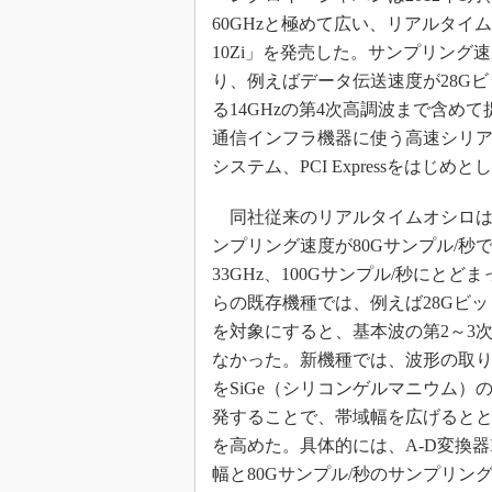
60GHzと極めて広い、リアルタイム
めざせ高効率！ モーター
座
10Zi」を発売した。サンプリング
Bluetooth mesh入門
り、例えばデータ伝送速度が28G
る14GHzの第4次高調波まで含
「SPICEの仕組みとその
最新記事一覧
通信インフラ機器に使う高速シリア
計測器メーカーから見た5
システム、PCI Expressをは
USB Type-Cの登場で評
う変わる？
同社従来のリアルタイムオシロは帯
ンプリング速度が80Gサンプル/秒
IoT時代の無線規格を知る【
編】
33GHz、100Gサンプル/秒にと
IoT時代の無線規格を知る【
らの既存機種では、例えば28Gビッ
編】
を対象にすると、基本波の第2～3
なかった。新機種では、波形の取り込
をSiGe（シリコンゲルマニウム）
発することで、帯域幅を広げると
を高めた。具体的には、A-D変換器I
幅と80Gサンプル/秒のサンプリン