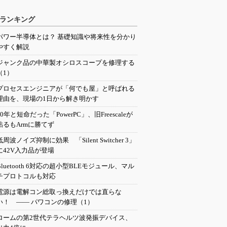
ランキング
パワー半導体とは？ 基礎知識や将来性を分かり
やすく解説
ジャンク品の中華製オシロスコープを修理する
（1）
プロセスエンジニアが「何でも屋」と呼ばれる
理由を、現場の1日から解き明かす
20年と短命だった「PowerPC」、旧Freescaleが
粘るもArmに勝てず
低周波ノイズ抑制に効果 「Silent Switcher 3」
に42V入力品が登場
Bluetooth 6対応の超小型BLEモジュール、マル
チプロトコルも対応
電源は電解コン総取っ換えだけでは直らな
い！ ―― パワコンの修理（1）
ロームの第2世代テラヘルツ波発振デバイス、