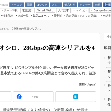
アナログ
電源
ロジック
メモリ
部品材料
センサー
無線
計測
ENTERS
テーマ特集
電源設計
入門記事
マイコン
Wired, Weird
Design Guide
アナログ機能回路
受動部品
特集記事
連載一覧
製品ニュース
電子版
読者登録（メルマガ登録）
全記事
計測機器
Microchip情報
モーター入門
マイコン講座
CEATEC
パワー関連と電源
機構部品
場から
EDN Japan×EE Times Japan統合電
EdgeTech＋
タイミングデバイス
オンデマンドセミナー
Q&Aで学ぶマイコン講座
子版
ディスプレイとドラ
オシロ、28Gbpsの高速シリアル...
録
TECHNO-FRONTIER
マイコン入門!! 必携用語集
電子ブックレット
計測とテスト
“徹底”活
組込み/エッジコンピューティング展
信号源とパルス信号
オシロ、28Gbpsの高速シリアルを4
人とくるま展
印刷
/DCコン
Wired, Weird
AUTOMOTIVE WORLD
新
講座
世
グ速度も160Gサンプル/秒と高い。データ伝送速度が28Gビッ
新
基本波である14GHzの第4次高調波まで含めて捉えられ、波形
ッ
[
EDN Japan
]
身
座
さ
Share
基礎知識
身
仕
DCとノイ
、周波数帯域幅（入力信号の－3dB帯域幅）が最大