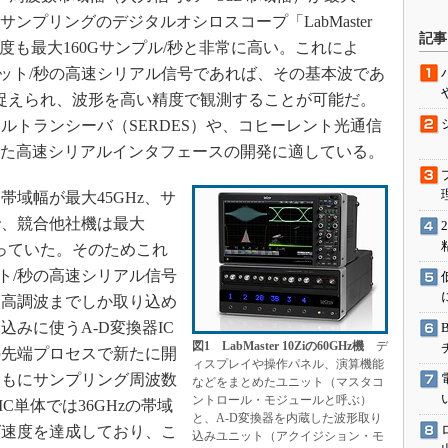
サンプリングのデジタルオシロスコープ「LabMaster
駆動入門講
記事
速度も最大160Gサンプル/秒と非常に高い。これによ
ビット/秒の高速シリアル信号であれば、その基本波であ
めて捉えられ、波形を高い精度で観測することが可能だ。
活用設計」
ルトランシーバ（SERDES）や、コヒーレント光通信
G
じめとした高速シリアルインタフェースの開発に適している。
価試験はど
域幅が最大45GHz、サ
で、競合他社機は最大
Thread
どまっていた。そのためこれ
Z-Wave
ト/秒の高速シリアル信号
次高調波までしか取り込め
みに使うA-D変換器IC
図1 LabMaster 10Ziの60GHz機
デ
の先端プロセスで新たに開
ィスプレイや操作パネル、演算機能
ともにサンプリング周波数
などをまとめたユニット（マスタコ
ントロール・モジュールと呼ぶ）
C単体では36GHzの帯域
と、A-D変換器を内蔵した波形取り
グ速度を達成しており、こ
込みユニット（アクイジション・モ