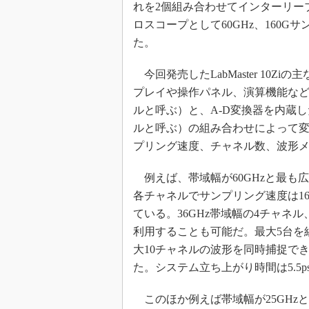
れを2個組み合わせてインターリー
ロスコープとして60GHz、160G
た。
今回発売したLabMaster 10
プレイや操作パネル、演算機能な
ルと呼ぶ）と、A-D変換器を内蔵
ルと呼ぶ）の組み合わせによって
プリング速度、チャネル数、波形メ
例えば、帯域幅が60GHzと最も広い「L
各チャネルでサンプリング速度は16
ている。36GHz帯域幅の4チャネル
利用することも可能だ。最大5台を組
大10チャネルの波形を同時捕捉できる
た。システム立ち上がり時間は5.5
このほか例えば帯域幅が25GHzと最も狭