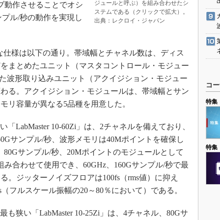
ジュールと呼ぶ）を組み合わせたシ
ブ動作させることでオシ
ステムである（クリックで拡大）。
サンプル/秒の動作を実現し
出典：レクロイ・ジャパン
Ziの主な仕様は以下の通り。帯域幅とチャネル数は、ディス
どをまとめたユニット（マスタコントロール・モジュー
した波形取り込みユニット（アクイジション・モジュー
コー
変わる。アクイジション・モジュールは、帯域幅とサン
特集
モリ容量が異なる5品種を用意した。
abMaster 10-60Zi」は、2チャネルを備えており、
0Gサンプル/秒、波形メモリは40Mポイントを確保し
特集
、80Gサンプル/秒、20Mポイントのモジュールとして
み合わせて使用でき、60GHz、160Gサンプル/秒で最
。ジッターノイズフロアは100fs（rms値）に抑え
ps（フルスケール振幅の20～80％において）である。
い「LabMaster 10-25Zi」は、4チャネル、80Gサ