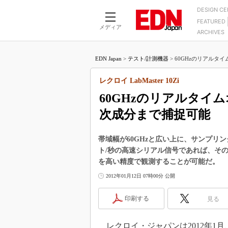
DESIGN C
FEATURED
モーター
LSI
メディア
ARCHIVES
電源設計
マイコン
プロセスエンジニアの現
カーボンニュートラルへの挑戦
FPGA
EDN Japan
>
テスト/計測機器
>
60GHzのリアルタイム
マイクロプロセッサ懐古
IoT×製造業
中堅技術者に贈る電子部品
レクロイ LabMaster 10Zi
つながるクルマ
用講座
60GHzのリアルタイム
エレクトロニクス入門
たった2つの式で始めるDC
バーターの設計
次成分まで捕捉可能
5G（EE Times Japan）
DC-DCコンバーター活用
医療エレ（EE Times Japan）
Wired, Weird
帯域幅が60GHzと広い上に、サンプリン
製品解剖（EE Times Japan）
ト/秒の高速シリアル信号であれば、その
マイコン講座
を高い精度で観測することが可能だ。
Q&Aで学ぶマイコン講座
2012年01月12日 07時00分 公開
高速シリアル伝送技術講
印刷する
見る
記録計／データロガーの
アナログ設計のきほん／A
ズ編
レクロイ・ジャパンは2012年1月