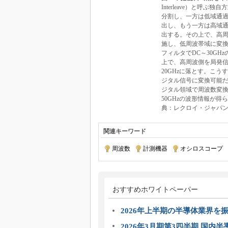
Interleave）と呼
分割し、一方は低域通
出し、もう一方は高域
出する。その上で、高
施し、低周波帯域に変換
フィルタでDC～30GH
上で、高周波側を局発信
20GHzに落とす。こう
ジタル信号に変換可能だ
ジタル領域で周波数変換
50GHzの波形情報が
典：レクロイ・ジャパ
関連キーワード
周波数
|
計測機器
|
オシロスコープ
|
おすすめホワイトペーパー
2026年上半期の半導体業界を振
2026年3月期第3四半期 国内