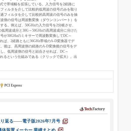
ぶ独自方式で帯域幅を拡張している。入力信号を2経路に
過フィルタを介して比較的低周波の信号のみを取り
通過フィルタを介して比較的高周波の信号のみを抽
周波側の信号は周波数変換（ダウンコンバート）を
する。例えば、50GHzの入力信号を2分岐させ、
zの低周波成分と30G～50GHzの高周波成分に分けた
号が30GHzのミキサーで周波数変換してDC～
すれば、2経路ともに36GHz帯域のA-D変換器でデ
。後は、高周波側の経路のA-D変換後の信号をデ
し、低周波側の信号と結合させれば、DC～
得られるという仕組みである（クリックで拡大）。出
ン
PCI Express
り返る――電子版2026年7月号
半導体装置メーカー 業績まとめ