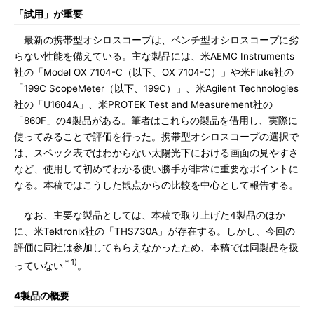
「試用」が重要
最新の携帯型オシロスコープは、ベンチ型オシロスコープに劣
らない性能を備えている。主な製品には、米AEMC Instruments
社の「Model OX 7104-C（以下、OX 7104-C）」や米Fluke社の
「199C ScopeMeter（以下、199C）」、米Agilent Technologies
社の「U1604A」、米PROTEK Test and Measurement社の
「860F」の4製品がある。筆者はこれらの製品を借用し、実際に
使ってみることで評価を行った。携帯型オシロスコープの選択で
は、スペック表ではわからない太陽光下における画面の見やすさ
など、使用して初めてわかる使い勝手が非常に重要なポイントに
なる。本稿ではこうした観点からの比較を中心として報告する。
なお、主要な製品としては、本稿で取り上げた4製品のほか
に、米Tektronix社の「THS730A」が存在する。しかし、今回の
評価に同社は参加してもらえなかったため、本稿では同製品を扱
＊1)
っていない
。
4製品の概要