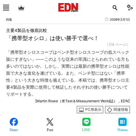
特集
2008年3月1日
主要4製品を徹底比較
「携帯型オシロ」は使い勝手で選べ！
（1/4 ページ）
「携帯型オシロスコープはベンチ型オシロスコープの低スペック
版にすぎない」――このような従来の常識にとらわれている方も
多いのではないか。しかし、実際には最新の携帯型オシロは性能
面で大きな進化を遂げている。また、ベンチ型にはない「携帯
性」という大きな特徴も備えている。本稿では、携帯型オシロ主
要4製品を実際に使用して検証したそれぞれの使い勝手について
リポートする。
[Martin Rowe（米Test＆Measurement World誌），EDN]
PC用表示
関連情報
Share
Post
LINE
Hatena