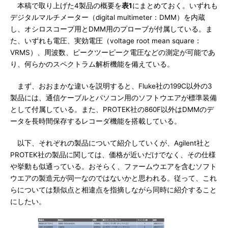
本稿で取り上げた4製品の概要を
表1
にまとめておく。いずれも
デジタルマルチメーター（digital multimeter：DMM）を内蔵
し、オシロスコープ用とDMM用のプローブが付属している。ま
た、いずれも電圧、実効電圧（voltage root mean square：
VRMS）、周波数、ピークツーピーク電圧などの測定が可能であ
り、何らかのスペクトラム解析機能を備えている。
まず、おおまかな違いを説明すると、Fluke社の199C以外の3
製品には、通信ケーブルとパソコン用のソフトウエアが標準装備
として付属している。また、PROTEK社の860F以外はDMMのデ
ータを長時間保存するレコーダ機能を搭載している。
以下、それぞれの製品について紹介していくが、Agilent社と
PROTEK社の製品に関しては、価格が近いだけでなく、その仕様
や挙動も似通っている。おそらく、ファームウエアを含むソフト
ウエアの製造元が同一なのではないかと思われる。従って、これ
らについては類似点と相違点を指摘しながら同時に紹介すること
にしたい。