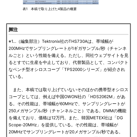
表1 本稿で取り上げた4製品の概要
脚注
※1…（編集部注）Tektronix社のTHS730Aは、帯域幅が
200MHzでサンプリングレートが1ギガサンプル/秒（チャンネ
ルごと）という性能を備える。ただし、同社ウェブサイトを見
るとすでに生産を中止しており、代替製品として、コンパクト
なベンチ型オシロスコープ「TPS2000シリーズ」が紹介され
ている。
また、本稿では取り上げていないそのほかの携帯型オシロス
コープとしては、例えば中国OWON社の「HDS2062M」があ
る。その性能は、帯域幅が60MHzで、サンプリングレートが
250メガサンプル/秒（チャンネルごと）である。DMMの機能
を備えており、価格は12万円。また、韓国METEX社は「DG
Scope-20MHz」を提供している。その性能は、帯域幅が
20MHzでサンプリングレートが20メガサンプル/秒である。