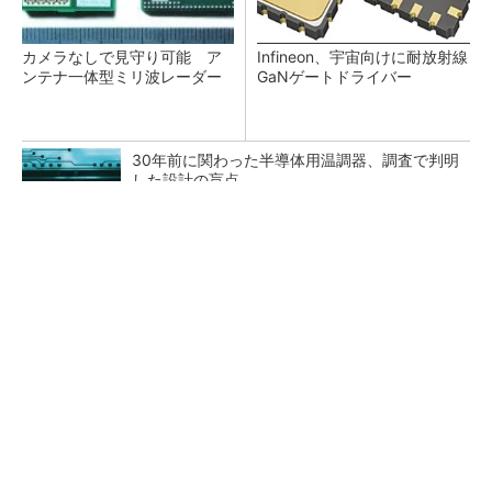
カメラなしで見守り可能 ア
Infineon、宇宙向けに耐放射線
ンテナ一体型ミリ波レーダー
GaNゲートドライバー
30年前に関わった半導体用温調器、調査で判明
した設計の盲点
「半導体プロセスエンジニア」って何するの？
タップ式高入力コンバーター（1）基本回路と
その動作