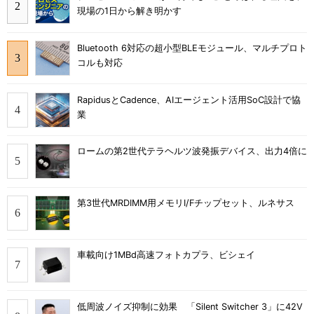
現場の1日から解き明かす
Bluetooth 6対応の超小型BLEモジュール、マルチプロト
コルも対応
RapidusとCadence、AIエージェント活用SoC設計で協
業
ロームの第2世代テラヘルツ波発振デバイス、出力4倍に
第3世代MRDIMM用メモリI/Fチップセット、ルネサス
車載向け1MBd高速フォトカプラ、ビシェイ
低周波ノイズ抑制に効果 「Silent Switcher 3」に42V