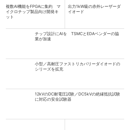
複数AI機能をFPGAに集約 マ
出力1kW級の赤外レーザーダ
イクロチップ製品向け開発キ
イオード
ット
チップ設計にAIを TSMCとEDAベンダーの協
業が加速
小型／高耐圧ファストリカバリーダイオードの
シリーズを拡充
12kVのDC耐電圧試験／DC5kVの絶縁抵抗試験
に対応の安全試験器