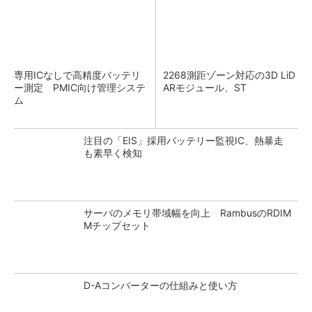
専用ICなしで高精度バッテリ
2268測距ゾーン対応の3D LiD
ー測定 PMIC向け管理システ
ARモジュール、ST
ム
注目の「EIS」採用バッテリー監視IC、熱暴走
も素早く検知
サーバのメモリ帯域幅を向上 RambusのRDIM
Mチップセット
D-Aコンバーターの仕組みと使い方