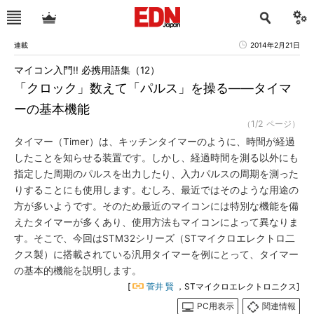
連載
2014年2月21日
マイコン入門!! 必携用語集（12）
「クロック」数えて「パルス」を操る――タイマ
ーの基本機能
（1/2 ページ）
タイマー（Timer）は、キッチンタイマーのように、時間が経過
したことを知らせる装置です。しかし、経過時間を測る以外にも
指定した周期のパルスを出力したり、入力パルスの周期を測った
りすることにも使用します。むしろ、最近ではそのような用途の
方が多いようです。そのため最近のマイコンには特別な機能を備
えたタイマーが多くあり、使用方法もマイコンによって異なりま
す。そこで、今回はSTM32シリーズ（STマイクロエレクトロ二
クス製）に搭載されている汎用タイマーを例にとって、タイマー
の基本的機能を説明します。
[
菅井 賢
，STマイクロエレクトロニクス]
PC用表示
関連情報