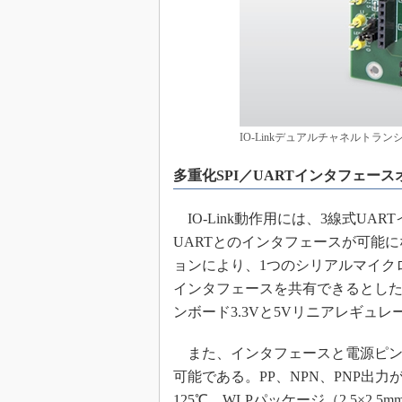
IO-Linkデュアルチャネルトランシ
多重化SPI／UARTインタフェー
IO-Link動作用には、3線式U
UARTとのインタフェースが可能に
ョンにより、1つのシリアルマイクロ
インタフェースを共有できるとし
ンボード3.3Vと5Vリニアレギュ
また、インタフェースと電源ピンの
可能である。PP、NPN、PNP出
125℃。WLPパッケージ（2.5×2.