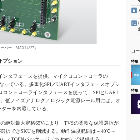
ーバー「MAX14827」
コー
スオプション
特集
ARTインタフェースを提供。マイクロコントローラの
なっている。多重化SPI／UARTインタフェースオプシ
特集
コントローラインタフェースを使って、SPIとUART
た。低ノイズアナログ／ロジック電源レール用には、オ
レーターを内蔵している。
絶対最大定格65Vにより、TVSの柔軟な保護選択が
力が選択できSKUを削減する。動作温度範囲は－40℃～
5mm）／TQFNパッケージ（4×4mm）で提供する。