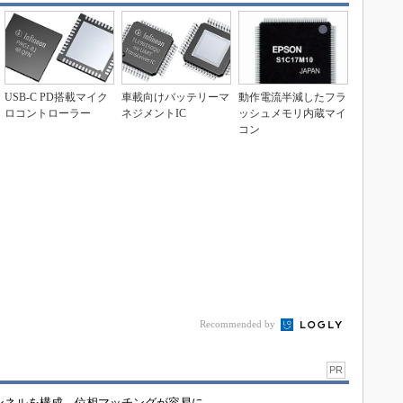
USB-C PD搭載マイク
車載向けバッテリーマ
動作電流半減したフラ
ロコントローラー
ネジメントIC
ッシュメモリ内蔵マイ
コン
Recommended by
PR
チャンネルを構成、位相マッチングが容易に