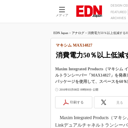
DESIGN C
FEATURED
モーター
LSI
メディア
ARCHIVES
電源設計
マイコン
プロセスエンジニアの現
カーボンニュートラルへの挑戦
FPGA
EDN Japan
>
アナログ
>
消費電力50％以上低減するIO-
マイクロプロセッサ懐古
IoT×製造業
中堅技術者に贈る電子部品
マキシム MAX14827
つながるクルマ
用講座
消費電力50％以上低減す
エレクトロニクス入門
たった2つの式で始めるDC
バーターの設計
5G（EE Times Japan）
DC-DCコンバーター活用
Maxim Integrated Products
医療エレ（EE Times Japan）
ルトランシーバー「MAX14827」を発
Wired, Weird
製品解剖（EE Times Japan）
パッケージを使用して、スペースを60
マイコン講座
2016年03月08日 09時00分 公開
Q&Aで学ぶマイコン講座
印刷する
見る
高速シリアル伝送技術講
記録計／データロガーの
Maxim Integrated Produc
アナログ設計のきほん／A
Linkデュアルチャネルトランシーバ
ズ編