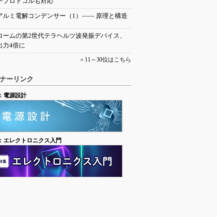
チプロトコルも対応
アルミ電解コンデンサー（1）―― 原理と構造
ロームの第2世代テラヘルツ波発振デバイス、
出力4倍に
»
11～30位はこちら
ナーリンク
：電源設計
：エレクトロニクス入門