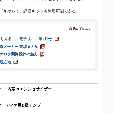
5米ドルからで、評価キットも利用可能である。
り返る――電子版2026年7月号
装置メーカー 業績まとめ
ナログ回路設計の魅力
現在地
るVCO内蔵PLLシンセサイザー
オーディオ用D級アンプ