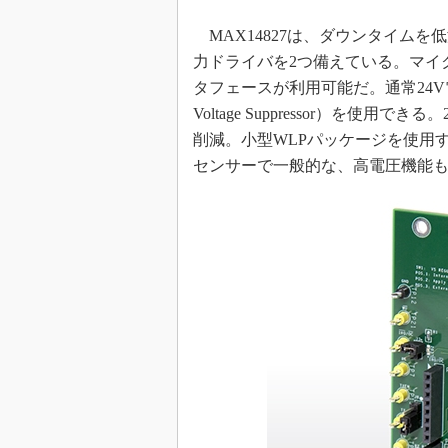
めざせ高効率！ モーター
MAX14827は、ダウンタイム
座
力ドライバを2つ備えている。マイ
Bluetooth mesh入門
タフェースが利用可能だ。通常24V電源
「SPICEの仕組みとその
Voltage Suppressor）を使
最新記事一覧
削減。小型WLPパッケージを使用
計測器メーカーから見た5
センサーで一般的な、高電圧機能
USB Type-Cの登場で評
う変わる？
IoT時代の無線規格を知る【
編】
IoT時代の無線規格を知る【
編】