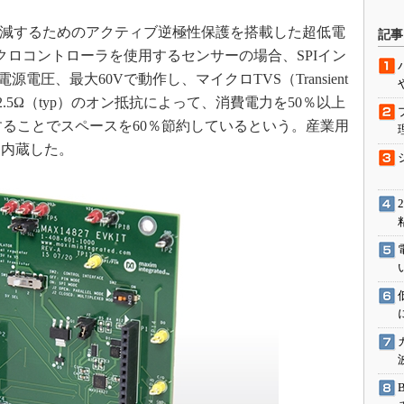
駆動入門講
を低減するためのアクティブ逆極性保護を搭載した超低電
記事
クロコントローラを使用するセンサーの場合、SPIイン
電圧、最大60Vで動作し、マイクロTVS（Transient
活用設計」
用できる。2.5Ω（typ）のオン抵抗によって、消費電力を50％以上
することでスペースを60％節約しているという。産業用
G
も内蔵した。
価試験はど
Thread
Z-Wave