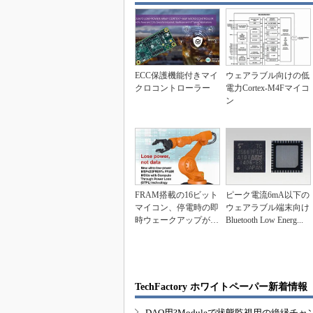
ECC保護機能付きマイ
ウェアラブル向けの低
クロコントローラー
電力Cortex-M4Fマイコ
ン
FRAM搭載の16ビット
ピーク電流6mA以下の
マイコン、停電時の即
ウェアラブル端末向け
時ウェークアップが可
Bluetooth Low Energ...
能
TechFactory ホワイトペーパー新着情報
DAQ用?Moduleで状態監視用の絶縁