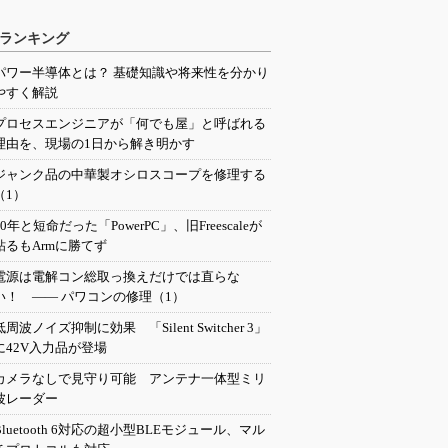
ランキング
パワー半導体とは？ 基礎知識や将来性を分かり
やすく解説
プロセスエンジニアが「何でも屋」と呼ばれる
理由を、現場の1日から解き明かす
ジャンク品の中華製オシロスコープを修理する
（1）
20年と短命だった「PowerPC」、旧Freescaleが
粘るもArmに勝てず
電源は電解コン総取っ換えだけでは直らな
い！ ―― パワコンの修理（1）
低周波ノイズ抑制に効果 「Silent Switcher 3」
に42V入力品が登場
カメラなしで見守り可能 アンテナ一体型ミリ
波レーダー
Bluetooth 6対応の超小型BLEモジュール、マル