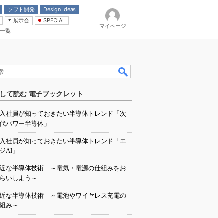
ソフト開発
Design Ideas
展示会
SPECIAL
マイページ
一覧
「電源技術」
イバ
して読む 電子ブックレット
入社員が知っておきたい半導体トレンド「次
代パワー半導体」
入社員が知っておきたい半導体トレンド「エ
ジAI」
近な半導体技術 ～電気・電源の仕組みをお
らいしよう～
近な半導体技術 ～電池やワイヤレス充電の
組み～