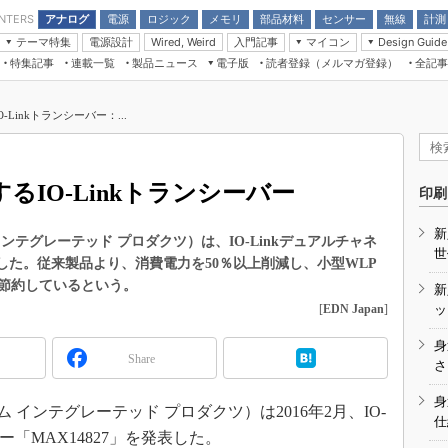
アナログ
電源
ロジック
メモリ
部品材料
センサー
無線
計測
ENTERS
テーマ特集
電源設計
入門記事
マイコン
Wired, Weird
Design Guide
アナログ機能回路
受動部品
特集記事
連載一覧
製品ニュース
電子版
読者登録（メルマガ登録）
全記事
計測機器
Microchip情報
モーター入門
マイコン講座
CEATEC
パワー関連と電源
機構部品
場から
EDN Japan×EE Times Japan統合電
EdgeTech＋
タイミングデバイス
オンデマンドセミナー
Q&Aで学ぶマイコン講座
子版
ディスプレイとドラ
Linkトランシーバー：...
録
TECHNO-FRONTIER
マイコン入門!! 必携用語集
電子ブックレット
計測とテスト
“徹底”活
組込み/エッジコンピューティング展
信号源とパルス信号
るIO-Linkトランシーバー
人とくるま展
印刷
/DCコン
Wired, Weird
AUTOMOTIVE WORLD
新
講座
（マキシム インテグレーテッド プロダクツ）は、IO-Linkデュアルチャネ
世
表した。従来製品より、消費電力を50％以上削減し、小型WLP
％節約しているという。
新
[
EDN Japan
]
ッ
身
Share
座
さ
基礎知識
身
ts（マキシム インテグレーテッド プロダクツ）は2016年2月、IO-
仕
DCとノイ
ー「MAX14827」を発表した。