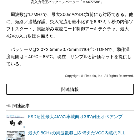
高入力電圧バックコンバーター「MAX77596」
周波数は1.7MHzで、最大300mAのDC負荷にも対応できる。他
に、短絡／過熱保護、突入電流を最小化する6.67ミリ秒の内部ソ
フトスタート、実証済み電流モード制御アーキテクチャ、最大
42Vの入力耐圧を備えた。
パッケージは2.0×2.5mm×0.75mmの10ピンTDFNで、動作温
度範囲は－40℃～85℃。現在、サンプルと評価キットを提供し
ている。
Copyright © ITmedia, Inc. All Rights Reserved.
関連情報
関連記事
ESD耐性最大4kVの車載向け36V耐圧オペアンプ
最大9.8GHzの周波数範囲を備えたVCO内蔵のPLL