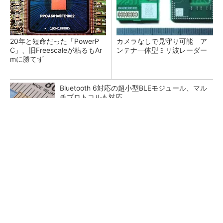
20年と短命だった「PowerP
カメラなしで見守り可能 ア
C」、旧Freescaleが粘るもAr
ンテナ一体型ミリ波レーダー
mに勝てず
Bluetooth 6対応の超小型BLEモジュール、マル
チプロトコルも対応
低周波ノイズ抑制に効果 「Silent Switcher
3」に42V入力品が登...
「半導体プロセスエンジニア」って何するの？