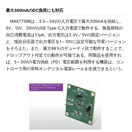
最大300mAのDC負荷にも対応
MAX77596は、3.5～24Vの入力電圧で最大300mAを供給し、
5V、12V、20VのUSB Type-C入力電源で動作する。無負荷時の
自己消費電流は1.1μA。出力電圧は3.3V／5Vの固定バージョン
と、抵抗分圧器で出力電圧を1～10Vに設定可能な可変バージョン
をそろえた。また、最大98％のデューティ比で動作することで、
ドロップアウト付近での動作が可能である。同製品を使用すれ
ば、5～20Vの電力供給（PD）電圧範囲を利用する機器は、コン
トローラ用の常時オンデジタル電源レールを生成できるという。