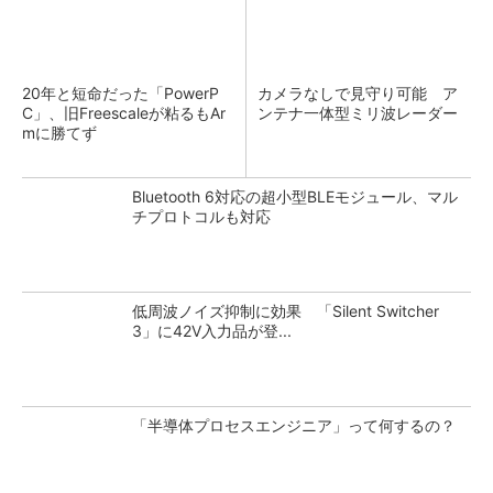
20年と短命だった「PowerP
カメラなしで見守り可能 ア
C」、旧Freescaleが粘るもAr
ンテナ一体型ミリ波レーダー
mに勝てず
Bluetooth 6対応の超小型BLEモジュール、マル
チプロトコルも対応
低周波ノイズ抑制に効果 「Silent Switcher
3」に42V入力品が登...
「半導体プロセスエンジニア」って何するの？