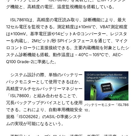
グ機能と、高精度の電圧、温度監視機能を搭載している。
ISL78610は、高精度の電圧読み取り、診断機能により、最大
12セル電圧を監視できる。測定精度は±10mVで、VBAT測定精度
は±100mV。基準電圧源や14ビットA-Dコンバーター、レジスタ
ーを内蔵し、2Mビット/秒 SPIインタフェースを通じて、マイク
ロコントローラに直接接続できる。主要内蔵機能を対象としたシ
ステム診断機能も搭載。動作温度は－40℃～105℃で、AEC-
Q100 Grade-2に準拠した。
システム設計の際、単独のバッテリー
パックモニターとして使用できるほか、
高精度マルチセルバッテリーマネジャー
「ISL78600」と組み合わせることで、
冗長バックアップデバイスとしても使用
バッテリーモニター「ISL786
できる。これにより、自動車用機能安全
10」
規格「ISO26262」のASIL-D準拠システ
ムの実現が可能になるという。