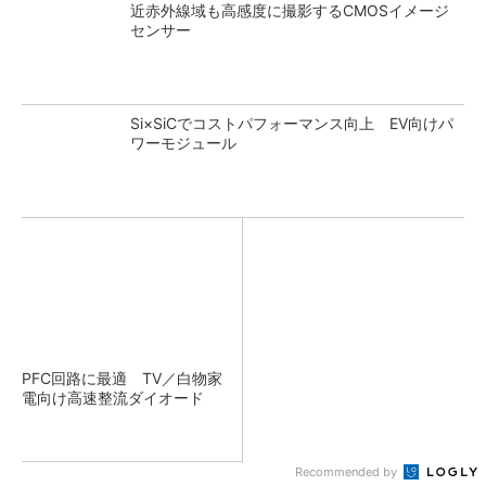
近赤外線域も高感度に撮影するCMOSイメージ
センサー
Si×SiCでコストパフォーマンス向上 EV向けパ
ワーモジュール
PFC回路に最適 TV／白物家
電向け高速整流ダイオード
Recommended by