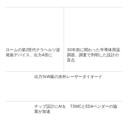
ロームの第2世代テラヘルツ波
30年前に関わった半導体用温
発振デバイス、出力4倍に
調器、調査で判明した設計の
盲点
出力1kW級の赤外レーザーダイオード
チップ設計にAIを TSMCとEDAベンダーの協
業が加速