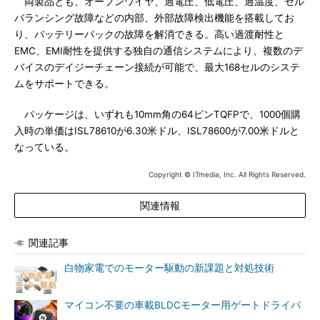
両製品とも、オープンワイヤ、過電圧、低電圧、過温度、セル
バランシング故障などの内部、外部故障検出機能を搭載してお
り、バッテリーパックの故障を解消できる。高い過渡耐性と
EMC、EMI耐性を提供する独自の通信システムにより、複数のデ
バイスのデイジーチェーン接続が可能で、最大168セルのシステ
ムをサポートできる。
パッケージは、いずれも10mm角の64ピンTQFPで、1000個購
入時の単価はISL78610が6.30米ドル、ISL78600が7.00米ドルと
なっている。
Copyright © ITmedia, Inc. All Rights Reserved.
関連情報
関連記事
白物家電でのモーター駆動の新課題と対処技術
マイコン不要の車載BLDCモーター用ゲートドライバ