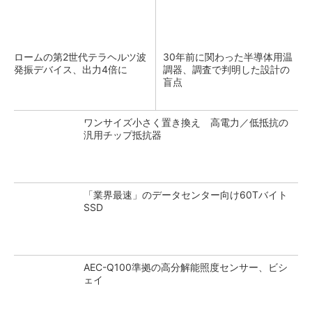
ロームの第2世代テラヘルツ波
30年前に関わった半導体用温
発振デバイス、出力4倍に
調器、調査で判明した設計の
盲点
ワンサイズ小さく置き換え 高電力／低抵抗の
汎用チップ抵抗器
「業界最速」のデータセンター向け60Tバイト
SSD
AEC-Q100準拠の高分解能照度センサー、ビシ
ェイ