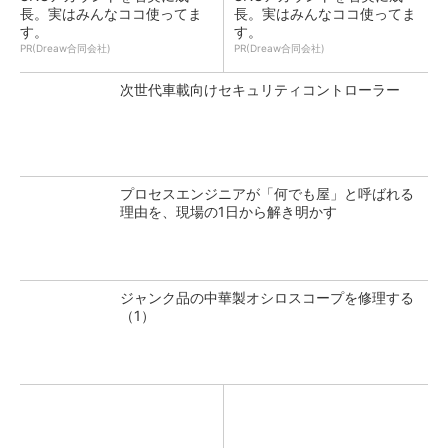
長。実はみんなココ使ってま
長。実はみんなココ使ってま
す。
す。
PR(Dreaw合同会社)
PR(Dreaw合同会社)
次世代車載向けセキュリティコントローラー
プロセスエンジニアが「何でも屋」と呼ばれる
理由を、現場の1日から解き明かす
ジャンク品の中華製オシロスコープを修理する
（1）