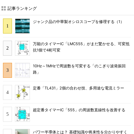
記事ランキング
ジャンク品の中華製オシロスコープを修理する（1）
万能のタイマーIC「LMC555」がまだ驚かせる、可変抵
抗1個で4桁可変
10Hz～1MHzで周波数を可変する「のこぎり波発振回
路」
定番「TL431」2個の合わせ技、多用途な電流ミラー
超定番タイマーIC「555」の周波数直線性を改善する
パワー半導体とは？ 基礎知識や将来性を分かりやすく