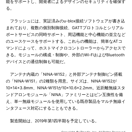
能をサポートし、開発者によるデザインのセキュリティを確保す
る。
フラッシュには、実証済みのu-blox接続ソフトウェアが書き込
まれており、複数の個別制御接続、GATTプロトコルとシリアル
ポートサービスの同時サポート、周辺機能と中心機能の並立など
のユースケースをサポートする。これらの機能は、簡単なATコ
マンドによって、ホストマイクロコントローラーからアクセスで
きる。モジュールの構成・制御や、外部のWi-FiおよびBluetooth
デバイスとの通信制御も可能だ。
アンテナ内蔵の「NINA-W152」と外部アンテナ制御ピン搭載
の「NINA-W151」の2種類を用意。サイズは、NINA-W152が
10×14×3.8mm、NINA-W151が10×10.6×2.2mm。近距離無線スタ
ンドアロンモジュール「NINA」ファミリーとはピン互換性を備
え、単一無線モジュールを使用している既存製品をマルチ無線イ
ンタフェース対応にすることもできる。
製造開始は、2019年第1四半期を予定している。