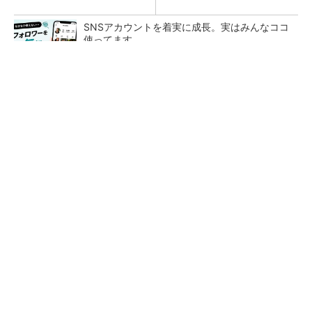
SNSアカウントを着実に成長。実はみんなココ
使ってます。
PR(Dreaw合同会社)
次世代車載向けセキュリティコントローラー
20年と短命だった「PowerPC」、旧Freescale
が粘るもArmに勝てず