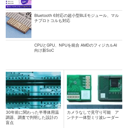
Bluetooth 6対応の超小型BLEモジュール、マル
チプロトコルも対応
CPUとGPU、NPUを統合 AMDのフィジカルAI
向け新SoC
30年前に関わった半導体用温
カメラなしで見守り可能 ア
調器、調査で判明した設計の
ンテナ一体型ミリ波レーダー
盲点