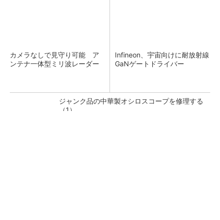
カメラなしで見守り可能 ア
Infineon、宇宙向けに耐放射線
ンテナ一体型ミリ波レーダー
GaNゲートドライバー
ジャンク品の中華製オシロスコープを修理する
（1）
低周波ノイズ抑制に効果 「Silent Switcher
3」に42V入力品が登...
「半導体プロセスエンジニア」って何するの？