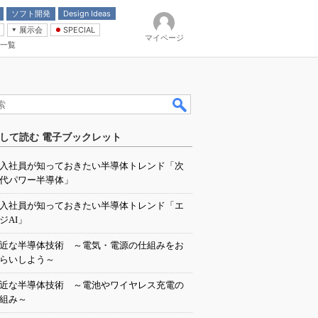
ソフト開発
Design Ideas
展示会
SPECIAL
マイページ
一覧
「電源技術」
イバ
して読む 電子ブックレット
入社員が知っておきたい半導体トレンド「次
代パワー半導体」
入社員が知っておきたい半導体トレンド「エ
ジAI」
近な半導体技術 ～電気・電源の仕組みをお
らいしよう～
近な半導体技術 ～電池やワイヤレス充電の
組み～