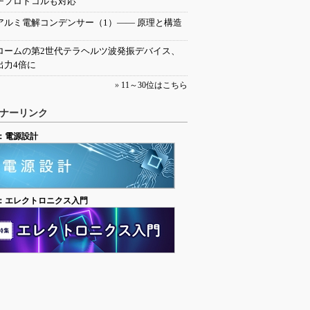
チプロトコルも対応
アルミ電解コンデンサー（1）―― 原理と構造
ロームの第2世代テラヘルツ波発振デバイス、
出力4倍に
»
11～30位はこちら
ナーリンク
：電源設計
：エレクトロニクス入門