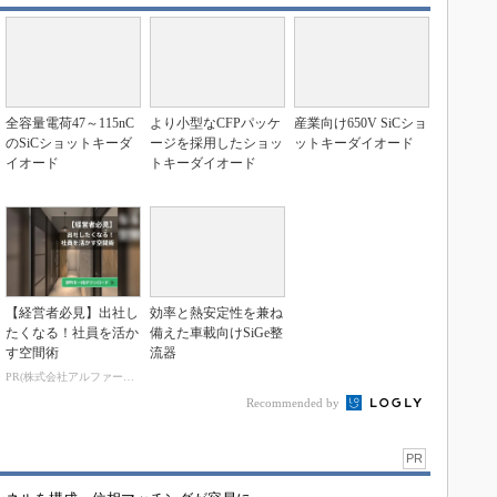
全容量電荷47～115nC
より小型なCFPパッケ
産業向け650V SiCショ
のSiCショットキーダ
ージを採用したショッ
ットキーダイオード
イオード
トキーダイオード
【経営者必見】出社し
効率と熱安定性を兼ね
たくなる！社員を活か
備えた車載向けSiGe整
す空間術
流器
PR(株式会社アルファーテクノ)
Recommended by
PR