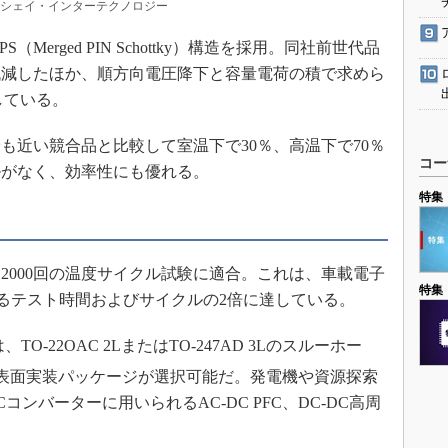
：ビシェイ・インターテクノロジー
rged PIN Schottky）構造を採用。同社前世代品
V低減したほか、順方向電圧降下と容量電荷の積で求めら
している。
近い競合品と比較して室温下で30％、高温下で70％
コー
ルがなく、効率性にも優れる。
特集
2000回の温度サイクル試験に適合。これは、車載電子
特集
されるテスト時間およびサイクルの2倍に達している。
-22OAC 2LまたはTO-247AD 3Lのスルーホー
 2L）の表面実装パッケージが選択可能だ。発電機や資源探索
コンバーターに用いられるAC-DC PFC、DC-DC高周
。