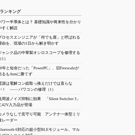
ランキング
パワー半導体とは？ 基礎知識や将来性を分かり
やすく解説
プロセスエンジニアが「何でも屋」と呼ばれる
理由を、現場の1日から解き明かす
ジャンク品の中華製オシロスコープを修理する
（1）
20年と短命だった「PowerPC」、旧Freescaleが
粘るもArmに勝てず
電源は電解コン総取っ換えだけでは直らな
い！ ―― パワコンの修理（1）
低周波ノイズ抑制に効果 「Silent Switcher 3」
に42V入力品が登場
カメラなしで見守り可能 アンテナ一体型ミリ
波レーダー
Bluetooth 6対応の超小型BLEモジュール、マル