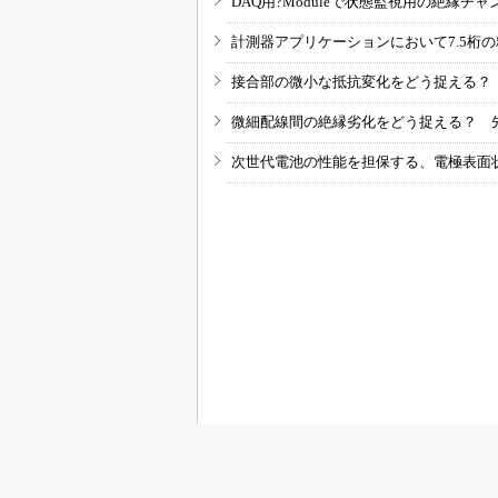
DAQ用?Moduleで状態監視用の絶縁
計測器アプリケーションにおいて7.5桁
接合部の微小な抵抗変化をどう捉える？
微細配線間の絶縁劣化をどう捉える？ 
次世代電池の性能を担保する、電極表面