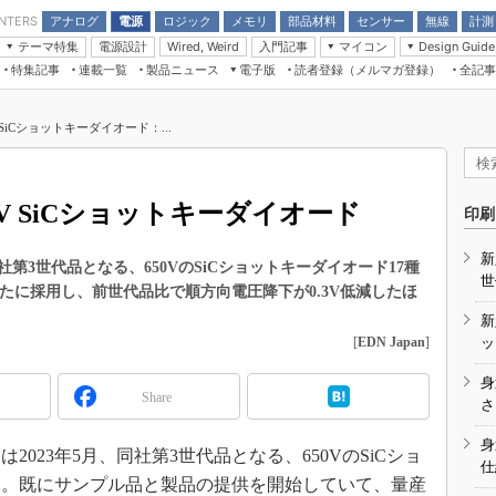
アナログ
電源
ロジック
メモリ
部品材料
センサー
無線
計測
ENTERS
テーマ特集
電源設計
入門記事
マイコン
Wired, Weird
Design Guide
アナログ機能回路
受動部品
特集記事
連載一覧
製品ニュース
電子版
読者登録（メルマガ登録）
全記事
計測機器
Microchip情報
モーター入門
マイコン講座
CEATEC
パワー関連と電源
機構部品
場から
EDN Japan×EE Times Japan統合電
EdgeTech＋
タイミングデバイス
オンデマンドセミナー
Q&Aで学ぶマイコン講座
子版
ディスプレイとドラ
V SiCショットキーダイオード：...
録
TECHNO-FRONTIER
マイコン入門!! 必携用語集
電子ブックレット
計測とテスト
“徹底”活
組込み/エッジコンピューティング展
信号源とパルス信号
50V SiCショットキーダイオード
人とくるま展
印刷
/DCコン
Wired, Weird
AUTOMOTIVE WORLD
新
講座
3世代品となる、650VのSiCショットキーダイオード17種
世
たに採用し、前世代品比で順方向電圧降下が0.3V低減したほ
新
[
EDN Japan
]
ッ
身
Share
座
さ
基礎知識
身
23年5月、同社第3世代品となる、650VのSiCショ
仕
DCとノイ
た。既にサンプル品と製品の提供を開始していて、量産