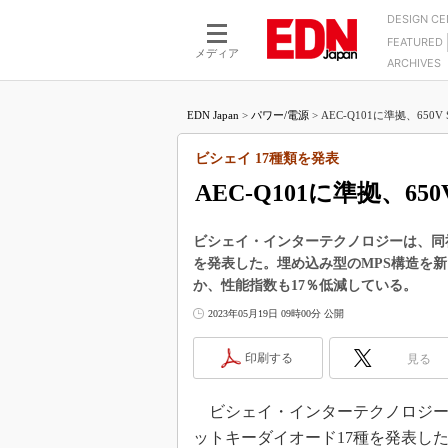
DESIGN C
FEATURED
モーター
LSI
メディア
ARCHIVES
電源設計
マイコン
プロセスエンジニアの現
カーボンニュートラルへの挑戦
FPGA
EDN Japan
>
パワー/電源
>
AEC-Q101に準拠、650
マイクロプロセッサ懐古
IoT×製造業
中堅技術者に贈る電子部品
ビシェイ 17種類を発表
つながるクルマ
用講座
AEC-Q101に準拠、6
エレクトロニクス入門
たった2つの式で始めるDC
バーターの設計
5G（EE Times Japan）
DC-DCコンバーター活用
ビシェイ・インターテクノロジーは、同社第
医療エレ（EE Times Japan）
を発表した。埋め込み型のMPS構造を新
Wired, Weird
製品解剖（EE Times Japan）
か、性能指数も17％低減している。
マイコン講座
2023年05月19日 09時00分 公開
Q&Aで学ぶマイコン講座
印刷する
見る
高速シリアル伝送技術講
記録計／データロガーの
ビシェイ・インターテクノロジーは20
アナログ設計のきほん／A
ットキーダイオード17種を発表し
ズ編