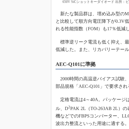
650V SiCショットキーダイオード 出所
新たな製品群は、埋め込み型のMPS（Me
と比較して順方向電圧降下が0.3
れる性能指数（FOM）も17％低減
標準逆リーク電流も低く抑え、最も
低減した。また、リカバリーテー
AEC-Q101に準拠
2000時間の高温逆バイアス試験、
部品規格「AEC-Q101」で要求
定格電流は4～40A。パッケージは、TO
2
ル、D
PAK 2L（TO-263AB
機などでのFBPSコンバーター、LLC
波出力整流といった用途に適する