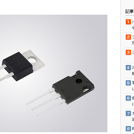
。
駆動入門講
記事
活用設計」
G
価試験はど
Thread
Z-Wave