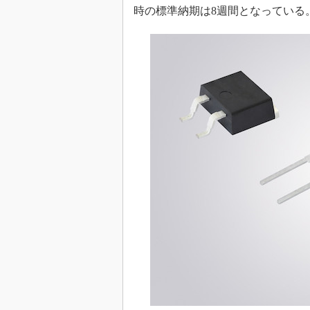
時の標準納期は8週間となっている
めざせ高効率！ モーター
座
Bluetooth mesh入門
「SPICEの仕組みとその
最新記事一覧
計測器メーカーから見た5
USB Type-Cの登場で評
う変わる？
IoT時代の無線規格を知る【
編】
IoT時代の無線規格を知る【
編】