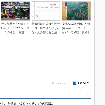
代替部品が見つからな
電源回路に隠れた設計
安易な設計が招いた焼
い減圧ポンプコントロ
不良、出力側だけじゃ
損 ―― モータードラ
ーラの修理 （電源
なく入力側にもご注
イバーの修理【後編】
編）
意！
Recommended by
PR
チャンネルを構成、位相マッチングが容易に