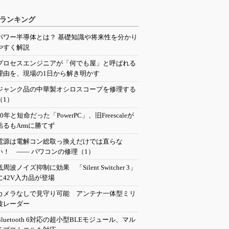
ランキング
パワー半導体とは？ 基礎知識や将来性を分かり
やすく解説
プロセスエンジニアが「何でも屋」と呼ばれる
理由を、現場の1日から解き明かす
ジャンク品の中華製オシロスコープを修理する
（1）
20年と短命だった「PowerPC」、旧Freescaleが
粘るもArmに勝てず
電源は電解コン総取っ換えだけでは直らな
い！ ―― パワコンの修理（1）
低周波ノイズ抑制に効果 「Silent Switcher 3」
に42V入力品が登場
カメラなしで見守り可能 アンテナ一体型ミリ
波レーダー
Bluetooth 6対応の超小型BLEモジュール、マル