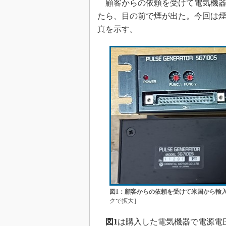
顧客からの依頼を受けて電気機器
めざせ高効率！ モーター
たら、目の前で煙が出た。今回は
座
真を示す。
Bluetooth mesh入門
「SPICEの仕組みとその
最新記事一覧
計測器メーカーから見た5
USB Type-Cの登場で評
う変わる？
IoT時代の無線規格を知る【
編】
IoT時代の無線規格を知る【
編】
図1：顧客からの依頼を受けて米国から輸
クで拡大］
図1
は購入した電気機器で電源電