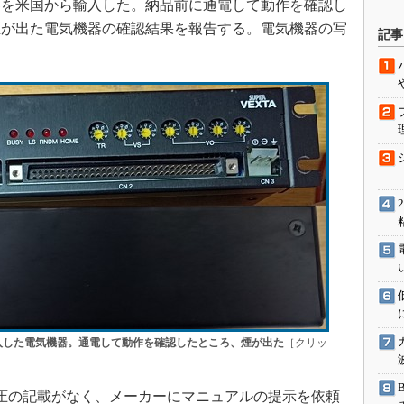
を米国から輸入した。納品前に通電して動作を確認し
駆動入門講
煙が出た電気機器の確認結果を報告する。電気機器の写
記事
活用設計」
G
価試験はど
Thread
Z-Wave
入した電気機器。通電して動作を確認したところ、煙が出た
［クリッ
圧の記載がなく、メーカーにマニュアルの提示を依頼