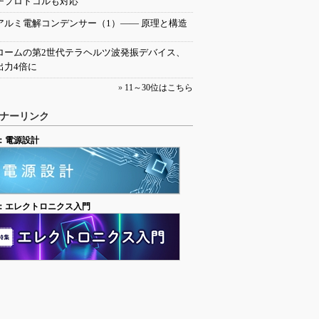
チプロトコルも対応
アルミ電解コンデンサー（1）―― 原理と構造
ロームの第2世代テラヘルツ波発振デバイス、
出力4倍に
»
11～30位はこちら
ナーリンク
：電源設計
：エレクトロニクス入門