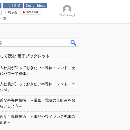
ソフト開発
Design Ideas
展示会
SPECIAL
マイページ
一覧
「電源技術」
イバ
して読む 電子ブックレット
入社員が知っておきたい半導体トレンド「次
代パワー半導体」
入社員が知っておきたい半導体トレンド「エ
ジAI」
近な半導体技術 ～電気・電源の仕組みをお
らいしよう～
近な半導体技術 ～電池やワイヤレス充電の
組み～