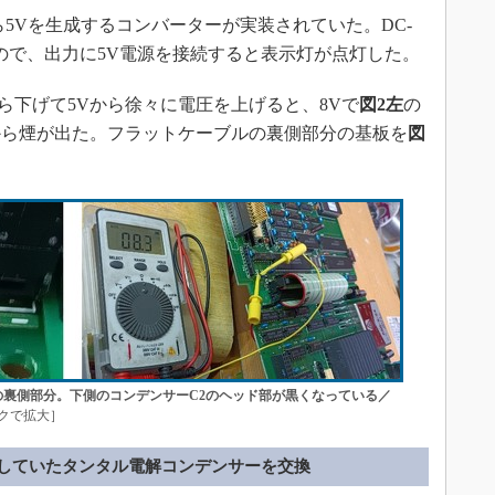
ら5Vを生成するコンバーターが実装されていた。DC-
ので、出力に5V電源を接続すると表示灯が点灯した。
ら下げて5Vから徐々に電圧を上げると、8Vで
図2左
の
から煙が出た。フラットケーブルの裏側部分の基板を
図
の裏側部分。下側のコンデンサーC2のヘッド部が黒くなっている／
クで拡大］
していたタンタル電解コンデンサーを交換