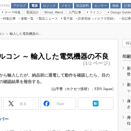
アナログ
電源
ロジック
メモリ
部品材料
センサー
無線
計測
ENTERS
テーマ特集
電源設計
入門記事
マイコン
Wired, Weird
Design Guide
アナログ機能回路
受動部品
特集記事
連載一覧
製品ニュース
電子版
読者登録（メルマガ登録）
全記事
計測機器
Microchip情報
モーター入門
マイコン講座
CEATEC
パワー関連と電源
機構部品
場から
EDN Japan×EE Times Japan統合電
EdgeTech＋
タイミングデバイス
オンデマンドセミナー
Q&Aで学ぶマイコン講座
子版
ディスプレイとドラ
 ～ 輸入した電気機器の...
録
TECHNO-FRONTIER
マイコン入門!! 必携用語集
電子ブックレット
計測とテスト
“徹底”活
組込み/エッジコンピューティング展
信号源とパルス信号
ルコン ～ 輸入した電気機器の不良
人とくるま展
印刷
/DCコン
Wired, Weird
（1/2 ページ）
AUTOMOTIVE WORLD
新
講座
世
から輸入したが、納品前に通電して動作を確認したら、目の
の確認結果を報告する。
新
[
山平豊（ホクセツ技研）
，
EDN Japan
]
ッ
身
見る
Share
座
さ
基礎知識
身
ンバー
仕
DCとノイ