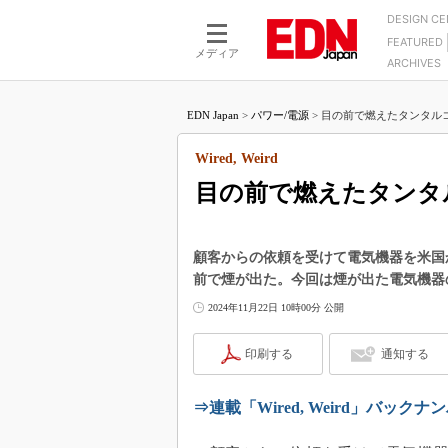
DESIGN C
FEATURED
モーター
LSI
メディア
ARCHIVES
電源設計
マイコン
プロセスエンジニアの現
カーボンニュートラルへの挑戦
FPGA
EDN Japan
>
パワー/電源
>
目の前で燃えたタンタルコン
マイクロプロセッサ懐古
IoT×製造業
中堅技術者に贈る電子部品
Wired, Weird
つながるクルマ
用講座
目の前で燃えたタンタ
エレクトロニクス入門
たった2つの式で始めるDC
バーターの設計
5G（EE Times Japan）
DC-DCコンバーター活用
医療エレ（EE Times Japan）
顧客からの依頼を受けて電気機器を米国
Wired, Weird
前で煙が出た。今回は煙が出た電気機器
製品解剖（EE Times Japan）
マイコン講座
2024年11月22日 10時00分 公開
Q&Aで学ぶマイコン講座
印刷する
通知する
高速シリアル伝送技術講
記録計／データロガーの
⇒連載「Wired, Weird」バックナ
アナログ設計のきほん／A
ズ編