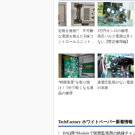
定格を無視!? 不可解
3万円オシロの修理、
な電源を抱えたX線コ
高圧パルス電源は甘く
ントロールユニットの
ない【暫定修理編】
修理【前編】
“時限装置”を取り除
過電圧監視がない電源
け！ 5分で暗くなる液
の末路
晶の修理
TechFactory ホワイトペーパー新着情報
DAQ用?Moduleで状態監視用の絶縁