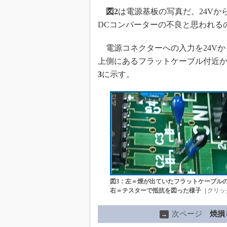
図2
は電源基板の写真だ。24Vか
DCコンバーターの不良と思われる
電源コネクターへの入力を24Vか
上側にあるフラットケーブル付近
3
に示す。
図3：左＝煙が出ていたフラットケーブル
右＝テスターで抵抗を図った様子
［クリッ
次ページ
焼損
→