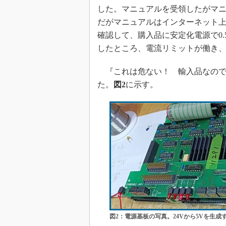
した。マニュアルを受領したがマニュ
だがマニュアルはインターネット
確認して、購入品に安定化電源で0.
したところ、電流リミットが働き
『これは危ない！ 輸入品なので
た。
図2
に示す。
図2：電源基板の写真。24Vから5Vを生