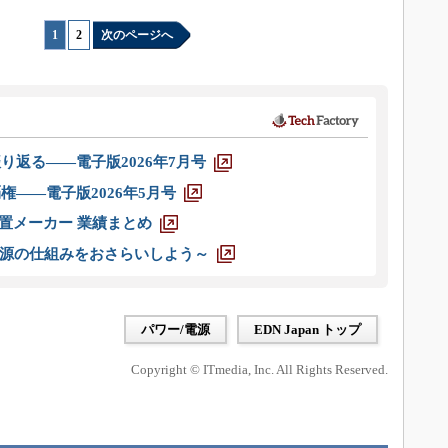
1
|
2
次のページへ
り返る――電子版2026年7月号
権――電子版2026年5月号
装置メーカー 業績まとめ
源の仕組みをおさらいしよう～
パワー/電源
EDN Japan トップ
Copyright © ITmedia, Inc. All Rights Reserved.