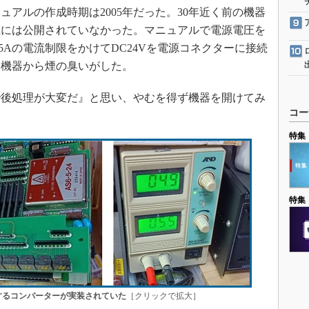
アルの作成時期は2005年だった。30年近く前の機器
上には公開されていなかった。マニュアルで電源電圧を
5Aの電流制限をかけてDC24Vを電源コネクターに接続
、機器から煙の臭いがした。
後処理が大変だ』と思い、やむを得ず機器を開けてみ
コー
特集
特集
成するコンバーターが実装されていた
［クリックで拡大］