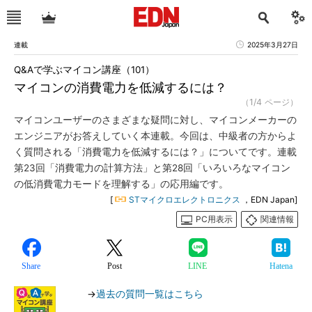
連載
2025年3月27日
Q&Aで学ぶマイコン講座（101）
マイコンの消費電力を低減するには？
（1/4 ページ）
マイコンユーザーのさまざまな疑問に対し、マイコンメーカーの
エンジニアがお答えしていく本連載。今回は、中級者の方からよ
く質問される「消費電力を低減するには？」についてです。連載
第23回「消費電力の計算方法」と第28回「いろいろなマイコン
の低消費電力モードを理解する」の応用編です。
[
STマイクロエレクトロニクス
，EDN Japan]
PC用表示
関連情報
Share
Post
LINE
Hatena
→
過去の質問一覧はこちら