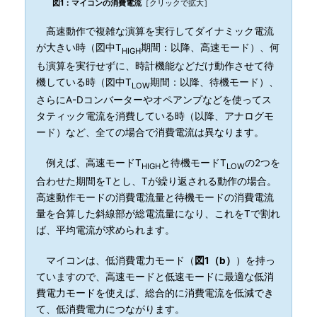
図1：マイコンの消費電流
［クリックで拡大］
高速動作で複雑な演算を実行してダイナミック電流
が大きい時（図中T
期間：以降、高速モード）、何
HIGH
も演算を実行せずに、時計機能などだけ動作させて待
機している時（図中T
期間：以降、待機モード）、
LOW
さらにA-Dコンバーターやオペアンプなどを使ってス
タティック電流を消費している時（以降、アナログモ
ード）など、全ての場合で消費電流は異なります。
例えば、高速モードT
と待機モードT
の2つを
HIGH
LOW
合わせた期間をTとし、Tが繰り返される動作の場合。
高速動作モードの消費電流量と待機モードの消費電流
量を合算した斜線部が総電流量になり、これをTで割れ
ば、平均電流が求められます。
マイコンは、低消費電力モード（
図1（b）
）を持っ
ていますので、高速モードと低速モードに最適な低消
費電力モードを使えば、総合的に消費電流を低減でき
て、低消費電力につながります。