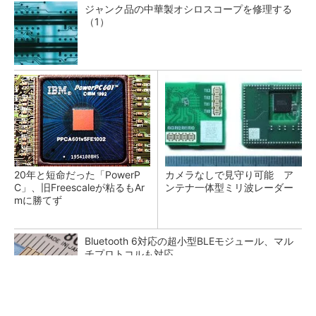
ジャンク品の中華製オシロスコープを修理する
（1）
20年と短命だった「PowerP
カメラなしで見守り可能 ア
C」、旧Freescaleが粘るもAr
ンテナ一体型ミリ波レーダー
mに勝てず
Bluetooth 6対応の超小型BLEモジュール、マル
チプロトコルも対応
低周波ノイズ抑制に効果 「Silent Switcher