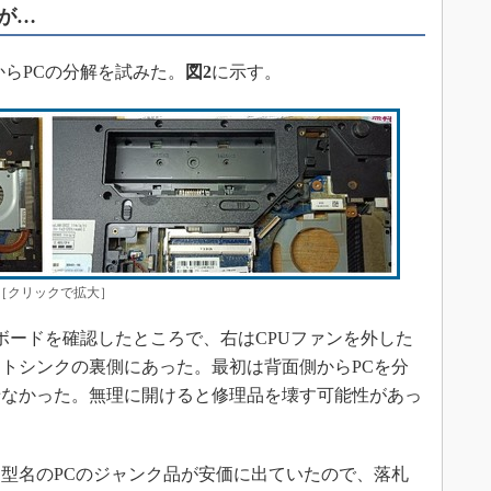
が…
らPCの分解を試みた。
図2
に示す。
［クリックで拡大］
ボードを確認したところで、右はCPUファンを外した
ートシンクの裏側にあった。最初は背面側からPCを分
せなかった。無理に開けると修理品を壊す可能性があっ
型名のPCのジャンク品が安価に出ていたので、落札