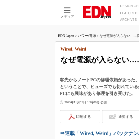
DESIGN C
FEATURED
モーター
LSI
メディア
ARCHIVES
電源設計
マイコン
プロセスエンジニアの現
カーボンニュートラルへの挑戦
FPGA
EDN Japan
>
パワー/電源
>
なぜ電源が入らない……問
マイクロプロセッサ懐古
IoT×製造業
中堅技術者に贈る電子部品
Wired, Weird
つながるクルマ
用講座
なぜ電源が入らない…
エレクトロニクス入門
たった2つの式で始めるDC
バーターの設計
5G（EE Times Japan）
DC-DCコンバーター活用
医療エレ（EE Times Japan）
客先からノートPCの修理依頼があった
Wired, Weird
ということで、ヒューズでも切れている
製品解剖（EE Times Japan）
PCにも興味があり修理を引き受けた。
マイコン講座
2025年11月19日 10時00分 公開
Q&Aで学ぶマイコン講座
高速シリアル伝送技術講
印刷する
通知する
記録計／データロガーの
アナログ設計のきほん／A
⇒連載「Wired, Weird」バックナ
ズ編