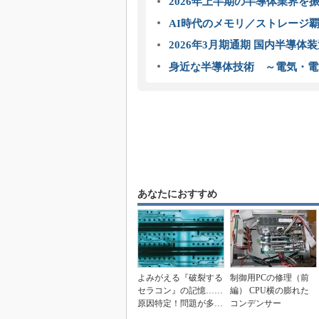
2026年上半期の半導体業界を振
AI時代のメモリ／ストレージ覇
2026年3月期通期 国内半導体
身近な半導体技術 ～電気・電
あなたにおすすめ
よみがえる『破裂する
制御用PCの修理（前
セラコン』の記憶……
編） CPU横の膨れた
原因特定！問題が多い
コンデンサー
ノートPCの調査（2...