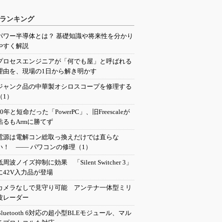
ランキング
パワー半導体とは？ 基礎知識や将来性を分かり
やすく解説
プロセスエンジニアが「何でも屋」と呼ばれる
理由を、現場の1日から解き明かす
ジャンク品の中華製オシロスコープを修理する
（1）
20年と短命だった「PowerPC」、旧Freescaleが
粘るもArmに勝てず
電源は電解コン総取っ換えだけでは直らな
い！ ―― パワコンの修理（1）
低周波ノイズ抑制に効果 「Silent Switcher 3」
に42V入力品が登場
カメラなしで見守り可能 アンテナ一体型ミリ
波レーダー
Bluetooth 6対応の超小型BLEモジュール、マル