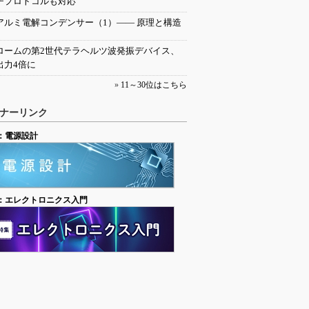
チプロトコルも対応
アルミ電解コンデンサー（1）―― 原理と構造
ロームの第2世代テラヘルツ波発振デバイス、
出力4倍に
»
11～30位はこちら
ナーリンク
：電源設計
：エレクトロニクス入門