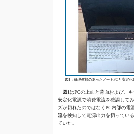
図1：修理依頼のあったノートPCと安定化
図1
はPCの上面と背面および、
安定化電源で消費電流を確認してみた
ズが切れたのではなくPC内部の電
流を検知して電源出力を切っている
ていた。