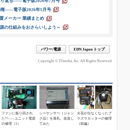
り返る――電子版2026年7月号
権――電子版2026年5月号
装置メーカー 業績まとめ
源の仕組みをおさらいしよう～
パワー/電源
EDN Japan トップ
Copyright © ITmedia, Inc. All Rights Reserved.
ファンに振り回され
シーケンサー（ジャン
火花が出なくなったプ
た!?――ユニット電源
ク品）を落札、改造し
ラズマカッターの修理
の修理（1）
てみた
（前編）