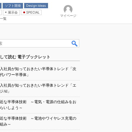
ソフト開発
Design Ideas
展示会
SPECIAL
マイページ
一覧
「電源技術」
イバ
して読む 電子ブックレット
入社員が知っておきたい半導体トレンド「次
代パワー半導体」
入社員が知っておきたい半導体トレンド「エ
ジAI」
近な半導体技術 ～電気・電源の仕組みをお
らいしよう～
近な半導体技術 ～電池やワイヤレス充電の
組み～