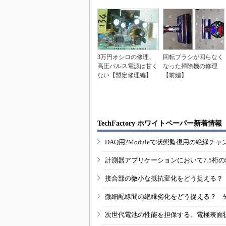
3万円オシロの修理、
回転ブラシが回らなく
高圧パルス電源は甘く
なった掃除機の修理
ない【暫定修理編】
【前編】
TechFactory ホワイトペーパー新着情報
DAQ用?Moduleで状態監視用の絶縁
計測器アプリケーションにおいて7.5桁
接合部の微小な抵抗変化をどう捉える？
微細配線間の絶縁劣化をどう捉える？ 
次世代電池の性能を担保する、電極表面