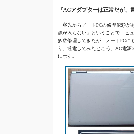
めざせ高効率！ モーター
『ACアダプターは正常だが、
座
Bluetooth mesh入門
客先からノートPCの修理依頼があ
「SPICEの仕組みとその
源が入らない』ということで、ヒュ
最新記事一覧
多数修理してきたが、ノートPCに
計測器メーカーから見た5
り、通電してみたところ、AC電源
USB Type-Cの登場で評
に示す。
う変わる？
IoT時代の無線規格を知る【
編】
IoT時代の無線規格を知る【
編】