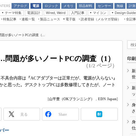
アナログ
電源
ロジック
メモリ
部品材料
センサー
無線
計測
ENTERS
テーマ特集
電源設計
入門記事
マイコン
Wired, Weird
Design Guide
アナログ機能回路
受動部品
特集記事
連載一覧
製品ニュース
電子版
読者登録（メルマガ登録）
全記事
計測機器
Microchip情報
モーター入門
マイコン講座
CEATEC
パワー関連と電源
機構部品
場から
EDN Japan×EE Times Japan統合電
EdgeTech＋
タイミングデバイス
オンデマンドセミナー
Q&Aで学ぶマイコン講座
子版
ディスプレイとドラ
題が多いノートPCの調査（...
録
TECHNO-FRONTIER
マイコン入門!! 必携用語集
電子ブックレット
計測とテスト
“徹底”活
組込み/エッジコンピューティング展
信号源とパルス信号
…問題が多いノートPCの調査（1）
人とくるま展
印刷
/DCコン
Wired, Weird
（1/2 ページ）
AUTOMOTIVE WORLD
新
講座
世
。不具合内容は『ACアダプターは正常だが、電源が入らない』
かと思った。デスクトップPCは多数修理してきたが、ノート
新
ッ
[
山平豊（OKプランニング）
，
EDN Japan
]
身
座
さ
見る
Share
基礎知識
身
仕
DCとノイ
ンバー