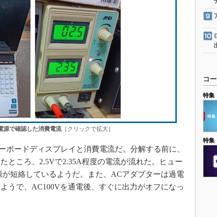
コー
特集
電源で確認した消費電流
［クリックで拡大］
特集
キーボードディスプレイと消費電流だ。分解する前に、
ところ、2.5Vで2.35A程度の電流が流れた。ヒュー
源が短絡しているようだ。また、ACアダプターは過電
ようで、AC100Vを通電後、すぐに出力がオフになっ