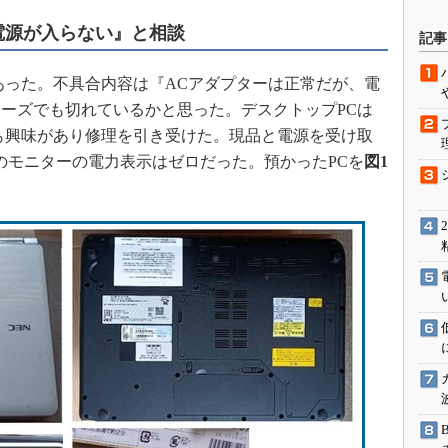
駆動入門講
電源が入らない』と相談
記事
った。不具合内容は『ACアダプターは正常だが、電
活用設計」
ーズでも切れているかと思った。デスクトップPCは
も興味があり修理を引き受けた。現品と電源を受け取
G
のモニターの電力表示はゼロだった。預かったPCを
図1
価試験はど
Thread
Z-Wave