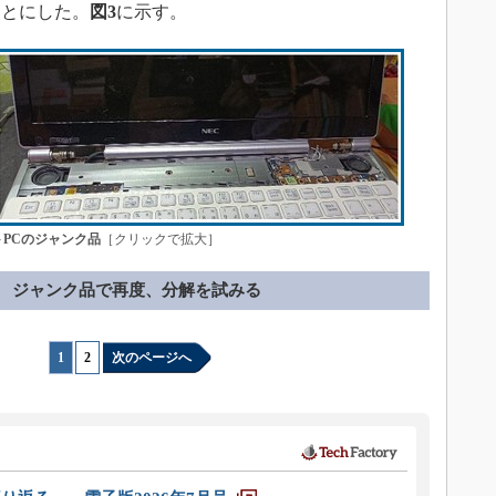
ことにした。
図3
に示す。
PCのジャンク品
［クリックで拡大］
ジャンク品で再度、分解を試みる
1
|
2
次のページへ