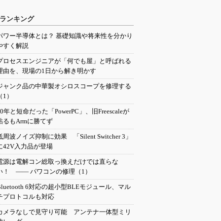
ランキング
パワー半導体とは？ 基礎知識や将来性を分かり
やすく解説
プロセスエンジニアが「何でも屋」と呼ばれる
理由を、現場の1日から解き明かす
ジャンク品の中華製オシロスコープを修理する
（1）
20年と短命だった「PowerPC」、旧Freescaleが
粘るもArmに勝てず
低周波ノイズ抑制に効果 「Silent Switcher 3」
に42V入力品が登場
電源は電解コン総取っ換えだけでは直らな
い！ ―― パワコンの修理（1）
Bluetooth 6対応の超小型BLEモジュール、マル
チプロトコルも対応
カメラなしで見守り可能 アンテナ一体型ミリ