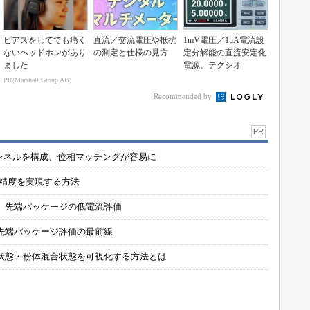
ピアスをしてても痛く
直流／交流電圧や抵抗
1mV電圧／1μA電流設
ないヘッドホンがあり
の測定と仕様の見方
定分解能の直流安定化
ました
電源、テクシオ
PR(Marshall Group AB)
Recommended by
PR
チャンネルを構成、位相マッチングが容易に
の精度を実現する方法
 先端パッケージの低電流評価
先端パッケージ評価の最前線
状態・粉体混合状態を可視化する方法とは