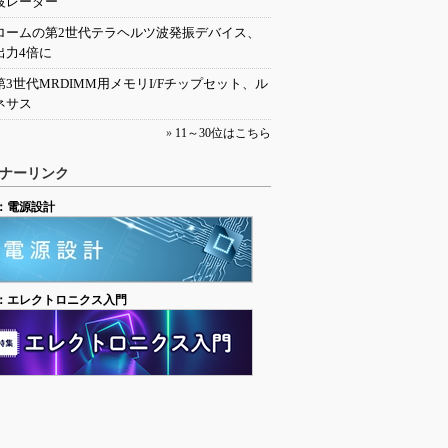
波レーダー
ロームの第2世代テラヘルツ波発振デバイス、
出力4倍に
第3世代MRDIMM用メモリI/Fチップセット、ル
ネサス
»
11～30位はこちら
ナーリンク
：電源設計
：エレクトロニクス入門