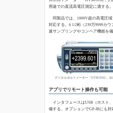
めざせ高効率！ モーター
用途での直流高電圧測定に適する。メ
座
Bluetooth mesh入門
同製品では、1000V超の高電圧域で
対応する。6 1/2桁（239万999
「SPICEの仕組みとその
最新記事一覧
速サンプリングやコンペア機能を
計測器メーカーから見た5
USB Type-Cの登場で評
う変わる？
IoT時代の無線規格を知る【
編】
IoT時代の無線規格を知る【
編】
デジタルボルトメーター「GVM-9102」
アプリでリモート操作も可能
インタフェースはUSB（ホスト、デバ
備する。オプションでGP-IBに