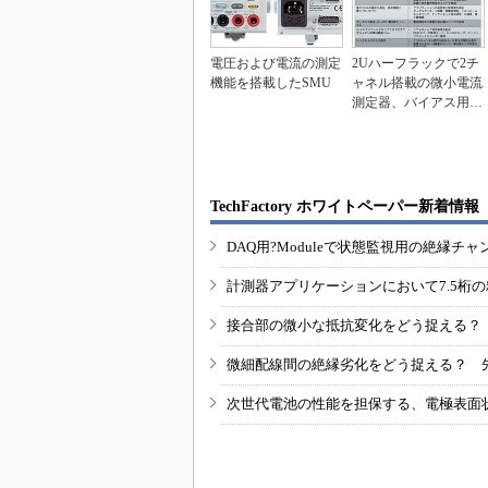
電圧および電流の測定
2Uハーフラックで2チ
機能を搭載したSMU
ャネル搭載の微小電流
測定器、バイアス用電
圧源も内蔵
TechFactory ホワイトペーパー新着情報
DAQ用?Moduleで状態監視用の絶縁
計測器アプリケーションにおいて7.5桁
接合部の微小な抵抗変化をどう捉える？
微細配線間の絶縁劣化をどう捉える？ 
次世代電池の性能を担保する、電極表面