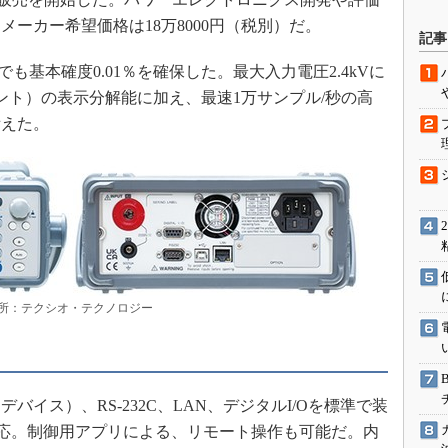
駆動入門講
ーカー希望価格は18万8000円（税別）だ。
記事
も基本確度0.01％を確保した。最大入力電圧2.4kVに
9カウント）の表示分解能に加え、最速1万サンプル/秒の高
活用設計」
備えた。
G
価試験はど
Thread
Z-Wave
 出所：テクシオ・テクノロジー
イス）、RS-232C、LAN、デジタルI/Oを標準で装
も対応。制御用アプリによる、リモート操作も可能だ。内