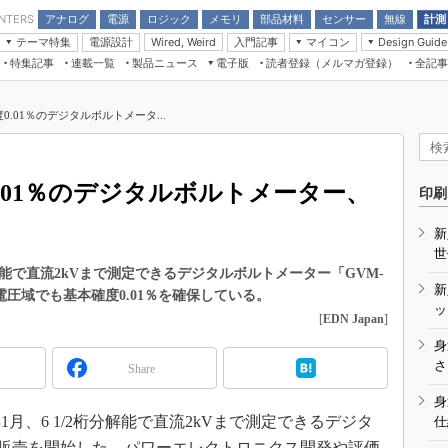
アナログ
電源
ロジック
メモリ
部品材料
センサー
無線
計測
ENTERS
テーマ特集
電源設計
入門記事
マイコン
Wired, Weird
Design Guide
アナログ機能回路
受動部品
特集記事
連載一覧
製品ニュース
電子版
読者登録（メルマガ登録）
全記事
計測機器
Microchip情報
モーター入門
マイコン講座
CEATEC
パワー関連と電源
機構部品
場から
EDN Japan×EE Times Japan統合電
EdgeTech＋
タイミングデバイス
オンデマンドセミナー
Q&Aで学ぶマイコン講座
子版
ディスプレイとドラ
0.01％のデジタルボルトメータ...
録
TECHNO-FRONTIER
マイコン入門!! 必携用語集
電子ブックレット
計測とテスト
“徹底”活
組込み/エッジコンピューティング展
信号源とパルス信号
0.01％のデジタルボルトメーター、
人とくるま展
印刷
/DCコン
Wired, Weird
AUTOMOTIVE WORLD
新
講座
世
解能で直流2kVまで測定できるデジタルボルトメーター「GVM-
新
高電圧域でも基本確度0.01％を確保している。
ッ
[
EDN Japan
]
身
座
さ
Share
基礎知識
身
月、6 1/2桁分解能で直流2kVまで測定できるデジタ
仕
DCとノイ
」の販売を開始した。パワーエレクトロニクス開発や評価