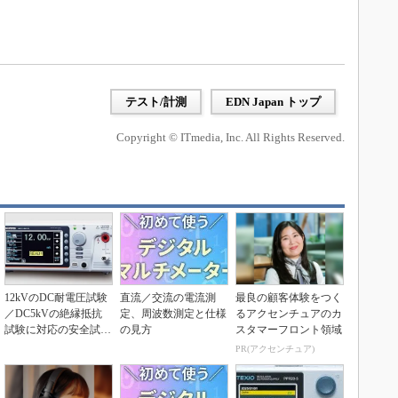
テスト/計測
EDN Japan トップ
Copyright © ITmedia, Inc. All Rights Reserved.
12kVのDC耐電圧試験
直流／交流の電流測
最良の顧客体験をつく
／DC5kVの絶縁抵抗
定、周波数測定と仕様
るアクセンチュアのカ
試験に対応の安全試験
の見方
スタマーフロント領域
器
PR(アクセンチュア)