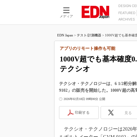
DESIGN C
FEATURED
モーター
LSI
メディア
ARCHIVES
電源設計
マイコン
プロセスエンジニアの現
カーボンニュートラルへの挑戦
FPGA
EDN Japan
>
テスト/計測機器
>
1000V超でも基本確度
マイクロプロセッサ懐古
IoT×製造業
中堅技術者に贈る電子部品
アプリのリモート操作も可能
つながるクルマ
用講座
1000V超でも基本確度
エレクトロニクス入門
たった2つの式で始めるDC
バーターの設計
テクシオ
5G（EE Times Japan）
DC-DCコンバーター活用
医療エレ（EE Times Japan）
Wired, Weird
テクシオ・テクノロジーは、6 1/2桁分
製品解剖（EE Times Japan）
9102」の販売を開始した。1000V超の
マイコン講座
2026年02月18日 09時00分 公開
Q&Aで学ぶマイコン講座
高速シリアル伝送技術講
印刷する
見る
記録計／データロガーの
テクシオ・テクノロジーは2026年1
アナログ設計のきほん／A
ズ編
ルボルトメーター「GVM-9102