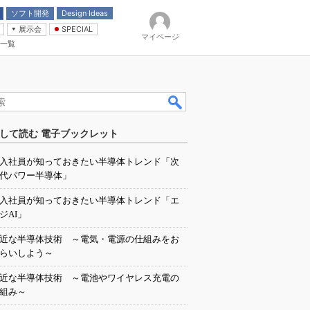
ソフト開発
Design Ideas
展示会
SPECIAL
マイページ
一覧
「電源技術」
イバ
して読む 電子ブックレット
入社員が知っておきたい半導体トレンド「次
代パワー半導体」
入社員が知っておきたい半導体トレンド「エ
ジAI」
近な半導体技術 ～電気・電源の仕組みをお
らいしよう～
近な半導体技術 ～電池やワイヤレス充電の
組み～