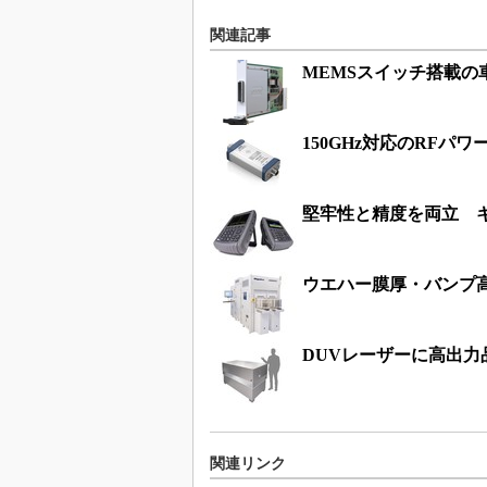
関連記事
MEMSスイッチ搭載の車載E
150GHz対応のRF
堅牢性と精度を両立 キ
ウエハー膜厚・バンプ
DUVレーザーに高出力
関連リンク