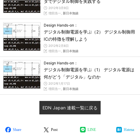
タでデジタル制御を実践する
2012年3月9日
増田浩一,
新日本無線
Design Hands-on：
デジタル制御電源を学ぶ（2） デジタル制御用
ICの特徴を理解しよう
2012年2月8日
増田浩一,
新日本無線
Design Hands-on：
デジタル制御電源を学ぶ（1） デジタル電源は
何がどう「デジタル」なのか
2012年1月17日
増田浩一,
新日本無線
EDN Japan 連載一覧に戻る
Share
Post
LINE
Hatena