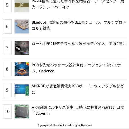
PAM4信号に適した半導体光増幅器 データセンター用
光トランシーバー向け
Bluetooth 6対応の超小型BLEモジュール、マルチプロト
コルも対応
ロームの第2世代テラヘルツ波発振デバイス、出力4倍に
PCBや先端パッケージ設計向けエージェントAIシステ
ム、Cadence
MIKROEが超低消費電力RTCボード、ウェアラブルなど
に
ARM台頭にルネサス誕生……時代に翻弄され続けた日立
「SuperH」
Copyright © ITmedia Inc. All Rights Reserved.