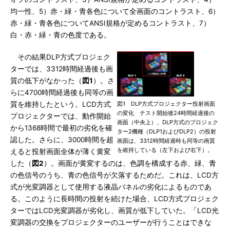
均一性、5）赤・緑・青各色について全画面のコントラスト、6）
赤・緑・青各色についてANSI規格が定めるコントラスト、7）
白・赤・緑・青の色度である。
その結果DLP方式プロジェク
ターでは、3312時間経過後も画
質の低下がなかった（
図1
）。さ
らに4700時間経過後も同等の画
質を維持したという。LCD方式
図1 DLP方式プロジェクター投射画面
の変化 テスト開始後24時間経過後の
プロジェクターでは、動作開始
画面（中央上）。DLP方式のプロジェク
から1368時間で最初の劣化を確
ター2機種（DLP1およびDLP2）の投射
認した。さらに、3000時間を超
画面は、3312時間経過時も同等の画質
を維持している（左下および右下）。
えると投射画面全体が薄く黄変
した（
図2
）。画面が黄変するのは、色調を構成する赤、緑、青
の色信号のうち、青の色信号が欠落するためだ。これは、LCD方
式が光変調器として使用する液晶パネルの劣化によるものであ
る。このように長時間の投射を続けた場合、LCD方式プロジェク
ターではLCD光変調器が劣化し、画質が低下していた。「LCD光
変調器の交換をプロジェクターのユーザーが行うことはできな