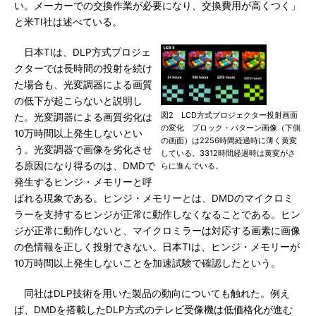
い。メーカーでの交換作業が必要になり、交換費用が高くつく」
と米TI社は述べている。
日本TIは、DLP方式プロジェ
クターでは長時間の投射を続け
た場合も、光変調器による画質
の低下が起こらないと説明し
図2 LCD方式プロジェクター投射画面
た。光変調器による画質劣化は
の変化 ブロック・パターン画像（下側
10万時間以上発生しないとい
の画面）は2256時間経過時に薄く黄変
う。光変調器で画像を劣化させ
している。3312時間経過時は黄変がさ
る原因になり得るのは、DMDで
らに進んでいる。
発生するヒンジ・メモリーと呼
ばれる現象である。ヒンジ・メモリーとは、DMDのマイクロミ
ラーを支持するヒンジが正常に動作しなくなることである。ヒン
ジが正常に動作しないと、マイクロミラーは対応する画素に画像
の色情報を正しく投射できない。日本TIは、ヒンジ・メモリーが
10万時間以上発生しないことを加速試験で確認したという。
同社はDLP技術を用いた製品の動向についても触れた。例え
ば、DMDを搭載したDLP方式のテレビ受像機は低価格化が進む