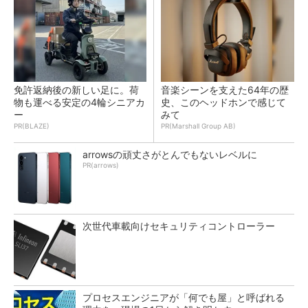
免許返納後の新しい足に。荷
音楽シーンを支えた64年の歴
物も運べる安定の4輪シニアカ
史、このヘッドホンで感じて
ー
みて
PR(BLAZE)
PR(Marshall Group AB)
arrowsの頑丈さがとんでもないレベルに
PR(arrows)
次世代車載向けセキュリティコントローラー
プロセスエンジニアが「何でも屋」と呼ばれる