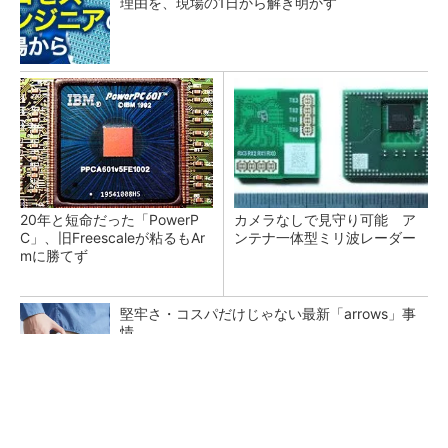
理由を、現場の1日から解き明かす
20年と短命だった「PowerP
カメラなしで見守り可能 ア
C」、旧Freescaleが粘るもAr
ンテナ一体型ミリ波レーダー
mに勝てず
堅牢さ・コスパだけじゃない最新「arrows」事
情
PR(arrows)
Infineon、宇宙向けに耐放射線GaNゲートドラ
イバー