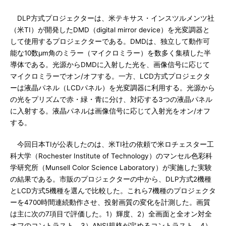
DLP方式プロジェクターは、米テキサス・インスツルメンツ社
（米TI）が開発したDMD（digital mirror device）を光変調器と
して使用するプロジェクターである。DMDは、独立して動作可
能な10数μm角のミラー（マイクロミラー）を数多く集積した半
導体である。光源からDMDに入射した光を、画像信号に応じて
マイクロミラーでオン/オフする。一方、LCD方式プロジェクタ
ーは液晶パネル（LCDパネル）を光変調器に利用する。光源から
の光をプリズムで赤・緑・青に分け、対応する3つの液晶パネル
に入射する。液晶パネルは画像信号に応じて入射光をオン/オフ
する。
今回日本TIが公表したのは、米TI社の依頼で米ロチェスター工
科大学（Rochester Institute of Technology）のマンセル色彩科
学研究所（Munsell Color Science Laboratory）が実施した実験
の結果である。市販のプロジェクターの中から、DLP方式2機種
とLCD方式5機種を選んで比較した。これら7機種のプロジェクタ
ーを4700時間連続動作させ、投射画質の変化を計測した。画質
は主に次の7項目で評価した。1）輝度、2）全画面と全オン対全
オフのコントラスト、3）ANSI規格が定めるコントラスト、4）