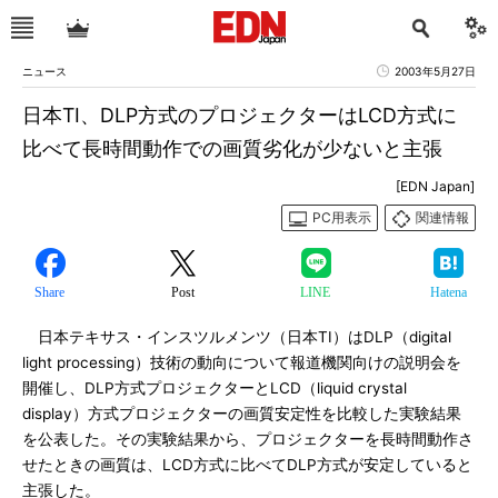
ニュース
2003年5月27日
日本TI、DLP方式のプロジェクターはLCD方式に
比べて長時間動作での画質劣化が少ないと主張
[EDN Japan]
PC用表示
関連情報
Share
Post
LINE
Hatena
日本テキサス・インスツルメンツ（日本TI）はDLP（digital
light processing）技術の動向について報道機関向けの説明会を
開催し、DLP方式プロジェクターとLCD（liquid crystal
display）方式プロジェクターの画質安定性を比較した実験結果
を公表した。その実験結果から、プロジェクターを長時間動作さ
せたときの画質は、LCD方式に比べてDLP方式が安定していると
主張した。