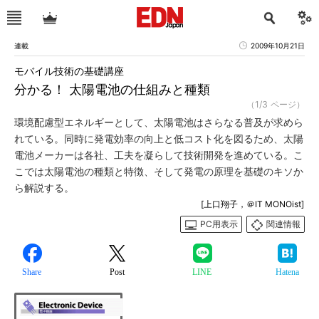
連載
2009年10月21日
モバイル技術の基礎講座
分かる！ 太陽電池の仕組みと種類
（1/3 ページ）
環境配慮型エネルギーとして、太陽電池はさらなる普及が求めら
れている。同時に発電効率の向上と低コスト化を図るため、太陽
電池メーカーは各社、工夫を凝らして技術開発を進めている。こ
こでは太陽電池の種類と特徴、そして発電の原理を基礎のキソか
ら解説する。
[上口翔子，＠IT MONOist]
PC用表示
関連情報
Share
Post
LINE
Hatena