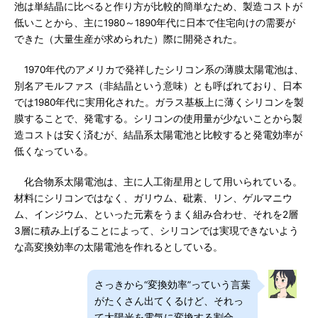
池は単結晶に比べると作り方が比較的簡単なため、製造コストが
低いことから、主に1980～1890年代に日本で住宅向けの需要が
できた（大量生産が求められた）際に開発された。
1970年代のアメリカで発祥したシリコン系の薄膜太陽電池は、
別名アモルファス（非結晶という意味）とも呼ばれており、日本
では1980年代に実用化された。ガラス基板上に薄くシリコンを製
膜することで、発電する。シリコンの使用量が少ないことから製
造コストは安く済むが、結晶系太陽電池と比較すると発電効率が
低くなっている。
化合物系太陽電池は、主に人工衛星用として用いられている。
材料にシリコンではなく、ガリウム、砒素、リン、ゲルマニウ
ム、インジウム、といった元素をうまく組み合わせ、それを2層
3層に積み上げることによって、シリコンでは実現できないよう
な高変換効率の太陽電池を作れるとしている。
さっきから“変換効率”っていう言葉
がたくさん出てくるけど、それっ
て太陽光を電気に変換する割合