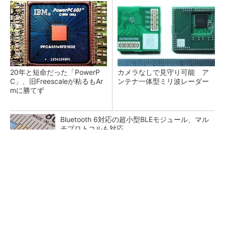
20年と短命だった「PowerP
カメラなしで見守り可能 ア
C」、旧Freescaleが粘るもAr
ンテナ一体型ミリ波レーダー
mに勝てず
Bluetooth 6対応の超小型BLEモジュール、マル
チプロトコルも対応
低周波ノイズ抑制に効果 「Silent Switcher
3」に42V入力品が登...
「半導体プロセスエンジニア」って何するの？