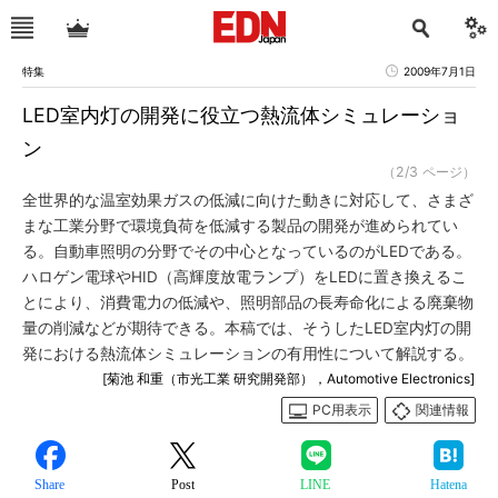
特集
2009年7月1日
LED室内灯の開発に役立つ熱流体シミュレーショ
ン
（2/3 ページ）
全世界的な温室効果ガスの低減に向けた動きに対応して、さまざ
まな工業分野で環境負荷を低減する製品の開発が進められてい
る。自動車照明の分野でその中心となっているのがLEDである。
ハロゲン電球やHID（高輝度放電ランプ）をLEDに置き換えるこ
とにより、消費電力の低減や、照明部品の長寿命化による廃棄物
量の削減などが期待できる。本稿では、そうしたLED室内灯の開
発における熱流体シミュレーションの有用性について解説する。
[菊池 和重（市光工業 研究開発部），Automotive Electronics]
PC用表示
関連情報
Share
Post
LINE
Hatena