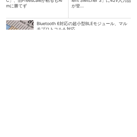
C」、旧Freescaleが粘るもAr
lent Switcher 3」に42V入力品
mに勝てず
が登...
Bluetooth 6対応の超小型BLEモジュール、マル
チプロトコルも対応
カメラなしで見守り可能 アンテナ一体型ミリ
波レーダー
「半導体プロセスエンジニア」って何するの？