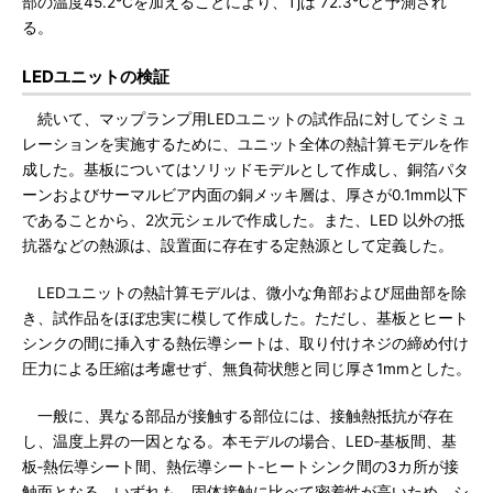
部の温度45.2℃を加えることにより、Tjは 72.3℃と予測され
る。
LEDユニットの検証
続いて、マップランプ用LEDユニットの試作品に対してシミュ
レーションを実施するために、ユニット全体の熱計算モデルを作
成した。基板についてはソリッドモデルとして作成し、銅箔パタ
ーンおよびサーマルビア内面の銅メッキ層は、厚さが0.1mm以下
であることから、2次元シェルで作成した。また、LED 以外の抵
抗器などの熱源は、設置面に存在する定熱源として定義した。
LEDユニットの熱計算モデルは、微小な角部および屈曲部を除
き、試作品をほぼ忠実に模して作成した。ただし、基板とヒート
シンクの間に挿入する熱伝導シートは、取り付けネジの締め付け
圧力による圧縮は考慮せず、無負荷状態と同じ厚さ1mmとした。
一般に、異なる部品が接触する部位には、接触熱抵抗が存在
し、温度上昇の一因となる。本モデルの場合、LED‐基板間、基
板‐熱伝導シート間、熱伝導シート‐ヒートシンク間の3カ所が接
触面となる。いずれも、固体接触に比べて密着性が高いため、シ