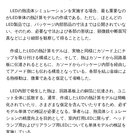
LEDの熱流体シミュレーションを実施する場合、最も重要なの
がLED単体の熱計算モデルの作成である。ただし、ほとんどの
LED製品では、パッケージ内部部品の寸法までは公開されていな
い。そのため、必要な寸法および各部の形状は、顕微鏡や断面写
真などにより細部を観察して得ることとした。
作成したLEDの熱計算モデルは、実物と同様にカソード上にチ
ップを取り付ける構成とした。そして、熱はカソードから回路基
板に伝達されるとともに、カソードからパッケージ内部を経由し
てアノード側にも伝わる構造となっている。各部を結ぶ金線によ
る熱移動は、微量であると仮定して省略した。
LED内部で発生した熱は、回路基板上の銅箔に伝達され、ユニ
ット全体に拡散する。通常、作成したLEDの熱計算モデルは簡略
化されていたり、さまざまな仮定を含んでいたりするため、必ず
モデル単体での検証が必要となる。筆者らは、熱流体シミュレー
ションの精度向上を目的として、室内灯用LEDに限らず、ヘッド
ランプ用およびリアランプ用LEDについても単体モデルの検証を
実施している。