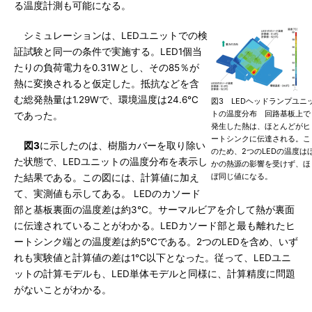
る温度計測も可能になる。
シミュレーションは、LEDユニットでの検
証試験と同一の条件で実施する。LED1個当
たりの負荷電力を0.31Wとし、その85％が
熱に変換されると仮定した。抵抗などを含
む総発熱量は1.29Wで、環境温度は24.6℃
図3 LEDヘッドランプユニ
トの温度分布 回路基板上で
であった。
発生した熱は、ほとんどがヒ
ートシンクに伝達される。こ
図3
に示したのは、樹脂カバーを取り除い
のため、2つのLEDの温度は
た状態で、LEDユニットの温度分布を表示し
かの熱源の影響を受けず、ほ
ぼ同じ値になる。
た結果である。この図には、計算値に加え
て、実測値も示してある。 LEDのカソード
部と基板裏面の温度差は約3℃。サーマルビアを介して熱が裏面
に伝達されていることがわかる。LEDカソード部と最も離れたヒ
ートシンク端との温度差は約5℃である。2つのLEDを含め、いず
れも実験値と計算値の差は1℃以下となった。従って、LEDユニ
ットの計算モデルも、LED単体モデルと同様に、計算精度に問題
がないことがわかる。