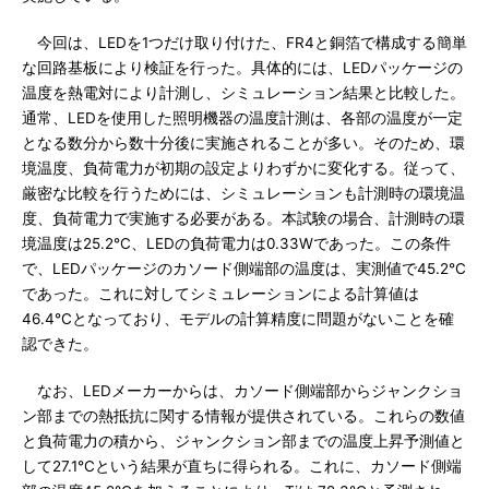
今回は、LEDを1つだけ取り付けた、FR4と銅箔で構成する簡単
な回路基板により検証を行った。具体的には、LEDパッケージの
温度を熱電対により計測し、シミュレーション結果と比較した。
通常、LEDを使用した照明機器の温度計測は、各部の温度が一定
となる数分から数十分後に実施されることが多い。そのため、環
境温度、負荷電力が初期の設定よりわずかに変化する。従って、
厳密な比較を行うためには、シミュレーションも計測時の環境温
度、負荷電力で実施する必要がある。本試験の場合、計測時の環
境温度は25.2℃、LEDの負荷電力は0.33Wであった。この条件
で、LEDパッケージのカソード側端部の温度は、実測値で45.2℃
であった。これに対してシミュレーションによる計算値は
46.4℃となっており、モデルの計算精度に問題がないことを確
認できた。
なお、LEDメーカーからは、カソード側端部からジャンクショ
ン部までの熱抵抗に関する情報が提供されている。これらの数値
と負荷電力の積から、ジャンクション部までの温度上昇予測値と
して27.1℃という結果が直ちに得られる。これに、カソード側端