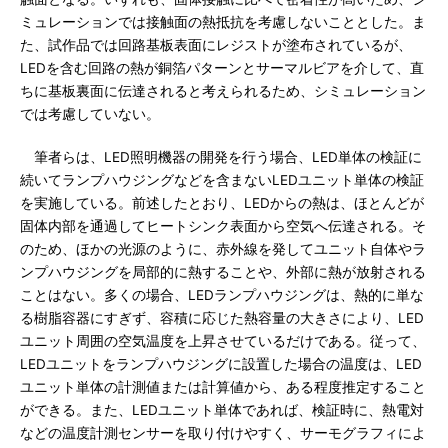
ミュレーションでは接触面の熱抵抗を考慮しないこととした。ま
た、試作品では回路基板表面にレジストが塗布されているが、
LEDを含む回路の熱が銅箔パターンとサーマルビアを介して、直
ちに基板裏面に伝達されると考えられるため、シミュレーション
では考慮していない。
筆者らは、LED照明機器の開発を行う場合、LED単体の検証に
続いてランプハウジングなどを含まないLEDユニット単体の検証
を実施している。前述したとおり、LEDからの熱は、ほとんどが
固体内部を通過してヒートシンク表面から空気へ伝達される。そ
のため、ほかの光源のように、赤外線を発してユニット自体やラ
ンプハウジングを局部的に熱することや、外部に熱が放射される
ことはない。多くの場合、LEDランプハウジングは、熱的に単な
る樹脂容器にすぎず、容積に応じた熱容量の大きさにより、LED
ユニット周囲の空気温度を上昇させているだけである。従って、
LEDユニットをランプハウジングに設置した場合の温度は、LED
ユニット単体の計測値または計算値から、ある程度推定すること
ができる。また、LEDユニット単体であれば、検証時に、熱電対
などの温度計測センサーを取り付けやすく、サーモグラフィによ