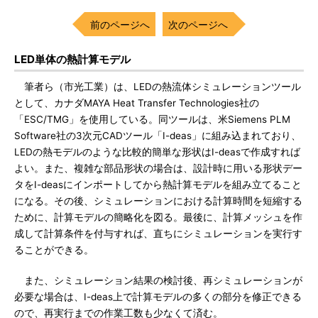
前のページへ
次のページへ
LED単体の熱計算モデル
筆者ら（市光工業）は、LEDの熱流体シミュレーションツール
として、カナダMAYA Heat Transfer Technologies社の
「ESC/TMG」を使用している。同ツールは、米Siemens PLM
Software社の3次元CADツール「I-deas」に組み込まれており、
LEDの熱モデルのような比較的簡単な形状はI-deasで作成すれば
よい。また、複雑な部品形状の場合は、設計時に用いる形状デー
タをI-deasにインポートしてから熱計算モデルを組み立てること
になる。その後、シミュレーションにおける計算時間を短縮する
ために、計算モデルの簡略化を図る。最後に、計算メッシュを作
成して計算条件を付与すれば、直ちにシミュレーションを実行す
ることができる。
また、シミュレーション結果の検討後、再シミュレーションが
必要な場合は、I-deas上で計算モデルの多くの部分を修正できる
ので、再実行までの作業工数も少なくて済む。