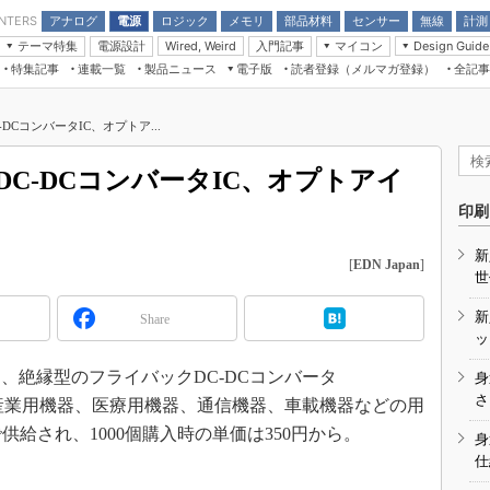
アナログ
電源
ロジック
メモリ
部品材料
センサー
無線
計測
ENTERS
テーマ特集
電源設計
入門記事
マイコン
Wired, Weird
Design Guide
アナログ機能回路
受動部品
特集記事
連載一覧
製品ニュース
電子版
読者登録（メルマガ登録）
全記事
計測機器
Microchip情報
モーター入門
マイコン講座
CEATEC
パワー関連と電源
機構部品
場から
EDN Japan×EE Times Japan統合電
EdgeTech＋
タイミングデバイス
オンデマンドセミナー
Q&Aで学ぶマイコン講座
子版
ディスプレイとドラ
DCコンバータIC、オプトア...
録
TECHNO-FRONTIER
マイコン入門!! 必携用語集
電子ブックレット
計測とテスト
“徹底”活
組込み/エッジコンピューティング展
C-DCコンバータIC、オプトアイ
信号源とパルス信号
人とくるま展
印刷
/DCコン
Wired, Weird
AUTOMOTIVE WORLD
新
講座
[
EDN Japan
]
世
新
Share
ッ
010年7月、絶縁型のフライバックDC-DCコンバータ
身
座
さ
た。産業用機器、医療用機器、通信機器、車載機器などの用
基礎知識
で供給され、1000個購入時の単価は350円から。
身
仕
DCとノイ