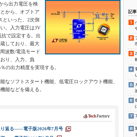
号から出力電圧を検
駆動入門講
ことから、オプトア
記事
スといった、2次側
い。入力電圧は3V
活用設計」
抵抗で設定する。出
内蔵しており、最大
G
周波数/電流モード
価試験はど
ており、入力、負
5％の出力精度を実現する。
Thread
能なソフトスタート機能、低電圧ロックアウト機能、
Z-Wave
限機能などを備える。
り返る――電子版2026年7月号