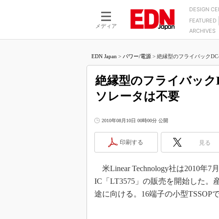
DESIGN C
FEATURED
モーター
LSI
メディア
ARCHIVES
電源設計
マイコン
プロセスエンジニアの現
カーボンニュートラルへの挑戦
FPGA
EDN Japan
>
パワー/電源
>
絶縁型のフライバックDC-
マイクロプロセッサ懐古
IoT×製造業
中堅技術者に贈る電子部品
絶縁型のフライバックD
つながるクルマ
用講座
ソレータは不要
エレクトロニクス入門
たった2つの式で始めるDC
バーターの設計
5G（EE Times Japan）
DC-DCコンバーター活用
2010年08月10日 00時00分 公開
医療エレ（EE Times Japan）
Wired, Weird
製品解剖（EE Times Japan）
印刷する
見る
マイコン講座
Q&Aで学ぶマイコン講座
米Linear Technology社は2
高速シリアル伝送技術講
IC「LT3575」の販売を開始し
記録計／データロガーの
途に向ける。16端子の小型TSSOP
アナログ設計のきほん／A
ズ編