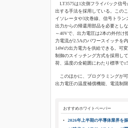
LT3575は1次側フライバック信
めざせ高効率！ モーター
出する手法を採用している。この
座
イソレータや3次巻線、信号トラン
Bluetooth mesh入門
出力からの帰還用部品を必要としな
「SPICEの仕組みとその
～40Vで、出力電圧は2本の外付け
最新記事一覧
力電流が2.5Aのパワースイッチを
計測器メーカーから見た5
14Wの出力電力を供給できる。可変
USB Type-Cの登場で評
う変わる？
制御のスイッチング方式を採用し
荷、温度の全範囲にわたり標準で±
IoT時代の無線規格を知る【
編】
このほかに、プログラミングが可
IoT時代の無線規格を知る【
編】
出力電圧の温度補償機能、電流制
おすすめホワイトペーパー
2026年上半期の半導体業界を振