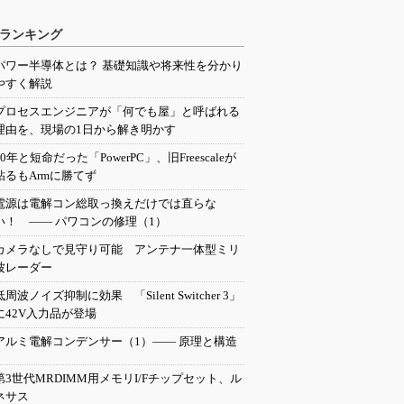
ランキング
パワー半導体とは？ 基礎知識や将来性を分かり
やすく解説
プロセスエンジニアが「何でも屋」と呼ばれる
理由を、現場の1日から解き明かす
20年と短命だった「PowerPC」、旧Freescaleが
粘るもArmに勝てず
電源は電解コン総取っ換えだけでは直らな
い！ ―― パワコンの修理（1）
カメラなしで見守り可能 アンテナ一体型ミリ
波レーダー
低周波ノイズ抑制に効果 「Silent Switcher 3」
に42V入力品が登場
アルミ電解コンデンサー（1）―― 原理と構造
第3世代MRDIMM用メモリI/Fチップセット、ル
ネサス