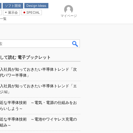
ソフト開発
Design Ideas
展示会
SPECIAL
マイページ
一覧
「電源技術」
イバ
して読む 電子ブックレット
入社員が知っておきたい半導体トレンド「次
代パワー半導体」
入社員が知っておきたい半導体トレンド「エ
ジAI」
近な半導体技術 ～電気・電源の仕組みをお
らいしよう～
近な半導体技術 ～電池やワイヤレス充電の
組み～