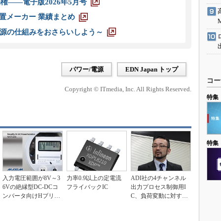
権――電子版2026年5月号
装置メーカー 業績まとめ
源の仕組みをおさらいしよう～
パワー/電源
EDN Japan トップ
コー
Copyright © ITmedia, Inc. All Rights Reserved.
特集
特集
入力電圧範囲が8V～3
力率0.9以上の定電流
ADI社の4チャンネル
6Vの絶縁型DC-DCコ
フライバックIC
出力プロセス制御用I
ンバータ向けHブリッ
C、負荷変動に対する
ジドライバIC
動的制御で消費電力...