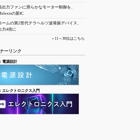
高出力ファンに滑らかなモーター制御を、
Melexisの新IC
ロームの第2世代テラヘルツ波発振デバイス、
出力4倍に
»
11～30位はこちら
ナーリンク
：電源設計
：エレクトロニクス入門