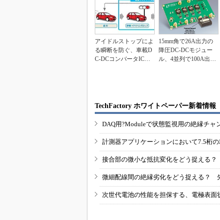
アイドルストップによ
15mm角で26A出力の
る瞬断を防ぐ、車載D
降圧DC-DCモジュー
C-DCコンバータICの
ル、4並列で100A出力
役割とは
も可能
TechFactory ホワイトペーパー新着情報
DAQ用?Moduleで状態監視用の絶縁
計測器アプリケーションにおいて7.5桁
接合部の微小な抵抗変化をどう捉える？
微細配線間の絶縁劣化をどう捉える？ 
次世代電池の性能を担保する、電極表面