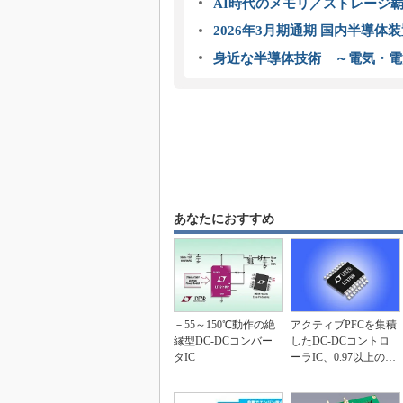
AI時代のメモリ／ストレージ覇
2026年3月期通期 国内半導体
身近な半導体技術 ～電気・電
あなたにおすすめ
－55～150℃動作の絶
アクティブPFCを集積
縁型DC-DCコンバー
したDC-DCコントロ
タIC
ーラIC、0.97以上の力
率を達成可...