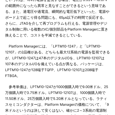
の範囲外になったら異常と見なすことができるという意味であ
る。また、過電圧や過電流、瞬間的な電圧低下といった、電源や
ボード上で起こり得る問題にも、65μs以下の時間で反応する。
さらに、JTAGを介して再プログラムも行える。電源管理やデジ
タル制御に用いる複数のIC/個別部品をPlatform Managerに置き
換えることで、コストを半減できるとしている。
Platform Managerには、「LPTM10-1247」と「LPTM10-
12107」の2品種がある。どちらも最大12系統の電源を監視できる
が、LPTM10-1247は47本のデジタルI/Oを、LPTM10-12107は
107本のデジタルI/Oを備えている点が異なる。パッケージは、
LPTM10-1247が128端子TQFP、LPTM10-12107は208端子
FTBGA。
参考単価は、LPTM10-1247が1000個購入時で9.00米ドル、25
万個購入時で3.75米ドル。LPTM10-12107は、1000個購入時で
11.50米ドル、25万個購入時で5.20米ドルとなっている。ラティ
スセミコンダクターは、Platform Managerの価格について、「9
米ドルというのは決して安くはない。確かに2～3系統の電源制