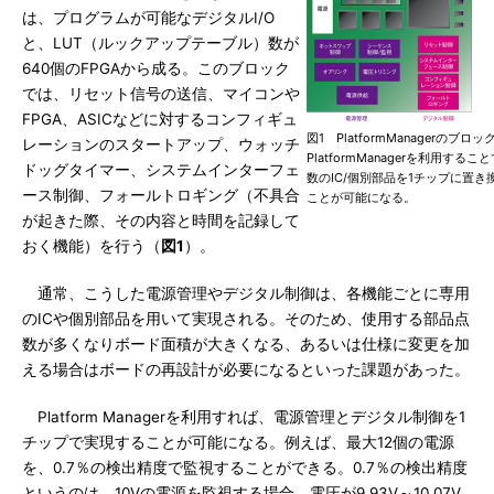
は、プログラムが可能なデジタルI/O
と、LUT（ルックアップテーブル）数が
640個のFPGAから成る。このブロック
では、リセット信号の送信、マイコンや
FPGA、ASICなどに対するコンフィギュ
図1 PlatformManagerのブロ
レーションのスタートアップ、ウォッチ
PlatformManagerを利用するこ
ドッグタイマー、システムインターフェ
数のIC/個別部品を1チップに置き
ース制御、フォールトロギング（不具合
ことが可能になる。
が起きた際、その内容と時間を記録して
おく機能）を行う（
図1
）。
通常、こうした電源管理やデジタル制御は、各機能ごとに専用
のICや個別部品を用いて実現される。そのため、使用する部品点
数が多くなりボード面積が大きくなる、あるいは仕様に変更を加
える場合はボードの再設計が必要になるといった課題があった。
Platform Managerを利用すれば、電源管理とデジタル制御を1
チップで実現することが可能になる。例えば、最大12個の電源
を、0.7％の検出精度で監視することができる。0.7％の検出精度
というのは、10Vの電源を監視する場合、電圧が9.93V～10.07V