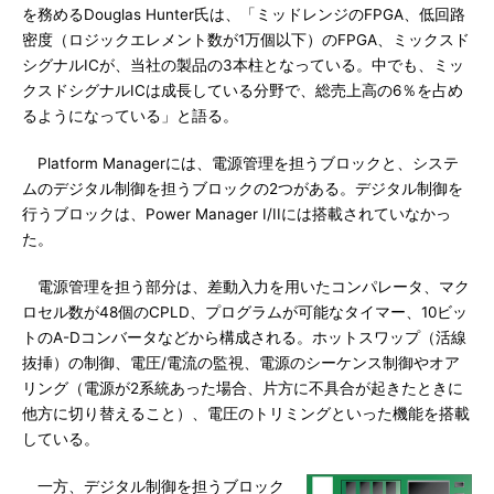
を務めるDouglas Hunter氏は、「ミッドレンジのFPGA、低回路
密度（ロジックエレメント数が1万個以下）のFPGA、ミックスド
シグナルICが、当社の製品の3本柱となっている。中でも、ミッ
クスドシグナルICは成長している分野で、総売上高の6％を占め
るようになっている」と語る。
Platform Managerには、電源管理を担うブロックと、システ
ムのデジタル制御を担うブロックの2つがある。デジタル制御を
行うブロックは、Power Manager I/IIには搭載されていなかっ
た。
電源管理を担う部分は、差動入力を用いたコンパレータ、マク
ロセル数が48個のCPLD、プログラムが可能なタイマー、10ビッ
トのA-Dコンバータなどから構成される。ホットスワップ（活線
抜挿）の制御、電圧/電流の監視、電源のシーケンス制御やオア
リング（電源が2系統あった場合、片方に不具合が起きたときに
他方に切り替えること）、電圧のトリミングといった機能を搭載
している。
一方、デジタル制御を担うブロック