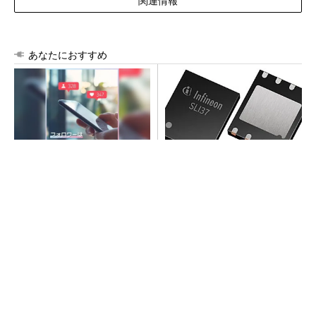
関連情報
あなたにおすすめ
SNSアカウントを着実に成
次世代車載向けセキュリティ
長。実はみんなココ使ってま
コントローラー
す。
PR(Dreaw合同会社)
プロセスエンジニアが「何でも屋」と呼ばれる
理由を、現場の1日から解き明かす
SNSアカウントを着実に成長。実はみんなココ