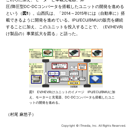
圧/降圧型DC-DCコンバータを搭載したユニットの開発を進める
という（
図1
）。山西氏は、「2014～2015年には（自動車に）搭
載できるように開発を進めている。IPU/ECU/BMUの販売を継続
することに加え、このユニットを投入することで、（EV/HEV向
け製品の）事業拡大を図る」と語った。
図1 EV/HEV向けユニットのイメージ IPU/ECU/BMUに加
え、モーターと充電器、DC-DCコンバータも搭載したユニ
ットの開発を進める。
（村尾 麻悠子）
Copyright © ITmedia, Inc. All Rights Reserved.