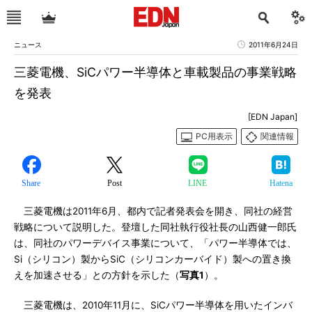
ニュース
2011年6月24日
三菱電機、SiCパワー半導体と車載製品の事業戦略
を発表
[EDN Japan]
PC用表示
関連情報
Share
Post
LINE
Hatena
三菱電機は2011年6月、都内で記者発表会を開き、同社の経営
戦略について説明した。登壇した同社執行役社長の山西健一郎氏
は、同社のパワーデバイス事業について、「パワー半導体では、
Si（シリコン）製からSiC（シリコンカーバイド）製への置き換
えを加速させる」との方針を示した（
写真1
）。
三菱電機は、2010年11月に、SiCパワー半導体を用いたインバ