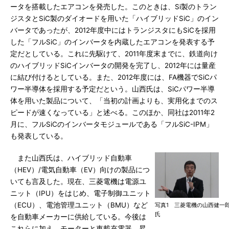
ータを搭載したエアコンを発売した。このときは、Si製のトラン
ジスタとSiC製のダイオードを用いた「ハイブリッドSiC」のイン
バータであったが、2012年度中にはトランジスタにもSiCを採用
した「フルSiC」のインバータを内蔵したエアコンを発表する予
定だとしている。これに先駆けて、2011年度末までに、鉄道向け
のハイブリッドSiCインバータの開発を完了し、2012年には量産
に結び付けるとしている。また、2012年度には、FA機器でSiCパ
ワー半導体を採用する予定だという。山西氏は、SiCパワー半導
体を用いた製品について、「当初の計画よりも、実用化までのス
ピードが速くなっている」と述べる。このほか、同社は2011年2
月に、フルSiCのインバータモジュールである「フルSiC-IPM」
も発表している。
また山西氏は、ハイブリッド自動車
（HEV）/電気自動車（EV）向けの製品につ
いても言及した。現在、三菱電機は電源ユ
ニット（IPU）をはじめ、電子制御ユニット
（ECU）、電池管理ユニット（BMU）など
写真1 三菱電機の山西健一
氏
を自動車メーカーに供給している。今後は
これらに加え、モーターと車載充電器、昇