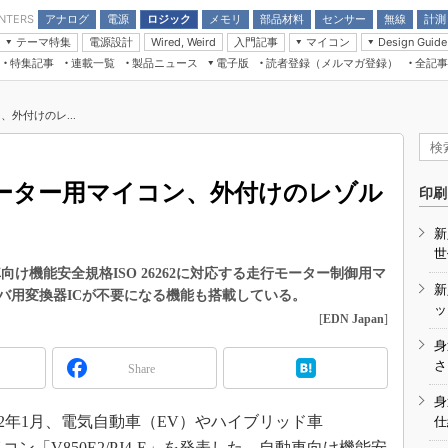
アナログ
電源
ロジック
メモリ
部品材料
センサー
無線
計測
ENTERS
テーマ特集
電源設計
入門記事
マイコン
Wired, Weird
Design Guide
アナログ機能回路
受動部品
特集記事
連載一覧
製品ニュース
電子版
読者登録（メルマガ登録）
全記事
計測機器
Microchip情報
モーター入門
マイコン講座
CEATEC
パワー関連と電源
機構部品
場から
EDN Japan×EE Times Japan統合電
EdgeTech＋
タイミングデバイス
オンデマンドセミナー
Q&Aで学ぶマイコン講座
子版
ディスプレイとドラ
外付けのレ...
録
TECHNO-FRONTIER
マイコン入門!! 必携用語集
電子ブックレット
計測とテスト
“徹底”活
組込み/エッジコンピューティング展
信号源とパルス信号
ーター用マイコン、外付けのレゾル
人とくるま展
印刷
/DCコン
Wired, Weird
AUTOMOTIVE WORLD
新
講座
世
動車向け機能安全規格ISO 26262に対応する走行モーター制御用マ
新
バ用変換器ICが不要になる機能も搭載している。
ッ
[
EDN Japan
]
身
座
さ
Share
基礎知識
身
2年1月、電気自動車（EV）やハイブリッド車
仕
DCとノイ
ン「V850E2/PJ4-E」を発表した。自動車向け機能安