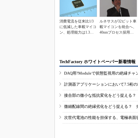
消費電流を従来比1/3
ルネサスが32ビット車
に低減した車載マイコ
載マイコンを統合へ、
ン、処理能力は1.3倍
40nmプロセス採用の
に
「RH850」を...
TechFactory ホワイトペーパー新着情報
DAQ用?Moduleで状態監視用の絶縁
計測器アプリケーションにおいて7.5桁
接合部の微小な抵抗変化をどう捉える？
微細配線間の絶縁劣化をどう捉える？ 
次世代電池の性能を担保する、電極表面