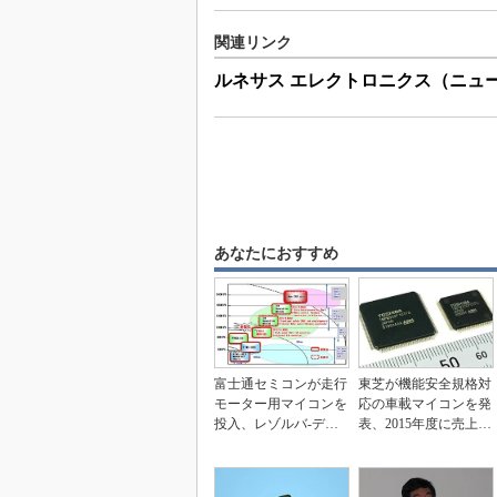
関連リンク
ルネサス エレクトロニクス（ニュ
あなたにおすすめ
富士通セミコンが走行
東芝が機能安全規格対
モーター用マイコンを
応の車載マイコンを発
投入、レゾルバ‐デジ
表、2015年度に売上高
タル変換回路を内蔵
100億円の達成...