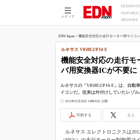
DESIGN C
FEATURED
モーター
LSI
メディア
ARCHIVES
電源設計
マイコン
プロセスエンジニアの現
カーボンニュートラルへの挑戦
FPGA
EDN Japan
>
機能安全対応の走行モーター用マイコン、
マイクロプロセッサ懐古
IoT×製造業
中堅技術者に贈る電子部品
ルネサス V850E2/PJ4-E
つながるクルマ
用講座
機能安全対応の走行モ
エレクトロニクス入門
たった2つの式で始めるDC
バーターの設計
バ用変換器ICが不要に
5G（EE Times Japan）
DC-DCコンバーター活用
医療エレ（EE Times Japan）
Wired, Weird
ルネサスの「V850E2/PJ4-E」は、自
製品解剖（EE Times Japan）
イコンだ。従来は外付けしていたレゾル
マイコン講座
2012年01月20日 14時45分 公開
Q&Aで学ぶマイコン講座
高速シリアル伝送技術講
印刷する
見る
記録計／データロガーの
ルネサス エレクトロニクスは201
アナログ設計のきほん／A
ズ編
（HEV）の走行モーター制御用マイコ