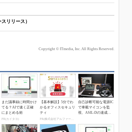
ースリリース）
Copyright © ITmedia, Inc. All Rights Reserved.
まだ議事録に時間かけ
【基本解説】5分でわ
自己診断可能な電源IC
てる？AIで速く正確
かるオフィスセキュリ
で車載マイコンを監
にまとめる術
ティ
視、ASIL-Dの達成が
容易に
PR(カイタヨ)
PR(株式会社アルファーテクノ)