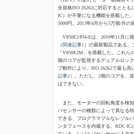
めざせ高効率！ モーター
全規格ISO 26262に対応すると
座
IC）が不要になる機能を搭載した
Bluetooth mesh入門
5000円。2013年4月から5万個/
「SPICEの仕組みとその
最新記事一覧
V850E2/PJ4-Eは、2010年1
計測器メーカーから見た5
（
関連記事1
）の最新製品である。プ
「V850E2M」を搭載した。これ
USB Type-Cの登場で評
う変わる？
個のコアが監視するデュアルロッ
IoT時代の無線規格を知る【
プ動作により、ISO 26262で最も
編】
記事2
）。ただし、2個のコアを、
IoT時代の無線規格を知る【
はできない。
編】
また、モーターの回転角度を検知
バセンサーの種類によって異なる
できる、プログラマブルなレゾル
ンタフェースを内蔵する。RDC I
ている、レゾルバセンサーに入力