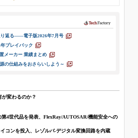
り返る――電子版2026年7月号
025年プレイバック
装置メーカー 業績まとめ
源の仕組みをおさらいしよう～
何が変わるのか？
4世代品を発表、FlexRay/AUTOSAR/機能安全への
イコンを投入、レゾルバ‐デジタル変換回路を内蔵