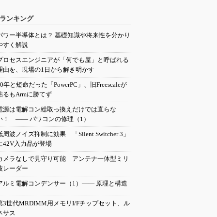
ランキング
パワー半導体とは？ 基礎知識や将来性を分かり
やすく解説
プロセスエンジニアが「何でも屋」と呼ばれる
理由を、現場の1日から解き明かす
20年と短命だった「PowerPC」、旧Freescaleが
粘るもArmに勝てず
電源は電解コン総取っ換えだけでは直らな
い！ ―― パワコンの修理（1）
低周波ノイズ抑制に効果 「Silent Switcher 3」
に42V入力品が登場
カメラなしで見守り可能 アンテナ一体型ミリ
波レーダー
アルミ電解コンデンサー（1）―― 原理と構造
第3世代MRDIMM用メモリI/Fチップセット、ル
ネサス