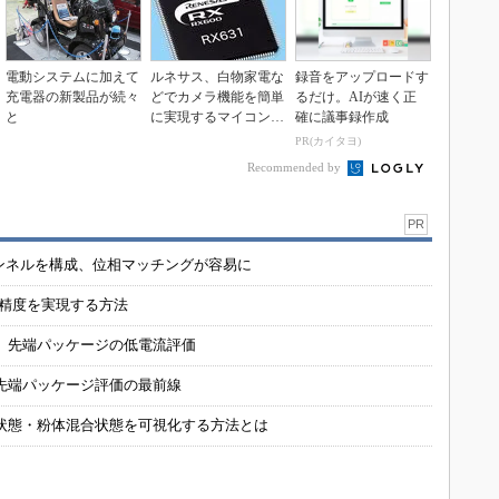
電動システムに加えて
ルネサス、白物家電な
録音をアップロードす
充電器の新製品が続々
どでカメラ機能を簡単
るだけ。AIが速く正
と
に実現するマイコンを
確に議事録作成
発表
PR(カイタヨ)
Recommended by
PR
チャンネルを構成、位相マッチングが容易に
の精度を実現する方法
 先端パッケージの低電流評価
先端パッケージ評価の最前線
状態・粉体混合状態を可視化する方法とは