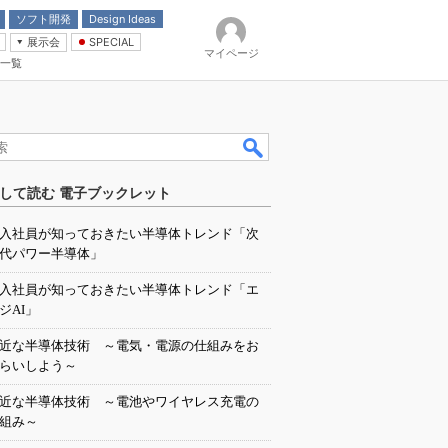
ソフト開発
Design Ideas
展示会
SPECIAL
マイページ
一覧
「電源技術」
イバ
して読む 電子ブックレット
入社員が知っておきたい半導体トレンド「次
代パワー半導体」
入社員が知っておきたい半導体トレンド「エ
ジAI」
近な半導体技術 ～電気・電源の仕組みをお
らいしよう～
近な半導体技術 ～電池やワイヤレス充電の
組み～