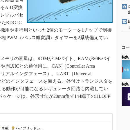
るA-D変換
、レゾルバセ
RDC IC
機用や走行用といった2個のモーターを1チップで制御
3相PWM（パルス幅変調）タイマーを2系統備えてい
コー
特集
モリの容量は、ROMが1Mバイト、RAMが80Kバイ
Cとの通信用に、CAN（Controller Area
リアルインタフェース）、UART（Universal
ransmitter）などのインタフェースを備える。外付けトランジスタを
特集
よる動作が可能になるレギュレータ回路も内蔵してい
パッケージは、外形寸法が20mm角で144端子のHLQFP
車載
|
ハイブリッドカー