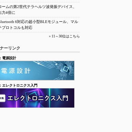
ロームの第2世代テラヘルツ波発振デバイス、
出力4倍に
Bluetooth 6対応の超小型BLEモジュール、マル
チプロトコルも対応
»
11～30位はこちら
ナーリンク
：電源設計
：エレクトロニクス入門