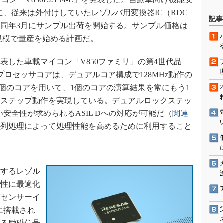
駆動入門講
ともに、従来は外付けしていたレゾルバ用変換器IC（RDC
記事
。同年3月にサンプル出荷を開始する。サンプル価格は
月の規模で量産を始める計画だ。
活用設計」
1月に発表した車載マイコン「V850ファミリ」の第4世代品
G
ロセッサコアは、デュアルコア構成で128MHz動作の
ら2個のコアを用いて、1個のコアの演算結果を常にもう1
価試験はど
クステップ動作を実現している。デュアルロックステッ
Thread
高い安全性が求められるASIL Dへの対応が可能だ（
関連
並列処理によって処理性能を高めるために利用すること
Z-Wave
するレゾル
特性に最適化
バセンサーイ
Cに搭載され
する励磁信号