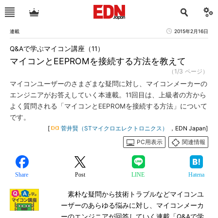
連載
2015年2月16日
Q&Aで学ぶマイコン講座（11）
マイコンとEEPROMを接続する方法を教えて
（1/3 ページ）
マイコンユーザーのさまざまな疑問に対し、マイコンメーカーの
エンジニアがお答えしていく本連載。11回目は、上級者の方から
よく質問される「マイコンとEEPROMを接続する方法」について
です。
[
菅井賢（STマイクロエレクトロニクス）
，EDN Japan]
PC用表示
関連情報
Share
Post
LINE
Hatena
素朴な疑問から技術トラブルなどマイコンユ
ーザーのあらゆる悩みに対し、マイコンメーカ
ーのエンジニアが回答していく連載「Q&Aで学