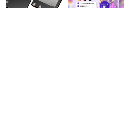
次世代車載向けセキュリティ
SNSアカウントを着実に成
コントローラー
長。実はみんなココ使ってま
す。
PR(Dreaw合同会社)
SNSアカウントを着実に成長。実はみんなココ
使ってます。
PR(Dreaw合同会社)
プロセスエンジニアが「何でも屋」と呼ばれる
理由を、現場の1日から解き明かす
ジャンク品の中華製オシロスコープを修理する
（1）