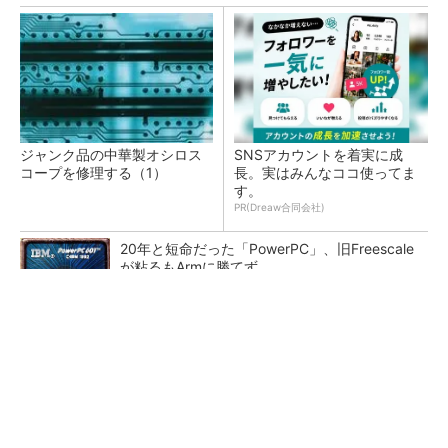
ジャンク品の中華製オシロス
SNSアカウントを着実に成
コープを修理する（1）
長。実はみんなココ使ってま
す。
PR(Dreaw合同会社)
20年と短命だった「PowerPC」、旧Freescale
が粘るもArmに勝てず
カメラなしで見守り可能 アンテナ一体型ミリ
波レーダー