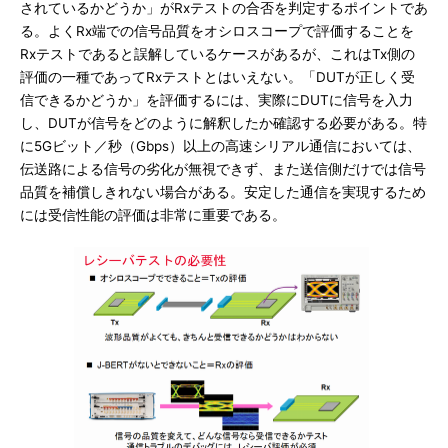
されているかどうか」がRxテストの合否を判定するポイントであ
る。よくRx端での信号品質をオシロスコープで評価することを
Rxテストであると誤解しているケースがあるが、これはTx側の
評価の一種であってRxテストとはいえない。「DUTが正しく受
信できるかどうか」を評価するには、実際にDUTに信号を入力
し、DUTが信号をどのように解釈したか確認する必要がある。特
に5Gビット／秒（Gbps）以上の高速シリアル通信においては、
伝送路による信号の劣化が無視できず、また送信側だけでは信号
品質を補償しきれない場合がある。安定した通信を実現するため
には受信性能の評価は非常に重要である。