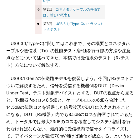
の肝
⇒
第2回
コネクタ／ケーブルの評価で
は、新しい概念も
⇒
第3回
USB 3.1／Type-Cのトランスミ
ッタテスト
USB 3.1/Type-Cに関してはこれまで、その概要とコネクタ/ケ
ーブルや送信系（Tx）の性能テスト/評価を行う際の方法や注意
点などについて述べてきた。本稿では受信系のテスト（Rxテス
ト）方法について解説する。
USB3.1 Gen2の伝送路モデルを復習しよう。今回はRxテストに
ついて解説するため、信号を受信する機器側をDUT（Device
Under Test、テスト対象デバイス）とする。DUTの視点から見る
と、Tx機器内のロス8.5dBと、ケーブルロスの6dBを合計した
14.5dBの伝送ロスを通過した信号波形がDUTに入力されること
になる。DUT（Rx機器）内でも8.5dBのロスが許容されているた
め、トータルでは最大23dBのロスを考慮してシステム設計を行
わなければならない。最終的に受信機内で信号をイコライズし
て、アイパターンが最低70mV開けば通信が成立する、というの