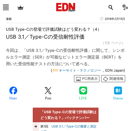
連載
2016年2月15日
USB Type-Cの登場で評価試験はどう変わる？（4）
USB 3.1／Type-Cの受信耐性評価
（1/5 ページ）
今回は、「USB 3.1／Type-Cの受信耐性評価」に関して、シンボ
ルエラー測定（SER）が可能なビットエラー測定器（BERT）を
用いた受信性能テストの方法について述べる。
[
キーサイト・テクノロジー
，EDN Japan]
PC用表示
関連情報
Share
Post
LINE
Hatena
「USB Type-Cの登場で評価試験は
どう変わる？」バックナンバー
⇒
第1回
USB 3.1／Type-Cの概要と測定