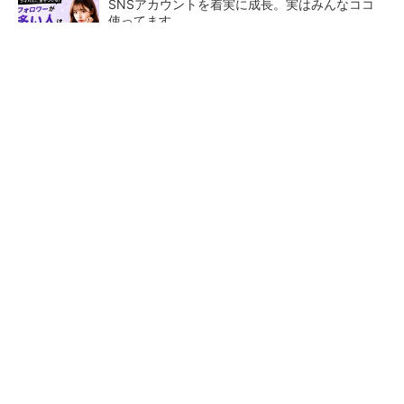
SNSアカウントを着実に成長。実はみんなココ
使ってます。
PR(Dreaw合同会社)
Infineon、宇宙向けに耐放射線GaNゲートドラ
イバー
ジャンク品の中華製オシロスコープを修理する
（1）
低周波ノイズ抑制に効果 「S
「半導体プロセスエンジニ