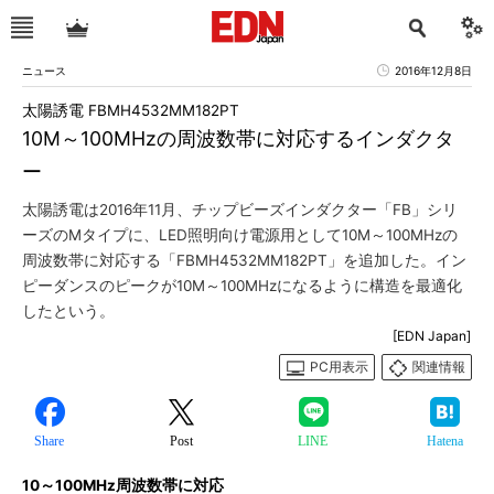
ニュース
2016年12月8日
太陽誘電 FBMH4532MM182PT
10M～100MHzの周波数帯に対応するインダクタ
ー
太陽誘電は2016年11月、チップビーズインダクター「FB」シリ
ーズのMタイプに、LED照明向け電源用として10M～100MHzの
周波数帯に対応する「FBMH4532MM182PT」を追加した。イン
ピーダンスのピークが10M～100MHzになるように構造を最適化
したという。
[EDN Japan]
PC用表示
関連情報
Share
Post
LINE
Hatena
10～100MHz周波数帯に対応