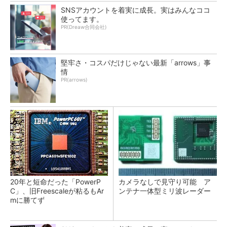
SNSアカウントを着実に成長。実はみんなココ
使ってます。
PR(Dreaw合同会社)
堅牢さ・コスパだけじゃない最新「arrows」事
情
PR(arrows)
20年と短命だった「PowerP
カメラなしで見守り可能 ア
C」、旧Freescaleが粘るもAr
ンテナ一体型ミリ波レーダー
mに勝てず