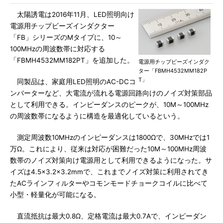
太陽誘電は2016年11月、LED照明向け
電源用チップビーズインダクター
「FB」シリーズのMタイプに、10～
100MHzの周波数帯に対応する
「FBMH4532MM182PT」を追加した。
電源用チップビーズインダク
ター「FBMH4532MM182P
T」
同製品は、家庭用LED照明のAC-DCコ
ンバーターなど、大電流が流れる電源回路向けのノイズ対策部品
として利用できる。インピーダンスのピークが、10M～100MHz
の周波数帯になるように構造を最適化しているという。
測定周波数10MHzのインピーダンスは1800Ωで、30MHzでは1
万Ω。これにより、従来は対応が困難だった10M～100MHz周波
数帯のノイズ対策向け電源用として利用できるようになった。サ
イズは4.5×3.2×3.2mmで、これまでノイズ対策に利用されてき
たACラインフィルターやコモンモードチョークコイルに比べて
小型・軽量化が可能になる。
直流抵抗は最大0.8Ω、定格電流は最大0.7Aで、インピーダン