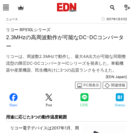
ニュース
2017年1月31日
リコー RP510Lシリーズ
2.3MHzの高周波動作が可能なDCｰDCコンバータ
ー
リコーは、周波数2.3MHzで動作し、最大4A出力が可能な同期整
流型の降圧DC-DCコンバーターICシリーズを発表した。車載機
器や産業機器、民生機向けに3つの品質ランクをそろえた。
[EDN Japan]
PC用表示
関連情報
Share
Post
LINE
Hatena
用途に応じた3つの動作温度範囲
リコー電子デバイスは2017年1月、周