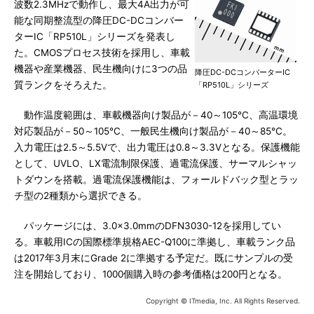
波数2.3MHzで動作し、最大4A出力が可
能な同期整流型の降圧DC-DCコンバー
ターIC「RP510L」シリーズを発表し
た。CMOSプロセス技術を採用し、車載
機器や産業機器、民生機向けに3つの品
降圧DC-DCコンバーターIC
質ランクをそろえた。
「RP510L」シリーズ
動作温度範囲は、車載機器向け製品が－40～105℃、高温環境
対応製品が－50～105℃、一般民生機向け製品が－40～85℃。
入力電圧は2.5～5.5Vで、出力電圧は0.8～3.3Vとなる。保護機能
として、UVLO、LX電流制限保護、過電流保護、サーマルシャッ
トダウンを搭載。過電流保護機能は、フォールドバック型とラッ
チ型の2種類から選択できる。
パッケージには、3.0×3.0mmのDFN3030-12を採用してい
る。車載用ICの国際標準規格AEC-Q100に準拠し、車載ランク品
は2017年3月末にGrade 2に準拠する予定だ。既にサンプルの受
注を開始しており、1000個購入時の参考価格は200円となる。
Copyright © ITmedia, Inc. All Rights Reserved.