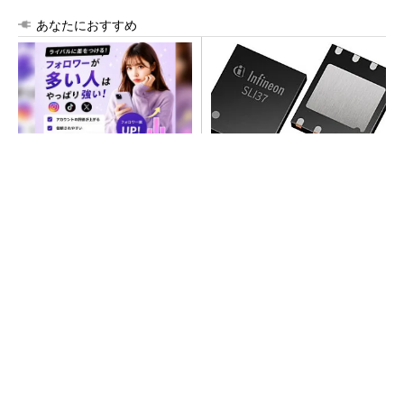
あなたにおすすめ
SNSアカウントを着実に成
次世代車載向けセキュリティ
長。実はみんなココ使ってま
コントローラー
す。
PR(Dreaw合同会社)
SNSアカウントを着実に成長。実はみんなココ
使ってます。
PR(Dreaw合同会社)
ジャンク品の中華製オシロスコープを修理する
（1）