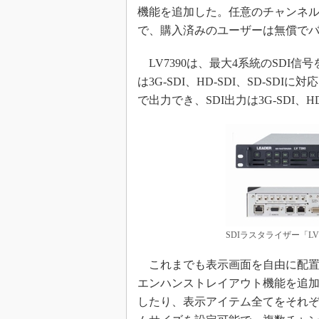
機能を追加した。任意のチャンネ
めざせ高効率！ モーター
座
で、購入済みのユーザーは無償で
Bluetooth mesh入門
LV7390は、最大4系統のSDI
「SPICEの仕組みとその
は3G-SDI、HD-SDI、SD-SDI
最新記事一覧
で出力でき、SDI出力は3G-SDI、
計測器メーカーから見た5
USB Type-Cの登場で評
う変わる？
IoT時代の無線規格を知る【
編】
IoT時代の無線規格を知る【
編】
SDIラスタライザー「LV7
これまでも表示画面を自由に配置
エンハンストレイアウト機能を追
したり、表示アイテム全てをそれ