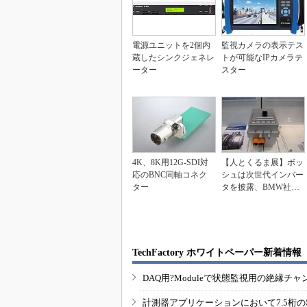
電源ユニットを2個内
監視カメラの表示テス
蔵したシンクジェネレ
トが可能なIPカメラテ
ーター
スター
4K、8K用12G-SDI対
【人とくるま展】ボッ
応のBNC同軸コネク
シュは次世代インバー
ター
タを披露、BMW社向
けのLiイオン電池パ...
TechFactory ホワイトペーパー新着情報
DAQ用?Moduleで状態監視用の絶縁
計測器アプリケーションにおいて7.5桁