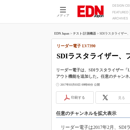
DESIGN C
FEATURED
モーター
LSI
メディア
ARCHIVES
電源設計
マイコン
プロセスエンジニアの現
カーボンニュートラルへの挑戦
FPGA
EDN Japan
>
テスト/計測機器
>
SDIラスタライザー
マイクロプロセッサ懐古
IoT×製造業
中堅技術者に贈る電子部品
リーダー電子 LV7390
つながるクルマ
用講座
SDIラスタライザー
エレクトロニクス入門
たった2つの式で始めるDC
バーターの設計
5G（EE Times Japan）
DC-DCコンバーター活用
リーダー電子は、SDIラスタライザー「
医療エレ（EE Times Japan）
アウト機能を追加した。任意のチャンネ
Wired, Weird
製品解剖（EE Times Japan）
2017年03月03日 09時00分 公開
マイコン講座
Q&Aで学ぶマイコン講座
印刷する
見る
高速シリアル伝送技術講
任意のチャンネルを拡大表示
記録計／データロガーの
アナログ設計のきほん／A
リーダー電子は2017年2月、SDI
ズ編