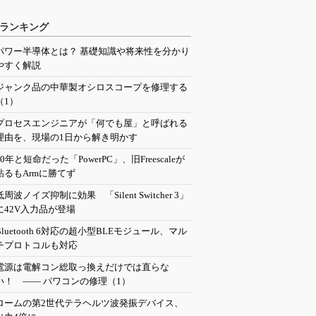
ランキング
パワー半導体とは？ 基礎知識や将来性を分かり
やすく解説
ジャンク品の中華製オシロスコープを修理する
（1）
プロセスエンジニアが「何でも屋」と呼ばれる
理由を、現場の1日から解き明かす
20年と短命だった「PowerPC」、旧Freescaleが
粘るもArmに勝てず
低周波ノイズ抑制に効果 「Silent Switcher 3」
に42V入力品が登場
Bluetooth 6対応の超小型BLEモジュール、マル
チプロトコルも対応
電源は電解コン総取っ換えだけでは直らな
い！ ―― パワコンの修理（1）
ロームの第2世代テラヘルツ波発振デバイス、