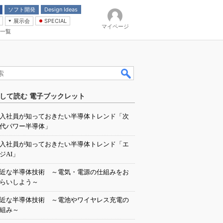
ソフト開発
Design Ideas
展示会
SPECIAL
マイページ
一覧
「電源技術」
イバ
して読む 電子ブックレット
入社員が知っておきたい半導体トレンド「次
代パワー半導体」
入社員が知っておきたい半導体トレンド「エ
ジAI」
近な半導体技術 ～電気・電源の仕組みをお
らいしよう～
近な半導体技術 ～電池やワイヤレス充電の
組み～