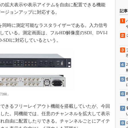
ルの拡大表示や表示アイテムを自由に配置できる機能
駆動入門講
記事
バージョンアップに対応する。
信号を同時に測定可能なラスタライザーである。入力信号
活用設計」
に対応している。測定画面は、フルHD解像度のSDI、DVI-I
HD-SDIに対応しているという。
G
価試験はど
Thread
Z-Wave
390」
できるフリーレイアウト機能を搭載していたが、今回
加した。同機能では、任意のチャンネルを拡大して表示
ぞれ自由に配置したりできる。チャンネルごとにアイテ