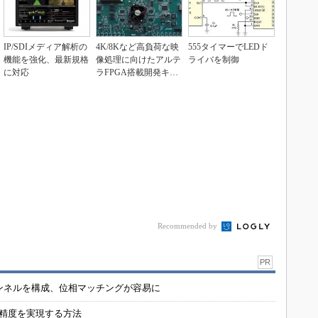
IP/SDIメディア解析の
4K/8Kなど高負荷な映
555タイマーでLEDド
機能を強化、最新規格
像処理に向けたアルテ
ライバを制御
に対応
ラFPGA搭載開発キッ
ト
Recommended by
PR
チャンネルを構成、位相マッチングが容易に
の精度を実現する方法