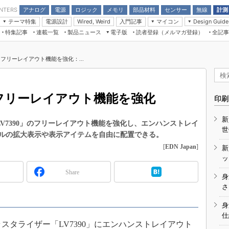
アナログ
電源
ロジック
メモリ
部品材料
センサー
無線
計測
ENTERS
テーマ特集
電源設計
入門記事
マイコン
Wired, Weird
Design Guide
アナログ機能回路
受動部品
特集記事
連載一覧
製品ニュース
電子版
読者登録（メルマガ登録）
全記事
計測機器
Microchip情報
モーター入門
マイコン講座
CEATEC
パワー関連と電源
機構部品
場から
EDN Japan×EE Times Japan統合電
EdgeTech＋
タイミングデバイス
オンデマンドセミナー
Q&Aで学ぶマイコン講座
子版
ディスプレイとドラ
、フリーレイアウト機能を強化：...
録
TECHNO-FRONTIER
マイコン入門!! 必携用語集
電子ブックレット
計測とテスト
“徹底”活
組込み/エッジコンピューティング展
信号源とパルス信号
、フリーレイアウト機能を強化
人とくるま展
印刷
/DCコン
Wired, Weird
AUTOMOTIVE WORLD
新
講座
LV7390」のフリーレイアウト機能を強化し、エンハンストレイ
世
ルの拡大表示や表示アイテムを自由に配置できる。
[
EDN Japan
]
新
ッ
Share
身
座
さ
基礎知識
身
仕
DCとノイ
ラスタライザー「LV7390」にエンハンストレイアウト