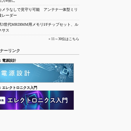
出力4倍に
カメラなしで見守り可能 アンテナ一体型ミリ
波レーダー
第3世代MRDIMM用メモリI/Fチップセット、ル
ネサス
»
11～30位はこちら
ナーリンク
：電源設計
：エレクトロニクス入門