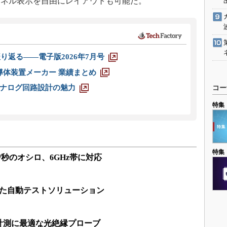
ンネル表示を自由にレイアウトも可能だ。
り返る――電子版2026年7月号
半導体装置メーカー 業績まとめ
ナログ回路設計の魅力
コー
特集
特集
/秒のオシロ、6GHz帯に対応
ーした自動テストソリューション
計測に最適な光絶縁プローブ