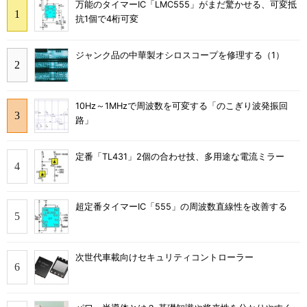
万能のタイマーIC「LMC555」がまだ驚かせる、可変抵
抗1個で4桁可変
ジャンク品の中華製オシロスコープを修理する（1）
10Hz～1MHzで周波数を可変する「のこぎり波発振回
路」
定番「TL431」2個の合わせ技、多用途な電流ミラー
超定番タイマーIC「555」の周波数直線性を改善する
次世代車載向けセキュリティコントローラー