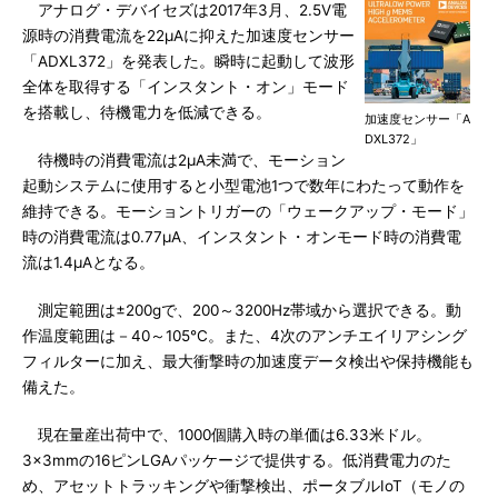
アナログ・デバイセズは2017年3月、2.5V電
源時の消費電流を22μAに抑えた加速度センサー
「ADXL372」を発表した。瞬時に起動して波形
全体を取得する「インスタント・オン」モード
を搭載し、待機電力を低減できる。
加速度センサー「A
DXL372」
待機時の消費電流は2μA未満で、モーション
起動システムに使用すると小型電池1つで数年にわたって動作を
維持できる。モーショントリガーの「ウェークアップ・モード」
時の消費電流は0.77μA、インスタント・オンモード時の消費電
流は1.4μAとなる。
測定範囲は±200gで、200～3200Hz帯域から選択できる。動
作温度範囲は－40～105℃。また、4次のアンチエイリアシング
フィルターに加え、最大衝撃時の加速度データ検出や保持機能も
備えた。
現在量産出荷中で、1000個購入時の単価は6.33米ドル。
3×3mmの16ピンLGAパッケージで提供する。低消費電力のた
め、アセットトラッキングや衝撃検出、ポータブルIoT（モノの