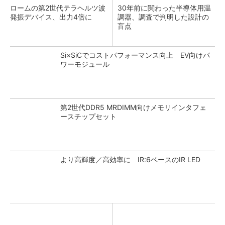
ロームの第2世代テラヘルツ波
30年前に関わった半導体用温
発振デバイス、出力4倍に
調器、調査で判明した設計の
盲点
Si×SiCでコストパフォーマンス向上 EV向けパ
ワーモジュール
第2世代DDR5 MRDIMM向けメモリインタフェ
ースチップセット
より高輝度／高効率に IR:6ベースのIR LED