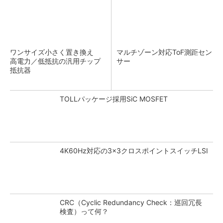
ワンサイズ小さく置き換え
マルチゾーン対応ToF測距セン
高電力／低抵抗の汎用チップ
サー
抵抗器
TOLLパッケージ採用SiC MOSFET
4K60Hz対応の3×3クロスポイントスイッチLSI
CRC（Cyclic Redundancy Check：巡回冗長
検査）って何？