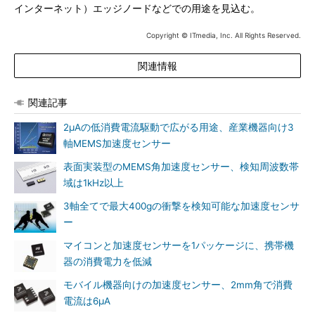
インターネット）エッジノードなどでの用途を見込む。
Copyright © ITmedia, Inc. All Rights Reserved.
関連情報
関連記事
2μAの低消費電流駆動で広がる用途、産業機器向け3
軸MEMS加速度センサー
表面実装型のMEMS角加速度センサー、検知周波数帯
域は1kHz以上
3軸全てで最大400gの衝撃を検知可能な加速度センサ
ー
マイコンと加速度センサーを1パッケージに、携帯機
器の消費電力を低減
モバイル機器向けの加速度センサー、2mm角で消費
電流は6μA