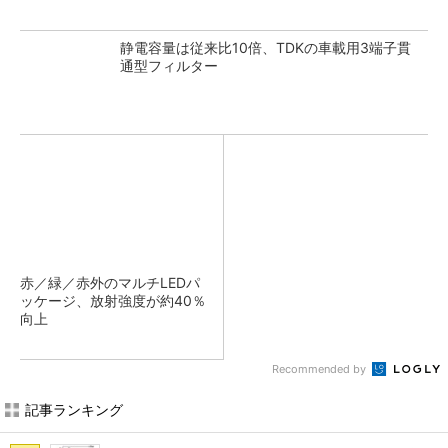
静電容量は従来比10倍、TDKの車載用3端子貫
通型フィルター
赤／緑／赤外のマルチLEDパ
ッケージ、放射強度が約40％
向上
Recommended by
記事ランキング