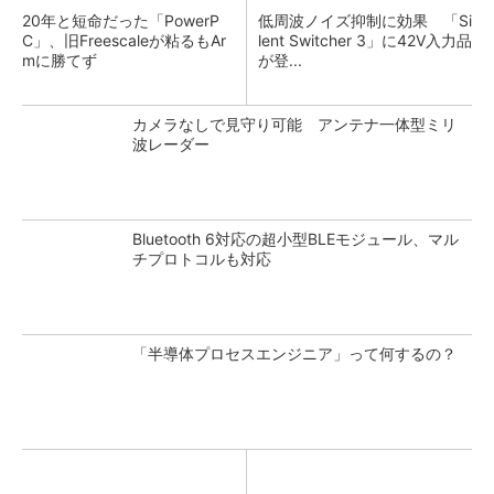
20年と短命だった「PowerP
低周波ノイズ抑制に効果 「Si
C」、旧Freescaleが粘るもAr
lent Switcher 3」に42V入力品
mに勝てず
が登...
カメラなしで見守り可能 アンテナ一体型ミリ
波レーダー
Bluetooth 6対応の超小型BLEモジュール、マル
チプロトコルも対応
「半導体プロセスエンジニア」って何するの？