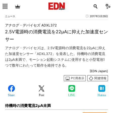
ニュース
2017年3月29日
アナログ・デバイセズ ADXL372
2.5V電源時の消費電流を22μAに抑えた加速度セン
サー
アナログ・デバイセズは、2.5V電源時の消費電流を22μAに抑え
た加速度センサー「ADXL372」を発表した。待機時の消費電流
は2μA未満で、モーション起動システムに使用すると小型電池1
つで数年にわたって動作を維持できる。
[EDN Japan]
PC用表示
関連情報
Share
Post
LINE
Hatena
待機時の消費電流2μA未満