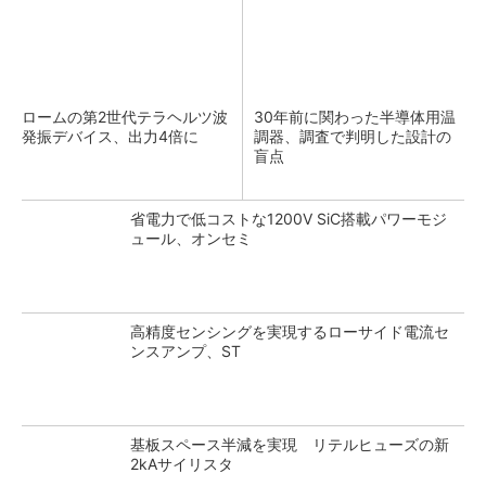
ロームの第2世代テラヘルツ波
30年前に関わった半導体用温
発振デバイス、出力4倍に
調器、調査で判明した設計の
盲点
省電力で低コストな1200V SiC搭載パワーモジ
ュール、オンセミ
高精度センシングを実現するローサイド電流セ
ンスアンプ、ST
基板スペース半減を実現 リテルヒューズの新
2kAサイリスタ