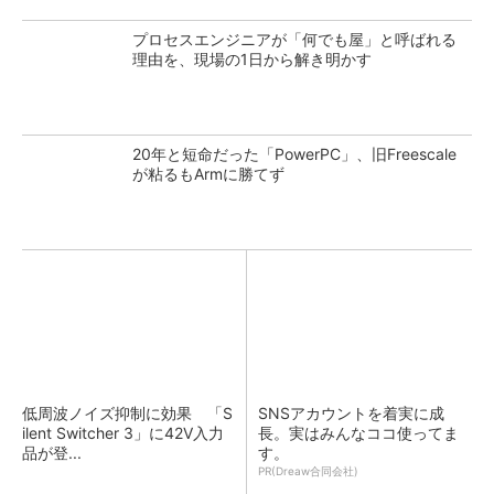
プロセスエンジニアが「何でも屋」と呼ばれる
理由を、現場の1日から解き明かす
20年と短命だった「PowerPC」、旧Freescale
が粘るもArmに勝てず
低周波ノイズ抑制に効果 「S
SNSアカウントを着実に成
ilent Switcher 3」に42V入力
長。実はみんなココ使ってま
品が登...
す。
PR(Dreaw合同会社)