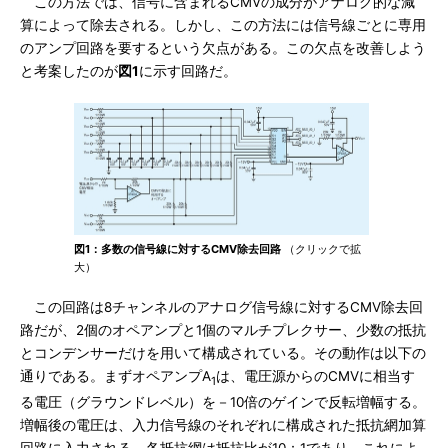
この方法では、信号に含まれるCMVの成分がアナログ的な減
算によって除去される。しかし、この方法には信号線ごとに専用
のアンプ回路を要するという欠点がある。この欠点を改善しよう
と考案したのが
図1
に示す回路だ。
図1：多数の信号線に対するCMV除去回路
（クリックで拡
大）
この回路は8チャンネルのアナログ信号線に対するCMV除去回
路だが、2個のオペアンプと1個のマルチプレクサー、少数の抵抗
とコンデンサーだけを用いて構成されている。その動作は以下の
通りである。まずオペアンプA
は、電圧源からのCMVに相当す
1
る電圧（グラウンドレベル）を－10倍のゲインで反転増幅する。
増幅後の電圧は、入力信号線のそれぞれに構成された抵抗網加算
回路に入力される。各抵抗網は抵抗比が10：1であり、これによ