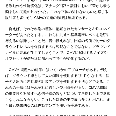
る誤動作や性能劣化は、アナログ回路の設計において昔から最も
悩ましい問題の1つだった。これを正体の知れないものと感じる
設計者も多いが、CMVの問題の原理は単純である。
例えば、それぞれ別の筐体に配置されたセンサーとA-Dコンバ
ーターがあったとする。これらに共通の基準電圧レベルを厳密に
与えるのは難しいことだ。言い換えれば、回路の各所で同一のグ
ラウンドレベルを保持するのは容易なことではない。グラウンド
レベルに差異が生じてしまうことで、CMVに起因するノイズや
オフセットが信号線に加わって特性が劣化するのだ。
CMVの問題への対策にはいくつかのアプローチがある。例え
ば、グラウンド線として太い銅線を使用する“力ずく”な手法、信
号の入出力に差動型の計装アンプを使用する手法などである。こ
れらの手法にはそれぞれに適した使用条件があり、CMVの問題
の重要性や対策すべき信号線の数などについて考慮した上で選択
しなければならない。こうした対策の中で最も多く利用され、ま
た最も効果的なのは差動アンプを用いる手法である。