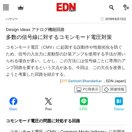
ハウツー
2018年8月13日
Design Ideas アナログ機能回路
多数の信号線に対するコモンモード電圧対策
コモンモード電圧（CMV）に起因する誤動作や性能劣化を防ぐ
ため、信号の入出力に差動型の計装アンプを使用する手法が用い
られる場合が多い。しかし、この方法には信号線ごとに専用のア
ンプ回路を要するという欠点がある。今回は、この欠点を改善し
ようと考案した回路を紹介する。
[
Santosh Bhandarkar
，EDN Japan]
PC用表示
関連情報
Share
Post
LINE
Hatena
コモンモード電圧の問題に対処する回路
コモンモード電圧（CMV：Common Mode Voltage）に起因す