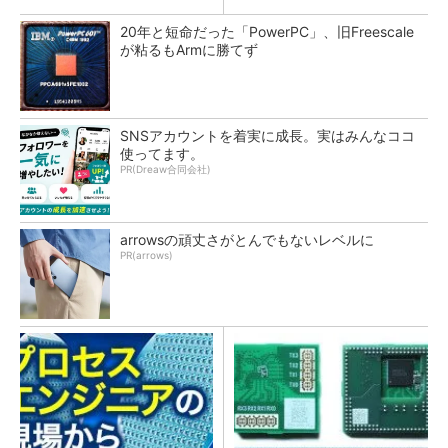
20年と短命だった「PowerPC」、旧Freescale
が粘るもArmに勝てず
SNSアカウントを着実に成長。実はみんなココ
使ってます。
PR(Dreaw合同会社)
arrowsの頑丈さがとんでもないレベルに
PR(arrows)