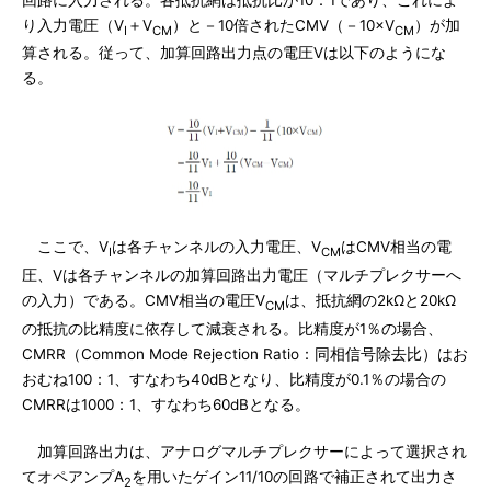
り入力電圧（V
＋V
）と－10倍されたCMV（－10×V
）が加
I
CM
CM
算される。従って、加算回路出力点の電圧Vは以下のようにな
る。
ここで、V
は各チャンネルの入力電圧、V
はCMV相当の電
I
CM
圧、Vは各チャンネルの加算回路出力電圧（マルチプレクサーへ
の入力）である。CMV相当の電圧V
は、抵抗網の2kΩと20kΩ
CM
の抵抗の比精度に依存して減衰される。比精度が1％の場合、
CMRR（Common Mode Rejection Ratio：同相信号除去比）はお
おむね100：1、すなわち40dBとなり、比精度が0.1％の場合の
CMRRは1000：1、すなわち60dBとなる。
加算回路出力は、アナログマルチプレクサーによって選択され
てオペアンプA
を用いたゲイン11/10の回路で補正されて出力さ
2