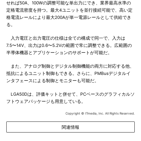
せれば50A、100Wの調整可能な単出力にでき、業界最高水準の
定格電流密度を持つ。最大4ユニットを並行接続可能で、高い定
格電流レールにより最大200Aが単一電源レールとして供給でき
る。
入力電圧と出力電圧の仕様は全ての構成で同一で、入力は
7.5〜14V、出力は0.6〜5.2Vの範囲で常に調整できる。広範囲の
半導体機器とアプリケーションのサポートが可能だ。
また、アナログ制御とデジタル制御機能の両方に対応する他、
抵抗によるユニット制御もできる。さらに、PMBusデジタルイ
ンタフェースによる制御とモニターも可能だ。
LGA50Dは、評価キットと併せて、PCベースのグラフィカルソ
フトウェアパッケージも用意している。
Copyright © ITmedia, Inc. All Rights Reserved.
関連情報