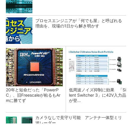
プロセスエンジニアが「何でも屋」と呼ばれる
理由を、現場の1日から解き明かす
20年と短命だった「PowerP
低周波ノイズ抑制に効果 「Si
C」、旧Freescaleが粘るもAr
lent Switcher 3」に42V入力品
mに勝てず
が登...
カメラなしで見守り可能 アンテナ一体型ミリ
波レーダー