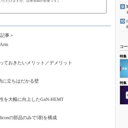
いただけますが、読者登録が必要です］
開記事＞
Arm
コー
特集
っておきたいメリット／デメリット
成功に立ちはだかる壁
特集
を大幅に向上したGaN-HEMT
Siliconの部品のみで5割を構成