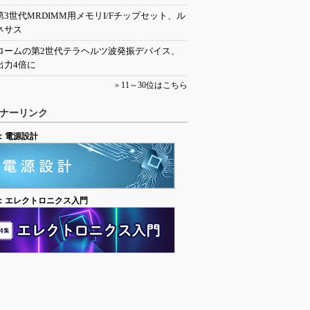
第3世代MRDIMM用メモリI/Fチップセット、ル
ネサス
ロームの第2世代テラヘルツ波発振デバイス、
出力4倍に
»
11～30位はこちら
ナーリンク
：電源設計
：エレクトロニクス入門