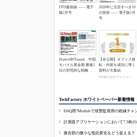
FPD最前線 ―― 電子
2020年に注目すべき10
版2月号
の技術 ―― 電子版1月
号
Huawei対Xiaomi 中国
【全公開】オフィス移
モバイル黄金期 勝者2
転・内装を成功に導く
社の対照的な戦略 ―
資料が大集結
― 電...
PR(株式会社アルファーテクノ)
TechFactory ホワイトペーパー新着情報
DAQ用?Moduleで状態監視用の絶縁
計測器アプリケーションにおいて7.5桁
接合部の微小な抵抗変化をどう捉える？