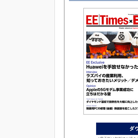
めざせ高効率！ モーター
座
Bluetooth mesh入門
「SPICEの仕組みとその
最新記事一覧
計測器メーカーから見た5
USB Type-Cの登場で評
う変わる？
IoT時代の無線規格を知る【
編】
IoT時代の無線規格を知る【
編】