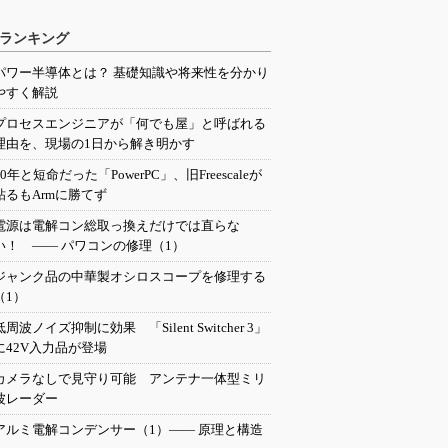
ランキング
パワー半導体とは？ 基礎知識や将来性を分かり
やすく解説
プロセスエンジニアが「何でも屋」と呼ばれる
理由を、現場の1日から解き明かす
20年と短命だった「PowerPC」、旧Freescaleが
粘るもArmに勝てず
電源は電解コン総取っ換えだけでは直らな
い！ ―― パワコンの修理（1）
ジャンク品の中華製オシロスコープを修理する
（1）
低周波ノイズ抑制に効果 「Silent Switcher 3」
に42V入力品が登場
カメラなしで見守り可能 アンテナ一体型ミリ
波レーダー
アルミ電解コンデンサー（1）―― 原理と構造