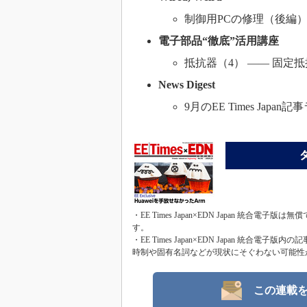
制御用PCの修理（後編）
電子部品“徹底”活用講座
抵抗器（4） ―― 固定
News Digest
9月のEE Times Japa
・EE Times Japan×EDN Japan 統合電
す。
・EE Times Japan×EDN Japan 
時制や固有名詞などが現状にそぐわない可能性
この連載