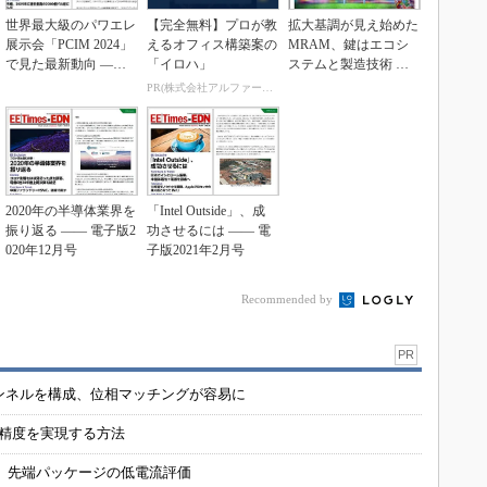
世界最大級のパワエレ
【完全無料】プロが教
拡大基調が見え始めた
展示会「PCIM 2024」
えるオフィス構築案の
MRAM、鍵はエコシ
で見た最新動向 ――
「イロハ」
ステムと製造技術 ―
電子版20...
― 電子版2019年...
PR(株式会社アルファーテクノ)
2020年の半導体業界を
「Intel Outside」、成
振り返る ―― 電子版2
功させるには ―― 電
020年12月号
子版2021年2月号
Recommended by
PR
チャンネルを構成、位相マッチングが容易に
の精度を実現する方法
 先端パッケージの低電流評価