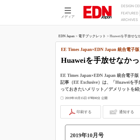
DESIGN C
FEATURED
モーター
LSI
メディア
ARCHIVES
電源設計
マイコン
プロセスエンジニアの現
カーボンニュートラルへの挑戦
FPGA
EDN Japan
>
電子ブックレット
>
Huaweiを手放せなか
マイクロプロセッサ懐古
IoT×製造業
中堅技術者に贈る電子部品
EE Times Japan×EDN Japan 統合電子版
つながるクルマ
用講座
Huaweiを手放せなかっ
エレクトロニクス入門
たった2つの式で始めるDC
バーターの設計
5G（EE Times Japan）
DC-DCコンバーター活用
EE Times Japan×EDN Japan
医療エレ（EE Times Japan）
記事（EE Exclusive）は、「Hua
Wired, Weird
製品解剖（EE Times Japan）
っておきたいメリット／デメリットを紹
マイコン講座
2019年10月15日 07時00分 公開
Q&Aで学ぶマイコン講座
印刷する
通知する
高速シリアル伝送技術講
記録計／データロガーの
アナログ設計のきほん／A
2019年10月号
ズ編