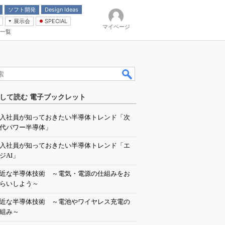
ソフト開発
Design Ideas
展示会
SPECIAL
マイページ
一覧
「電源技術」
イバ
して読む 電子ブックレット
入社員が知っておきたい半導体トレンド「次
代パワー半導体」
入社員が知っておきたい半導体トレンド「エ
ジAI」
近な半導体技術 ～電気・電源の仕組みをお
らいしよう～
近な半導体技術 ～電池やワイヤレス充電の
組み～