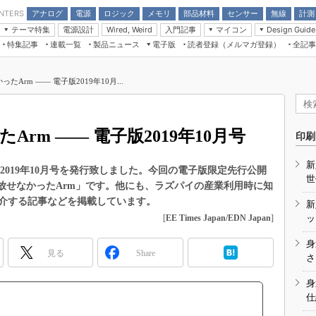
アナログ
電源
ロジック
メモリ
部品材料
センサー
無線
計測
ENTERS
テーマ特集
電源設計
入門記事
マイコン
Wired, Weird
Design Guide
アナログ機能回路
受動部品
特集記事
連載一覧
製品ニュース
電子版
読者登録（メルマガ登録）
全記事
計測機器
Microchip情報
モーター入門
マイコン講座
CEATEC
パワー関連と電源
機構部品
場から
EDN Japan×EE Times Japan統合電
EdgeTech＋
タイミングデバイス
オンデマンドセミナー
Q&Aで学ぶマイコン講座
子版
ディスプレイとドラ
ったArm ―― 電子版2019年10月...
録
TECHNO-FRONTIER
マイコン入門!! 必携用語集
電子ブックレット
計測とテスト
“徹底”活
組込み/エッジコンピューティング展
信号源とパルス信号
たArm ―― 電子版2019年10月号
人とくるま展
印刷
/DCコン
Wired, Weird
AUTOMOTIVE WORLD
新
講座
 統合電子版 2019年10月号を発行致しました。今回の電子版限定先行公開
世
weiを手放せなかったArm」です。他にも、ラズパイの産業利用時に知
介する記事などを掲載しています。
新
[
EE Times Japan/EDN Japan
]
ッ
身
見る
Share
座
さ
基礎知識
身
仕
DCとノイ