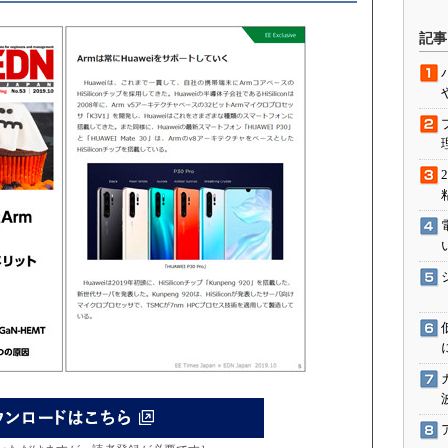
駆動入門講
記事
活用設計」
G
価試験はど
Thread
Z-Wave