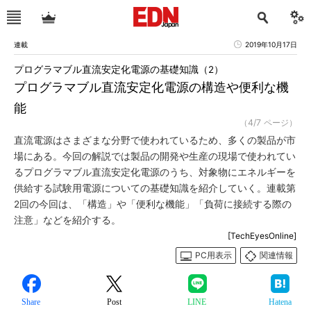
連載
2019年10月17日
プログラマブル直流安定化電源の基礎知識（2）
プログラマブル直流安定化電源の構造や便利な機
能
（4/7 ページ）
直流電源はさまざまな分野で使われているため、多くの製品が市
場にある。今回の解説では製品の開発や生産の現場で使われてい
るプログラマブル直流安定化電源のうち、対象物にエネルギーを
供給する試験用電源についての基礎知識を紹介していく。連載第
2回の今回は、「構造」や「便利な機能」「負荷に接続する際の
注意」などを紹介する。
[TechEyesOnline]
PC用表示
関連情報
Share
Post
LINE
Hatena