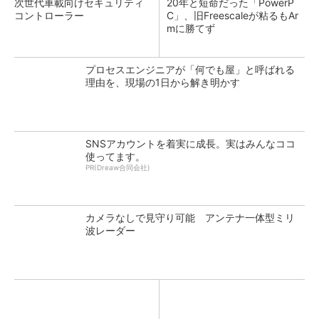
次世代車載向けセキュリティ
20年と短命だった「PowerP
コントローラー
C」、旧Freescaleが粘るもAr
mに勝てず
プロセスエンジニアが「何でも屋」と呼ばれる
理由を、現場の1日から解き明かす
SNSアカウントを着実に成長。実はみんなココ
使ってます。
PR(Dreaw合同会社)
カメラなしで見守り可能 アンテナ一体型ミリ
波レーダー