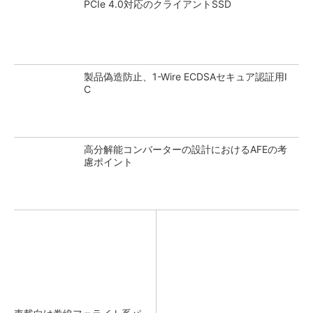
PCIe 4.0対応のクライアントSSD
製品偽造防止、1-Wire ECDSAセキュア認証用I
C
高分解能コンバーターの設計におけるAFEの考
慮ポイント