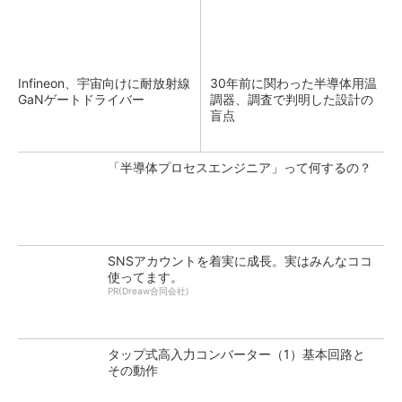
Infineon、宇宙向けに耐放射線
30年前に関わった半導体用温
GaNゲートドライバー
調器、調査で判明した設計の
盲点
「半導体プロセスエンジニア」って何するの？
SNSアカウントを着実に成長。実はみんなココ
使ってます。
PR(Dreaw合同会社)
タップ式高入力コンバーター（1）基本回路と
その動作