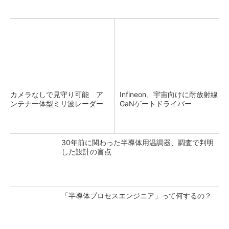
カメラなしで見守り可能 ア
Infineon、宇宙向けに耐放射線
ンテナ一体型ミリ波レーダー
GaNゲートドライバー
30年前に関わった半導体用温調器、調査で判明
した設計の盲点
「半導体プロセスエンジニア」って何するの？