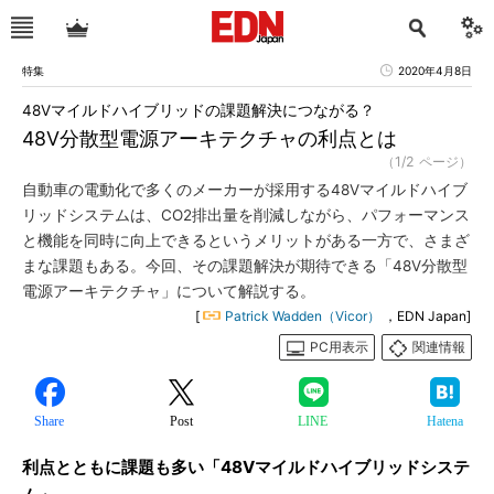
特集
2020年4月8日
48Vマイルドハイブリッドの課題解決につながる？
48V分散型電源アーキテクチャの利点とは
（1/2 ページ）
自動車の電動化で多くのメーカーが採用する48Vマイルドハイブ
リッドシステムは、CO2排出量を削減しながら、パフォーマンス
と機能を同時に向上できるというメリットがある一方で、さまざ
まな課題もある。今回、その課題解決が期待できる「48V分散型
電源アーキテクチャ」について解説する。
[
Patrick Wadden（Vicor）
，EDN Japan]
PC用表示
関連情報
Share
Post
LINE
Hatena
利点とともに課題も多い「48Vマイルドハイブリッドシステ