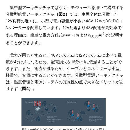
集中型アーキテクチャではなく、モジュールを用いて構成する
分散型給電アーキテクチャ
（図2）
では、車両全体に分散した
12V負荷の近くに、小型で電力容量が小さい48V-12VのDC-DCコ
ンバーターを配置しています。12V配電より48V配電が高効率で
2
ある理由は、簡単な電力方程式P=V・IおよびP
=I
Rで説明す
LOSS
ることができます。
電力が同じとすると、48Vシステムは12Vシステムに比べて電
流が4分の1になるため、配電損失を16分の1に低減することがで
きます。また、電流が減るため、ケーブルとコネクターは小型、
軽量で、安価にすることができます。分散型電源アーキテクチャ
は、温度管理と電源システムの冗長性の点で大きなメリットがあ
ります
（図4）
。
図3：一般的なDC-DCコンバーター（効率：94％）／図4：