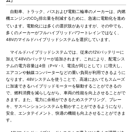
ム」
自動車、トラック、バスおよび電動二輪車のメーカーは、内燃
機エンジンのCO
排出量を削減するために、急速に電動化を進め
2
ています。電動化には多くの選択肢がありますが、その中でも、
多くのメーカーがフルハイブリッドパワートレインではなく、
48Vのマイルドハイブリッドシステムを選択しています。
マイルドハイブリッドシステムでは、従来の12Vバッテリーに
加えて48Vのバッテリーが追加されます。これにより、配電シス
テムの電力容量は4倍（P=V・I、電流が同じとして）に増大し、
エアコンや触媒コンバーターなどの重い負荷が利用できるように
なります。48Vシステムを使うことで、高速においてもスムーズ
に加速できるハイブリッドモーターを駆動することができるの
で、燃料消費を減らしながら、車両の性能を向上させることがで
きます。また、電力に余裕ができるためステアリング、ブレー
キ、サスペンションシステムを動かすことができるようになり、
安全、エンタテイメント、快適の機能も向上させることができま
す。