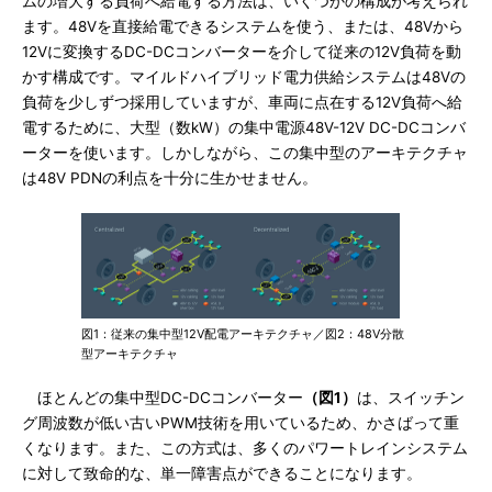
ムの増大する負荷へ給電する方法は、いくつかの構成が考えられ
ます。48Vを直接給電できるシステムを使う、または、48Vから
12Vに変換するDC-DCコンバーターを介して従来の12V負荷を動
かす構成です。マイルドハイブリッド電力供給システムは48Vの
負荷を少しずつ採用していますが、車両に点在する12V負荷へ給
電するために、大型（数kW）の集中電源48V-12V DC-DCコンバ
ーターを使います。しかしながら、この集中型のアーキテクチャ
は48V PDNの利点を十分に生かせません。
図1：従来の集中型12V配電アーキテクチャ／図2：48V分散
型アーキテクチャ
ほとんどの集中型DC-DCコンバーター
（図1）
は、スイッチン
グ周波数が低い古いPWM技術を用いているため、かさばって重
くなります。また、この方式は、多くのパワートレインシステム
に対して致命的な、単一障害点ができることになります。