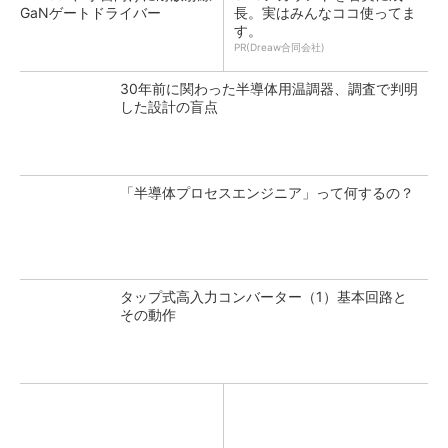
GaNゲートドライバー
長。実はみんなココ使ってま
す。
PR(Dreaw合同会社)
30年前に関わった半導体用温調器、調査で判明
した設計の盲点
「半導体プロセスエンジニア」って何するの？
タップ式高入力コンバーター（1）基本回路と
その動作