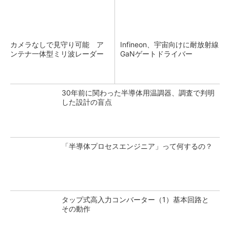
カメラなしで見守り可能 ア
Infineon、宇宙向けに耐放射線
ンテナ一体型ミリ波レーダー
GaNゲートドライバー
30年前に関わった半導体用温調器、調査で判明
した設計の盲点
「半導体プロセスエンジニア」って何するの？
タップ式高入力コンバーター（1）基本回路と
その動作