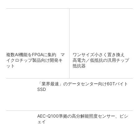
複数AI機能をFPGAに集約 マ
ワンサイズ小さく置き換え
イクロチップ製品向け開発キ
高電力／低抵抗の汎用チップ
ット
抵抗器
「業界最速」のデータセンター向け60Tバイト
SSD
AEC-Q100準拠の高分解能照度センサー、ビシ
ェイ