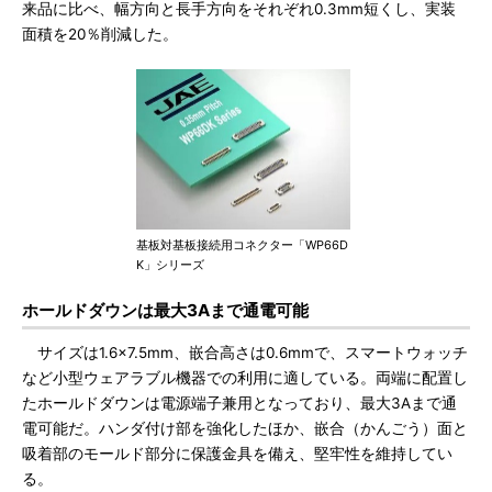
来品に比べ、幅方向と長手方向をそれぞれ0.3mm短くし、実装
面積を20％削減した。
基板対基板接続用コネクター「WP66D
K」シリーズ
ホールドダウンは最大3Aまで通電可能
サイズは1.6×7.5mm、嵌合高さは0.6mmで、スマートウォッチ
など小型ウェアラブル機器での利用に適している。両端に配置し
たホールドダウンは電源端子兼用となっており、最大3Aまで通
電可能だ。ハンダ付け部を強化したほか、嵌合（かんごう）面と
吸着部のモールド部分に保護金具を備え、堅牢性を維持してい
る。