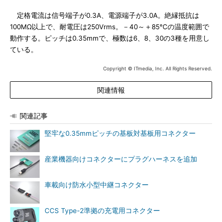
定格電流は信号端子が0.3A、電源端子が3.0A。絶縁抵抗は
100MΩ以上で、耐電圧は250Vrms。－40～＋85℃の温度範囲で
動作する。ピッチは0.35mmで、極数は6、8、30の3種を用意し
ている。
Copyright © ITmedia, Inc. All Rights Reserved.
関連情報
関連記事
堅牢な0.35mmピッチの基板対基板用コネクター
産業機器向けコネクターにプラグハーネスを追加
車載向け防水小型中継コネクター
CCS Type-2準拠の充電用コネクター