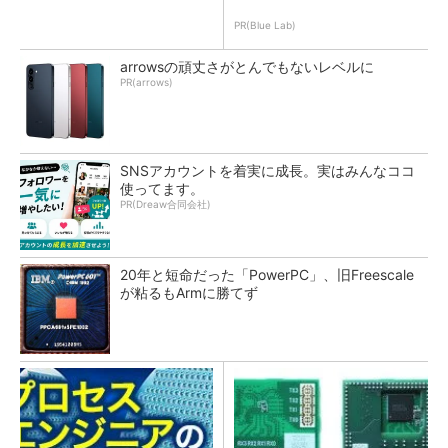
PR(Blue Lab)
arrowsの頑丈さがとんでもないレベルに
PR(arrows)
SNSアカウントを着実に成長。実はみんなココ
使ってます。
PR(Dreaw合同会社)
20年と短命だった「PowerPC」、旧Freescale
が粘るもArmに勝てず