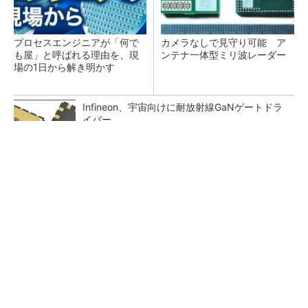
プロセスエンジニアが「何で
カメラなしで見守り可能 ア
も屋」と呼ばれる理由を、現
ンテナ一体型ミリ波レーダー
場の1日から解き明かす
Infineon、宇宙向けに耐放射線GaNゲートドラ
イバー
SNSアカウントを着実に成長。実はみんなココ
使ってます。
PR(Dreaw合同会社)
30年前に関わった半導体用温調器、調査で判明
した設計の盲点