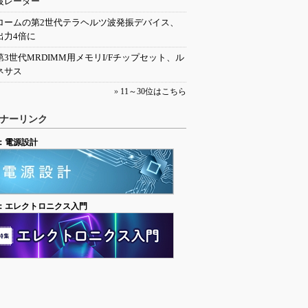
波レーダー
ロームの第2世代テラヘルツ波発振デバイス、
出力4倍に
第3世代MRDIMM用メモリI/Fチップセット、ル
ネサス
»
11～30位はこちら
ナーリンク
：電源設計
：エレクトロニクス入門