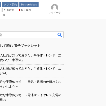
ソフト開発
Design Ideas
展示会
SPECIAL
マイページ
一覧
「電源技術」
イバ
して読む 電子ブックレット
入社員が知っておきたい半導体トレンド「次
代パワー半導体」
入社員が知っておきたい半導体トレンド「エ
ジAI」
近な半導体技術 ～電気・電源の仕組みをお
らいしよう～
近な半導体技術 ～電池やワイヤレス充電の
組み～