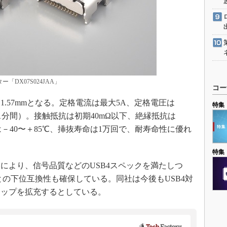
「DX07S024JAA」
コー
.57mmとなる。定格電流は最大5A、定格電圧は
特集
rms（1分間）。接触抵抗は初期40mΩ以下、絶縁抵抗は
は－40〜＋85℃、挿抜寿命は1万回で、耐寿命性に優れ
特集
より、信号品質などのUSB4スペックを満たしつ
ターとの下位互換性も確保している。同社は今後もUSB4対
アップを拡充するとしている。