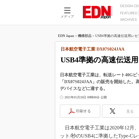
DESIGN C
FEATURED
モーター
LSI
メディア
ARCHIVES
電源設計
マイコン
プロセスエンジニアの現
カーボンニュートラルへの挑戦
FPGA
EDN Japan
>
機構部品
>
USB4準拠の高速伝送用レセ
マイクロプロセッサ懐古
IoT×製造業
中堅技術者に贈る電子部品
日本航空電子工業 DX07S024JAA
つながるクルマ
用講座
USB4準拠の高速伝送
エレクトロニクス入門
たった2つの式で始めるDC
バーターの設計
5G（EE Times Japan）
DC-DCコンバーター活用
日本航空電子工業は、転送レート40Gビッ
医療エレ（EE Times Japan）
「DX07S024JAA」の販売を開始した
Wired, Weird
製品解剖（EE Times Japan）
デバイスなどに適する。
マイコン講座
2021年01月20日 09時00分 公開
Q&Aで学ぶマイコン講座
印刷する
見る
高速シリアル伝送技術講
記録計／データロガーの
日本航空電子工業は2020年12月、U
アナログ設計のきほん／A
ット/秒のUSB4に準拠したType-
ズ編