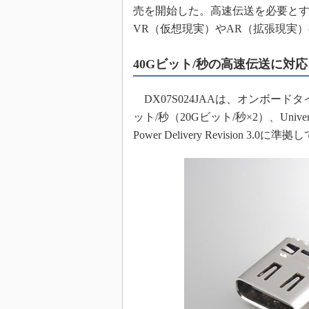
売を開始した。高速伝送を必要とす
めざせ高効率！ モーター
座
VR（仮想現実）やAR（拡張現実
Bluetooth mesh入門
40Gビット/秒の高速伝送に対応
「SPICEの仕組みとその
最新記事一覧
DX07S024JAAは、オンボードタ
計測器メーカーから見た5
ット/秒（20Gビット/秒×2）、Universal Seri
USB Type-Cの登場で評
う変わる？
Power Delivery Revision 3.0に
IoT時代の無線規格を知る【
編】
IoT時代の無線規格を知る【
編】