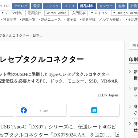
アナログ
電源
ロジック
メモリ
部品材料
センサー
無線
計測
ENTERS
テーマ特集
電源設計
入門記事
マイコン
Wired, Weird
Design Guide
アナログ機能回路
受動部品
特集記事
連載一覧
製品ニュース
電子版
読者登録（メルマガ登録）
全記事
計測機器
Microchip情報
モーター入門
マイコン講座
CEATEC
パワー関連と電源
機構部品
場から
EDN Japan×EE Times Japan統合電
EdgeTech＋
タイミングデバイス
オンデマンドセミナー
Q&Aで学ぶマイコン講座
子版
ディスプレイとドラ
プタクルコネクター：日本...
録
TECHNO-FRONTIER
マイコン入門!! 必携用語集
電子ブックレット
計測とテスト
“徹底”活
組込み/エッジコンピューティング展
信号源とパルス信号
用レセプタクルコネクター
人とくるま展
印刷
/DCコン
Wired, Weird
AUTOMOTIVE WORLD
新
講座
ト/秒のUSB4に準拠したType-Cレセプタクルコネクター
世
。高速伝送を必要とするPC、ドック、モニター、SSD、VRやAR
新
[
EDN Japan
]
ッ
身
Share
座
さ
基礎知識
身
SB Type-C「DX07」シリーズに、伝送レート40Gビ
仕
DCとノイ
Cレセプタクルコネクター「DX07S024JAA」を追加し、販