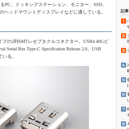
るPC、ドッキングステーション、モニター、SSD、
駆動入門講
記事
）のヘッドマウントディスプレイなどに適している。
活用設計」
イプの2列SMTレセプタクルコネクター。USB4 40Gビ
G
al Bus Type-C Specification Release 2.0、USB
価試験はど
準拠している。
Thread
Z-Wave