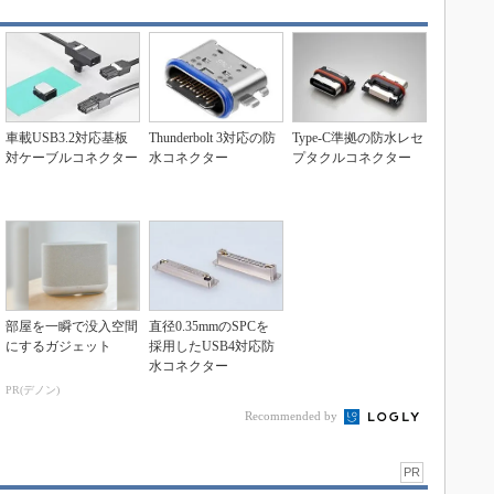
車載USB3.2対応基板
Thunderbolt 3対応の防
Type-C準拠の防水レセ
対ケーブルコネクター
水コネクター
プタクルコネクター
部屋を一瞬で没入空間
直径0.35mmのSPCを
にするガジェット
採用したUSB4対応防
水コネクター
PR(デノン)
Recommended by
PR