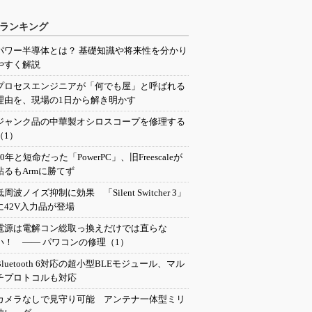
ランキング
パワー半導体とは？ 基礎知識や将来性を分かり
やすく解説
プロセスエンジニアが「何でも屋」と呼ばれる
理由を、現場の1日から解き明かす
ジャンク品の中華製オシロスコープを修理する
（1）
20年と短命だった「PowerPC」、旧Freescaleが
粘るもArmに勝てず
低周波ノイズ抑制に効果 「Silent Switcher 3」
に42V入力品が登場
電源は電解コン総取っ換えだけでは直らな
い！ ―― パワコンの修理（1）
Bluetooth 6対応の超小型BLEモジュール、マル
チプロトコルも対応
カメラなしで見守り可能 アンテナ一体型ミリ