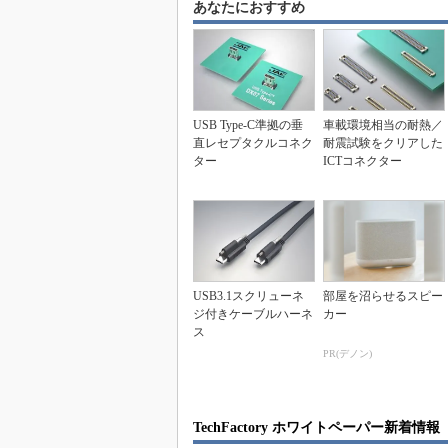
あなたにおすすめ
USB Type-C準拠の垂
車載環境相当の耐熱／
直レセプタクルコネク
耐震試験をクリアした
ター
ICTコネクター
USB3.1スクリューネ
部屋を沼らせるスピー
ジ付きケーブルハーネ
カー
ス
PR(デノン)
TechFactory ホワイトペーパー新着情報