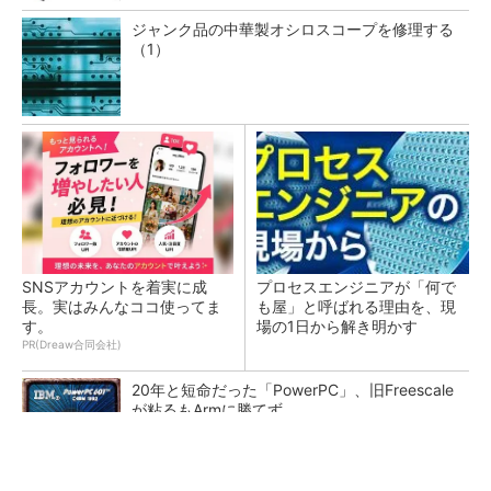
ジャンク品の中華製オシロスコープを修理する
（1）
SNSアカウントを着実に成
プロセスエンジニアが「何で
長。実はみんなココ使ってま
も屋」と呼ばれる理由を、現
す。
場の1日から解き明かす
PR(Dreaw合同会社)
20年と短命だった「PowerPC」、旧Freescale
が粘るもArmに勝てず