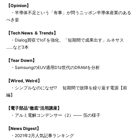
【Opinion】
・半導体不足という「有事」が問うニッポン半導体産業のある
べき姿
【Tech News ＆ Trends】
・Dialog買収でIoTを強化、「短期間で成果出す」ルネサス
……など3本
【Tear Down】
・SamsungのEUV適用D1z世代のDRAMを分析
【Wired, Weird】
・シンプルなのになぜ!? 短期間で故障を繰り返す電源【前
編】
【電子部品“徹底”活用講座】
・アルミ電解コンデンサー（2）―― 箔の様子
【News Digest】
・2021年2月人気記事ランキング