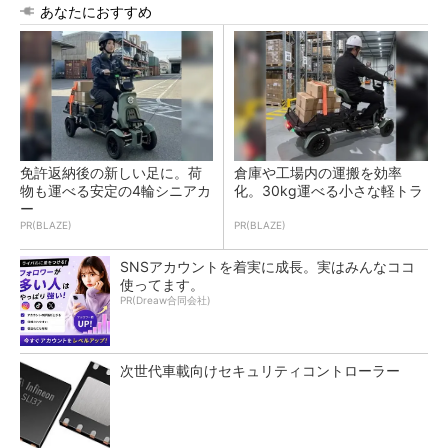
あなたにおすすめ
免許返納後の新しい足に。荷
倉庫や工場内の運搬を効率
物も運べる安定の4輪シニアカ
化。30kg運べる小さな軽トラ
ー
PR(BLAZE)
PR(BLAZE)
SNSアカウントを着実に成長。実はみんなココ
使ってます。
PR(Dreaw合同会社)
次世代車載向けセキュリティコントローラー