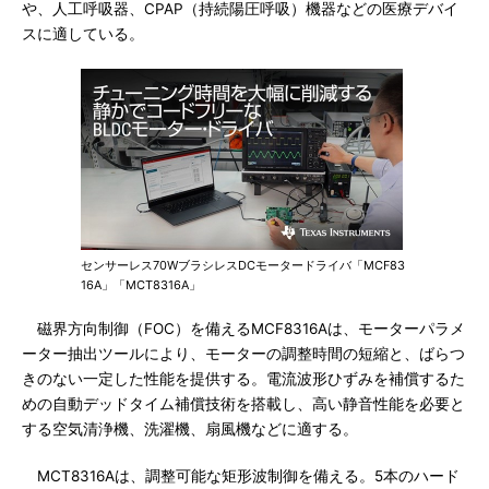
や、人工呼吸器、CPAP（持続陽圧呼吸）機器などの医療デバイ
スに適している。
センサーレス70WブラシレスDCモータードライバ「MCF83
16A」「MCT8316A」
磁界方向制御（FOC）を備えるMCF8316Aは、モーターパラメ
ーター抽出ツールにより、モーターの調整時間の短縮と、ばらつ
きのない一定した性能を提供する。電流波形ひずみを補償するた
めの自動デッドタイム補償技術を搭載し、高い静音性能を必要と
する空気清浄機、洗濯機、扇風機などに適する。
MCT8316Aは、調整可能な矩形波制御を備える。5本のハード