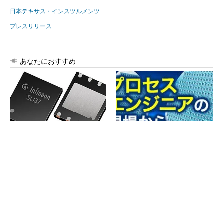
日本テキサス・インスツルメンツ
プレスリリース
あなたにおすすめ
次世代車載向けセキュリティ
プロセスエンジニアが「何で
コントローラー
も屋」と呼ばれる理由を、現
場の1日から解き明かす
免許返納後の新しい足に。荷物も運べる安定の
4輪シニアカー
PR(BLAZE)