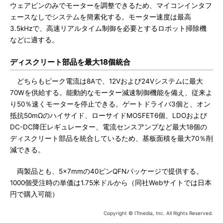
ウェアピンのみでモーターを調整できるため、マイコンインタフ
ェースなしでシステムを簡素化する。モーター速度は最高
3.5kHzで、高速リアルタイム制御を必要とするロボット掃除機
などに適する。
ディスクリート部品を最大18個統合
どちらもピーク電流は8Aで、12Vおよび24Vシステムに最大
70Wを供給する。能動的なモーター減速制御機能を備え、従来よ
り50％速くモーターを停止できる。ゲートドライバ3個と、オン
抵抗50mΩのハイサイド、ローサイドMOSFET6個、LDOおよび
DC-DC降圧レギュレーター、電流センスアンプなど最大18個の
ディスクリート部品を統合しているため、基板面積を最大70％削
減できる。
両製品とも、5×7mmの40ピンQFNパッケージで提供する。
1000個受注時の単価は1.75米ドルから（同社Webサイトでは日本
円で購入可能）
Copyright © ITmedia, Inc. All Rights Reserved.