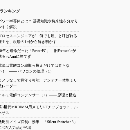
ランキング
パワー半導体とは？ 基礎知識や将来性を分かり
やすく解説
プロセスエンジニアが「何でも屋」と呼ばれる
理由を、現場の1日から解き明かす
20年と短命だった「PowerPC」、旧Freescaleが
粘るもArmに勝てず
電源は電解コン総取っ換えだけでは直らな
い！ ―― パワコンの修理（1）
カメラなしで見守り可能 アンテナ一体型ミリ
波レーダー
アルミ電解コンデンサー（1）―― 原理と構造
第3世代MRDIMM用メモリI/Fチップセット、ル
ネサス
低周波ノイズ抑制に効果 「Silent Switcher 3」
に42V入力品が登場