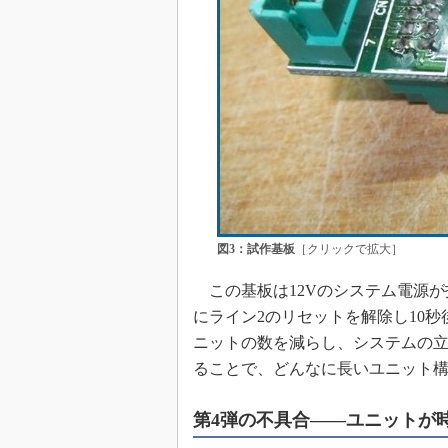
図3：試作基板
［クリックで拡大］
この基板は12Vのシステム電源が
にライン2のリセットを解除し10
ニットの数を減らし、システムの
ることで、どんなに長いユニット構
第4弾の不具合――ユニットが