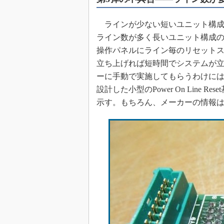
めざせ高効率！ モーター
座
ラインが少ない短いユニット構成
Bluetooth mesh入門
ライン数が多く長いユニット構成の
操作パネルにライン毎のリセットス
「SPICEの仕組みとその
最新記事一覧
立ち上げれば短時間でシステムが
計測器メーカーから見た5
ーに手動で実施してもらうわけに
設計した小型のPower On Line
USB Type-Cの登場で評
う変わる？
示す。もちろん、メーカーの情報
IoT時代の無線規格を知る【
編】
IoT時代の無線規格を知る【
編】