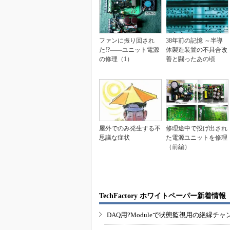
ファンに振り回され
38年前の記憶 ～半導
た!?――ユニット電源
体製造装置の不具合改
の修理（1）
善と闘ったあの頃
屋外でのみ発生する不
修理途中で投げ出され
思議な症状
た電源ユニットを修理
（前編）
TechFactory ホワイトペーパー新着情報
DAQ用?Moduleで状態監視用の絶縁