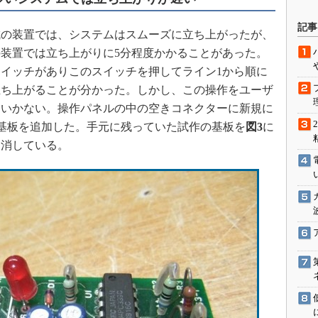
駆動入門講
記事
の装置では、システムはスムーズに立ち上がったが、
装置では立ち上がりに5分程度かかることがあった。
イッチがありこのスイッチを押してライン1から順に
活用設計」
立ち上がることが分かった。しかし、この操作をユーザ
G
はいかない。操作パネルの中の空きコネクターに新規に
 Reset基板を追加した。手元に残っていた試作の基板を
図3
に
価試験はど
は消している。
Thread
Z-Wave