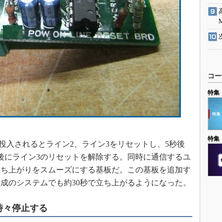
コー
特集
特集
投入されるとライン2、ライン3をリセットし、5秒後
秒後にライン3のリセットを解除する。同時に通信するユ
立ち上がりをスムーズにする基板だ。この基板を追加す
成のシステムでも約30秒で立ち上がるようになった。
時々停止する