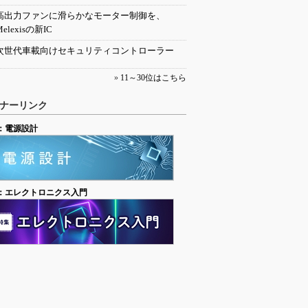
高出力ファンに滑らかなモーター制御を、
Melexisの新IC
次世代車載向けセキュリティコントローラー
»
11～30位はこちら
ナーリンク
：電源設計
：エレクトロニクス入門