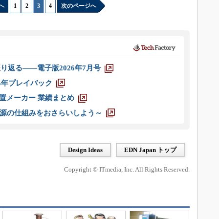
へ
1
|
2
|
3
|
4
次のページへ
り返る――電子版2026年7月号
025年プレイバック
装置メーカー 業績まとめ
源の仕組みをおさらいしよう～
Design Ideas
EDN Japan トップ
Copyright © ITmedia, Inc. All Rights Reserved.