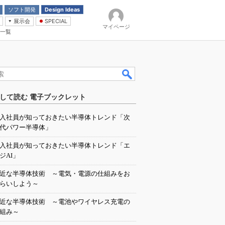
ソフト開発
Design Ideas
展示会
SPECIAL
マイページ
一覧
「電源技術」
イバ
して読む 電子ブックレット
入社員が知っておきたい半導体トレンド「次
代パワー半導体」
入社員が知っておきたい半導体トレンド「エ
ジAI」
近な半導体技術 ～電気・電源の仕組みをお
らいしよう～
近な半導体技術 ～電池やワイヤレス充電の
組み～