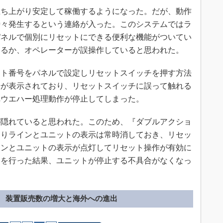
ち上がり安定して稼働するようになった。だが、動作
時々発生するという連絡が入った。このシステムではラ
パネルで個別にリセットにできる便利な機能がついてい
いるか、オペレーターが誤操作していると思われた。
ト番号をパネルで設定しリセットスイッチを押す方法
号が表示されており、リセットスイッチに誤って触れる
れウエハー処理動作が停止してしまった。
隠れていると思われた。このため、『ダブルアクショ
まりラインとユニットの表示は常時消しておき、リセッ
インとユニットの表示が点灯してリセット操作が有効に
更を行った結果、ユニットが停止する不具合がなくなっ
装置販売数の増大と海外への進出