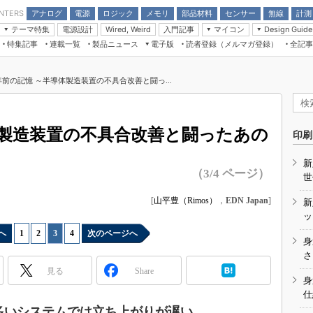
アナログ
電源
ロジック
メモリ
部品材料
センサー
無線
計測
ENTERS
テーマ特集
電源設計
入門記事
マイコン
Wired, Weird
Design Guide
アナログ機能回路
受動部品
特集記事
連載一覧
製品ニュース
電子版
読者登録（メルマガ登録）
全記事
計測機器
Microchip情報
モーター入門
マイコン講座
CEATEC
パワー関連と電源
機構部品
場から
EDN Japan×EE Times Japan統合電
EdgeTech＋
タイミングデバイス
オンデマンドセミナー
Q&Aで学ぶマイコン講座
子版
ディスプレイとドラ
年前の記憶 ～半導体製造装置の不具合改善と闘っ...
録
TECHNO-FRONTIER
マイコン入門!! 必携用語集
電子ブックレット
計測とテスト
“徹底”活
組込み/エッジコンピューティング展
信号源とパルス信号
体製造装置の不具合改善と闘ったあの
人とくるま展
印刷
/DCコン
Wired, Weird
AUTOMOTIVE WORLD
新
講座
（3/4 ページ）
世
[
山平豊（Rimos）
，
EDN Japan
]
新
ッ
へ
1
|
2
|
3
|
4
次のページへ
身
座
さ
見る
Share
基礎知識
身
仕
DCとノイ
多いシステムでは立ち上がりが遅い