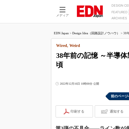
DESIGN C
FEATURED
モーター
LSI
メディア
ARCHIVES
電源設計
マイコン
プロセスエンジニアの現
カーボンニュートラルへの挑戦
FPGA
EDN Japan
>
Design Idea（回路設計ノウハウ）
>
38
マイクロプロセッサ懐古
IoT×製造業
中堅技術者に贈る電子部品
Wired, Weird
つながるクルマ
用講座
38年前の記憶 ～半導
エレクトロニクス入門
たった2つの式で始めるDC
バーターの設計
頃
5G（EE Times Japan）
DC-DCコンバーター活用
医療エレ（EE Times Japan）
Wired, Weird
製品解剖（EE Times Japan）
2022年12月16日 10時00分 公開
マイコン講座
Q&Aで学ぶマイコン講座
前のページ
高速シリアル伝送技術講
印刷する
通知する
記録計／データロガーの
アナログ設計のきほん／A
ズ編
第3弾の不具合――ライン数が