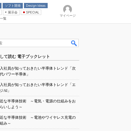
ソフト開発
Design Ideas
展示会
SPECIAL
マイページ
一覧
「電源技術」
イバ
して読む 電子ブックレット
入社員が知っておきたい半導体トレンド「次
代パワー半導体」
入社員が知っておきたい半導体トレンド「エ
ジAI」
近な半導体技術 ～電気・電源の仕組みをお
らいしよう～
近な半導体技術 ～電池やワイヤレス充電の
組み～