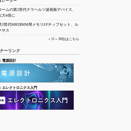
波レーダー
ロームの第2世代テラヘルツ波発振デバイス、
出力4倍に
第3世代MRDIMM用メモリI/Fチップセット、ル
ネサス
»
11～30位はこちら
ナーリンク
：電源設計
：エレクトロニクス入門