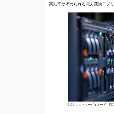
高効率が求められる電力変換アプ
めざせ高効率！ モーター
座
Bluetooth mesh入門
「SPICEの仕組みとその
最新記事一覧
計測器メーカーから見た5
USB Type-Cの登場で評
う変わる？
IoT時代の無線規格を知る【
編】
IoT時代の無線規格を知る【
編】
SiCショットキーダイオード「PSC