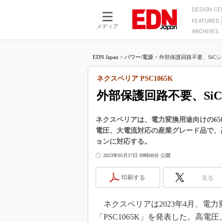
DESIGN C
FEATURED
モーター
LSI
メディア
ARCHIVES
電源設計
マイコン
プロセスエンジニアの現
カーボンニュートラルへの挑戦
FPGA
EDN Japan
>
パワー/電源
>
外部保護回路不要、SiCシ
マイクロプロセッサ懐古
IoT×製造業
中堅技術者に贈る電子部品
ネクスペリア PSC1065K
つながるクルマ
用講座
外部保護回路不要、Si
エレクトロニクス入門
たった2つの式で始めるDC
バーターの設計
5G（EE Times Japan）
DC-DCコンバーター活用
ネクスペリアは、電力変換用途向けの650V
医療エレ（EE Times Japan）
電圧、大電流対応の産業グレード品で、
Wired, Weird
製品解剖（EE Times Japan）
ョンに対応する。
マイコン講座
2023年05月17日 09時00分 公開
Q&Aで学ぶマイコン講座
印刷する
見る
高速シリアル伝送技術講
記録計／データロガーの
ネクスペリアは2023年4月、電力変
アナログ設計のきほん／A
「PSC1065K」を発表した。高
ズ編