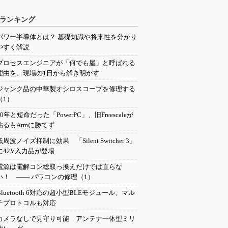
ランキング
パワー半導体とは？ 基礎知識や将来性を分かり
やすく解説
プロセスエンジニアが「何でも屋」と呼ばれる
理由を、現場の1日から解き明かす
ジャンク品の中華製オシロスコープを修理する
（1）
20年と短命だった「PowerPC」、旧Freescaleが
粘るもArmに勝てず
低周波ノイズ抑制に効果 「Silent Switcher 3」
に42V入力品が登場
電源は電解コン総取っ換えだけでは直らな
い！ ―― パワコンの修理（1）
Bluetooth 6対応の超小型BLEモジュール、マル
チプロトコルも対応
カメラなしで見守り可能 アンテナ一体型ミリ