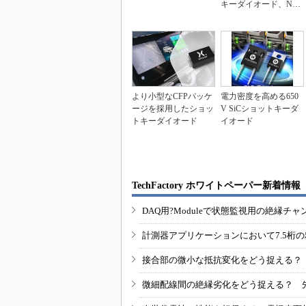
キーダイオード、Nex
peri...
より小型なCFPパッケ
電力密度を高める650
ージを採用したショッ
V SiCショットキーダ
トキーダイオード
イオード
TechFactory ホワイトペーパー新着情報
DAQ用?Moduleで状態監視用の絶縁
計測器アプリケーションにおいて7.5桁
接合部の微小な抵抗変化をどう捉える？
微細配線間の絶縁劣化をどう捉える？ 