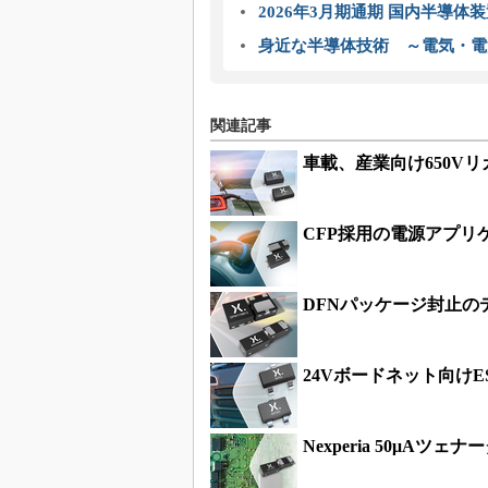
2026年3月期通期 国内半導体
身近な半導体技術 ～電気・電
関連記事
車載、産業向け650V
CFP採用の電源アプリ
DFNパッケージ封止の
24Vボードネット向けES
Nexperia 50μAツ