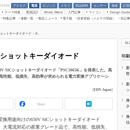
アナログ
電源
ロジック
メモリ
部品材料
センサー
無線
計測
ENTERS
テーマ特集
電源設計
入門記事
マイコン
Wired, Weird
Design Guide
アナログ機能回路
受動部品
特集記事
連載一覧
製品ニュース
電子版
読者登録（メルマガ登録）
全記事
計測機器
Microchip情報
モーター入門
マイコン講座
CEATEC
パワー関連と電源
機構部品
場から
EDN Japan×EE Times Japan統合電
EdgeTech＋
タイミングデバイス
オンデマンドセミナー
Q&Aで学ぶマイコン講座
子版
ディスプレイとドラ
ョットキーダイオード：ネ...
録
TECHNO-FRONTIER
マイコン入門!! 必携用語集
電子ブックレット
計測とテスト
“徹底”活
組込み/エッジコンピューティング展
信号源とパルス信号
Cショットキーダイオード
人とくるま展
印刷
/DCコン
Wired, Weird
AUTOMOTIVE WORLD
新
講座
 SiCショットキーダイオード「PSC1065K」を発表した。高
世
高性能、低損失、高効率が求められる電力変換アプリケーシ
新
[
EDN Japan
]
ッ
身
Share
座
さ
基礎知識
身
換用途向けの650V SiCショットキーダイオード
仕
DCとノイ
電圧、大電流対応の産業グレード品で、高性能、低損失、