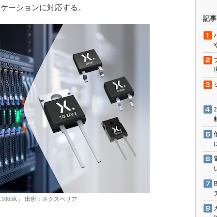
リケーションに対応する。
駆動入門講
記事
活用設計」
G
価試験はど
Thread
Z-Wave
1065K」 出所：ネクスペリア