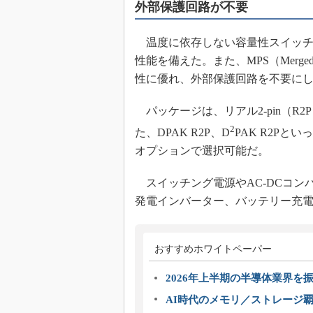
外部保護回路が不要
温度に依存しない容量性スイッチ
性能を備えた。また、MPS（Merged
性に優れ、外部保護回路を不要に
パッケージは、リアル2-pin（R2
2
た、DPAK R2P、D
PAK R2Pと
オプションで選択可能だ。
スイッチング電源やAC-DCコンバ
発電インバーター、バッテリー充
おすすめホワイトペーパー
2026年上半期の半導体業界を振
AI時代のメモリ／ストレージ覇