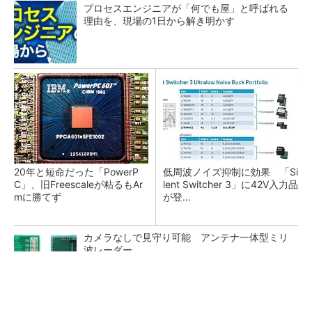
プロセスエンジニアが「何でも屋」と呼ばれる
理由を、現場の1日から解き明かす
20年と短命だった「PowerP
低周波ノイズ抑制に効果 「Si
C」、旧Freescaleが粘るもAr
lent Switcher 3」に42V入力品
mに勝てず
が登...
カメラなしで見守り可能 アンテナ一体型ミリ
波レーダー
Bluetooth 6対応の超小型BLEモジュール、マル