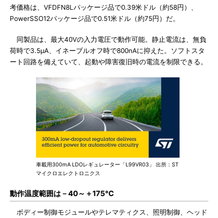
考価格は、VFDFN8Lパッケージ品で0.39米ドル（約58円）、
PowerSSO12パッケージ品で0.51米ドル（約75円）だ。
同製品は、最大40Vの入力電圧で動作可能。静止電流は、無負
荷時で3.5μA、イネーブルオフ時で800nAに抑えた。ソフトスタ
ート回路を備えていて、起動や障害復旧時の電流を制限できる。
車載用300mA LDOレギュレーター「L99VR03」 出所：ST
マイクロエレクトロニクス
動作温度範囲は－40～＋175℃
ボディー制御モジュールやテレマティクス、照明制御、ヘッド