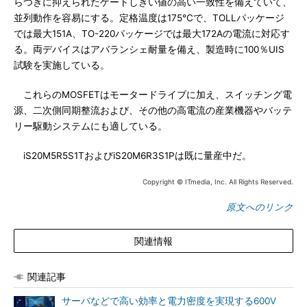
らつきに抑えられたゲートしきい値の高い一致性を備えていて、
並列動作を容易にする。定格温度は175℃で、TOLLパッケージ
では最大151A、TO-220パッケージでは最大172Aの電流に対応す
る。両デバイスはアバランシェ耐量を備え、製造時に100％UIS
試験を実施している。
これらのMOSFETはモータードライブに加え、スイッチング電
源、二次側同期整流および、その他の高電流の産業機器やバッテ
リー駆動システムにも適している。
iS20M5R5S1TおよびiS20M6R3S1Pは既に量産中だ。
Copyright © ITmedia, Inc. All Rights Reserved.
原文へのリンク
関連情報
関連記事
サーバなどで高い効率と電力密度を実現する600V