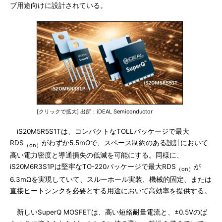
ブ用途向けに設計されている。
[クリックで拡大] 出所：iDEAL Semiconductor
iS20M5R5S1Tは、コンパクトなTOLLパッケージで最大
RDS
がわずか5.5mΩで、スペース制約のある設計において
（on）
高い電力密度と導通損失の低減を可能にする。同様に、
iS20M6R3S1Pは堅牢なTO-220パッケージで最大RDS
が
（on）
6.3mΩを実現していて、スルーホール実装、機械的固定、または
直接ヒートシンクを必要とする用途において高効率を提供する。
新しいSuperQ MOSFETは、高い短絡耐量電流と、±0.5Vのば