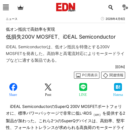
ニュース
2026年4月6日
低オン抵抗で高効率を実現
低損失200V MOSFET、iDEAL Semiconductor
iDEAL Semiconductorは、低オン抵抗を特徴とする200V
MOSFETを発表した。高効率と高電流対応によりモータードライ
ブなどに適する製品である。
[EDN]
PC用表示
関連情報
Share
Post
LINE
Hatena
iDEAL SemiconductorのSuperQ 200V MOSFETポートフォリ
オに、標準パワーパッケージで非常に低いRDS
を提供する2
（on）
製品が加わった。これら2つのSuperQデバイスは、高効率、堅牢
性、フォールトトレランスが求められる高負荷のモータードライ