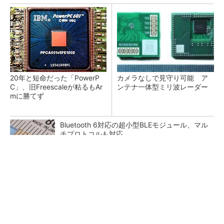
20年と短命だった「PowerP
カメラなしで見守り可能 ア
C」、旧Freescaleが粘るもAr
ンテナ一体型ミリ波レーダー
mに勝てず
Bluetooth 6対応の超小型BLEモジュール、マル
チプロトコルも対応
低周波ノイズ抑制に効果 「Silent Switcher
3」に42V入力品が登...