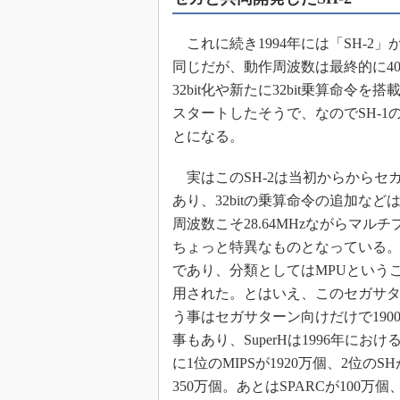
めざせ高効率！ モーター
座
これに続き1994年には「SH-2」
Bluetooth mesh入門
同じだが、動作周波数は最終的に40M
32bit化や新たに32bit乗算命令
「SPICEの仕組みとその
最新記事一覧
スタートしたそうで、なのでSH-1
計測器メーカーから見た5
とになる。
USB Type-Cの登場で評
う変わる？
実はこのSH-2は当初からからセ
あり、32bitの乗算命令の追加な
IoT時代の無線規格を知る【
編】
周波数こそ28.64MHzながらマル
IoT時代の無線規格を知る【
ちょっと特異なものとなっている
編】
であり、分類としてはMPUという
用された。とはいえ、このセガサタ
う事はセガサターン向けだけで190
事もあり、SuperHは1996年に
に1位のMIPSが1920万個、2位のSH
350万個。あとはSPARCが100万個、