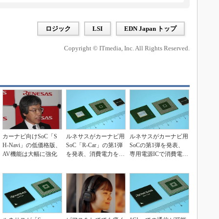
ロジック
LSI
EDN Japan トップ
Copyright © ITmedia, Inc. All Rights Reserved.
カーナビ向けSoC「S
ルネサスがカーナビ用
ルネサスがカーナビ用
H-Navi」の低価格版、
SoC「R-Car」の第1弾
SoCの第1弾を発表、
AV機能は大幅に強化
を発表、消費電力を2
専用電源ICで消費電力
0％削減でき...
を20％削減