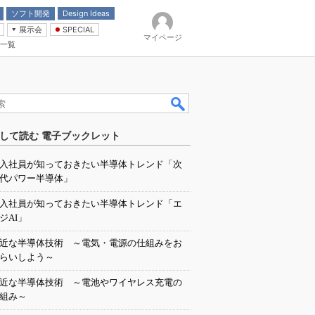
ソフト開発
Design Ideas
展示会
SPECIAL
マイページ
一覧
「電源技術」
イバ
して読む 電子ブックレット
入社員が知っておきたい半導体トレンド「次
代パワー半導体」
入社員が知っておきたい半導体トレンド「エ
ジAI」
近な半導体技術 ～電気・電源の仕組みをお
らいしよう～
近な半導体技術 ～電池やワイヤレス充電の
組み～