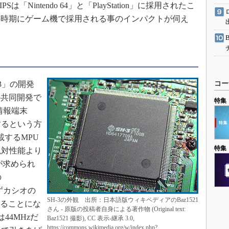
Nintendo 64」と「PlayStation」に採用されたこ
の時期にゲーム機で採用される事のインパクトが伺え
3」の開発
コー
の共同開発で
特集
帯情報端末
するという方
載するMPU
特集
絶対性能より
が求められ
の
ずカシオの
SH-3の外観 出所：日本語版ウィキペディアのBaz1521
されることにな
さん - 原版の投稿者自身による著作物 (Original text:
44MHzだ
Baz1521 撮影), CC 表示-継承 3.0,
https://commons.wikimedia.org/w/index.php?