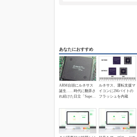
あなたにおすすめ
ARM台頭にルネサス
ルネサス、運転支援マ
誕生……時代に翻弄さ
イコンに2Mバイトの
れ続けた日立「Super
フラッシュを内蔵
H」