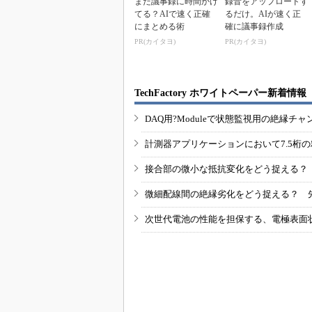
まだ議事録に時間かけ
録音をアップロードす
てる？AIで速く正確
るだけ。AIが速く正
にまとめる術
確に議事録作成
PR(カイタヨ)
PR(カイタヨ)
TechFactory ホワイトペーパー新着情報
DAQ用?Moduleで状態監視用の絶縁
計測器アプリケーションにおいて7.5桁
接合部の微小な抵抗変化をどう捉える？
微細配線間の絶縁劣化をどう捉える？ 
次世代電池の性能を担保する、電極表面