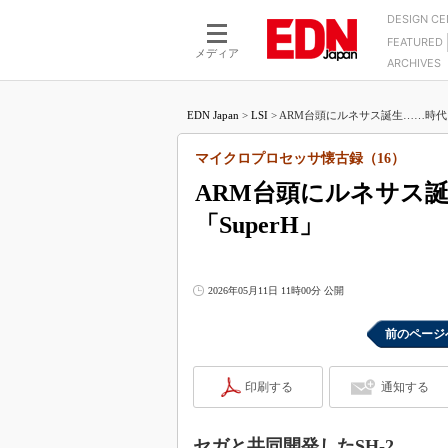
DESIGN C
FEATURED
モーター
LSI
メディア
ARCHIVES
電源設計
マイコン
プロセスエンジニアの現
カーボンニュートラルへの挑戦
FPGA
EDN Japan
>
LSI
>
ARM台頭にルネサス誕生……時代に
マイクロプロセッサ懐古
IoT×製造業
中堅技術者に贈る電子部品
マイクロプロセッサ懐古録（16）
つながるクルマ
用講座
ARM台頭にルネサス
エレクトロニクス入門
たった2つの式で始めるDC
バーターの設計
「SuperH」
5G（EE Times Japan）
DC-DCコンバーター活用
医療エレ（EE Times Japan）
Wired, Weird
製品解剖（EE Times Japan）
2026年05月11日 11時00分 公開
マイコン講座
Q&Aで学ぶマイコン講座
前のページ
高速シリアル伝送技術講
印刷する
通知する
記録計／データロガーの
アナログ設計のきほん／A
ズ編
セガと共同開発したSH-2