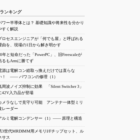
ランキング
パワー半導体とは？ 基礎知識や将来性を分かり
やすく解説
プロセスエンジニアが「何でも屋」と呼ばれる
理由を、現場の1日から解き明かす
20年と短命だった「PowerPC」、旧Freescaleが
粘るもArmに勝てず
電源は電解コン総取っ換えだけでは直らな
い！ ―― パワコンの修理（1）
低周波ノイズ抑制に効果 「Silent Switcher 3」
に42V入力品が登場
カメラなしで見守り可能 アンテナ一体型ミリ
波レーダー
アルミ電解コンデンサー（1）―― 原理と構造
第3世代MRDIMM用メモリI/Fチップセット、ル
ネサス