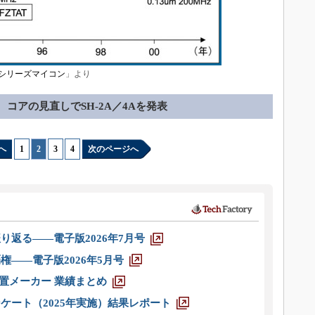
シリーズマイコン
」より
コアの見直しでSH-2A／4Aを発表
へ
1
|
2
|
3
|
4
次のページへ
り返る――電子版2026年7月号
権――電子版2026年5月号
装置メーカー 業績まとめ
ケート（2025年実施）結果レポート