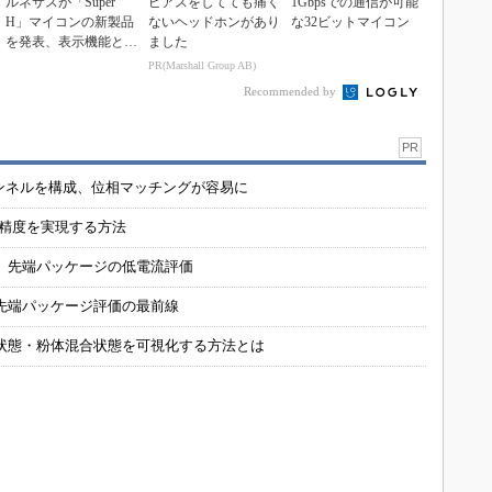
ルネサスが「Super
ピアスをしてても痛く
1Gbpsでの通信が可能
H」マイコンの新製品
ないヘッドホンがあり
な32ビットマイコン
を発表、表示機能とネ
ました
ットワーク性能を強...
PR(Marshall Group AB)
Recommended by
PR
チャンネルを構成、位相マッチングが容易に
の精度を実現する方法
 先端パッケージの低電流評価
先端パッケージ評価の最前線
状態・粉体混合状態を可視化する方法とは