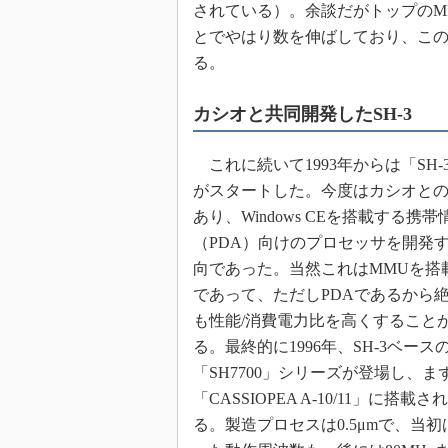
されている）。余談だがトップのMIPSは「
とでやはり数を伸ばしており、こ
る。
カシオと共同開発したSH-3
これに続いて1993年からは「SH-
がスタートした。今度はカシオと
あり、Windows CEを搭載する携
（PDA）向けのプロセッサを開発
向であった。当然これはMMUを搭
であって、ただしPDAであるから
も性能/消費電力比を高くすること
る。最終的に1996年、SH-3ベース
「SH7700」シリーズが登場し、ま
「CASSIOPEA A-10/11」に搭載
る。製造プロセスは0.5μmで、当初は