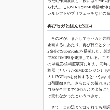
った動作周波数も、後には80MHz
られた。このSH-3はMMU制御命
レルシフトやプリフェッチなどの命
再びセガと組んだSH-4
その次が、またしてもセガと共同開発に
企画するにあたり、再び日立とタ
2命令のSuperScalarを搭載した
で300 DMIPSを発揮している。この
の単精度/倍精度演算に加え、同時
算器（というかSIMDエンジン）も搭
大1.17GFlopsを発揮するという高
出荷開始され、さらにその後PDAとか
自身が全世界で1045万台の出荷
は売れなかったというべきか。
さて、この辺まではそれでも順調だ