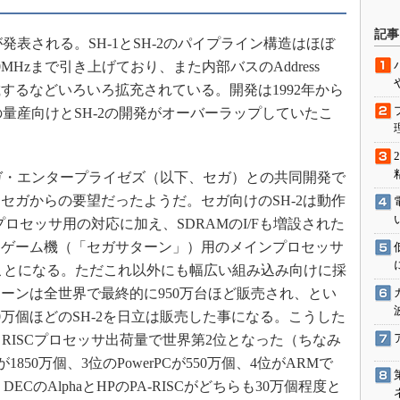
駆動入門講
記事
が発表される。SH-1とSH-2のパイプライン構造はほぼ
Hzまで引き上げており、また内部バスのAddress
を搭載するなどいろいろ拡充されている。開発は1992年から
活用設計」
の量産向けとSH-2の開発がオーバーラップしていたこ
G
価試験はど
ガ・エンタープライゼズ（以下、セガ）との共同開発で
どはセガからの要望だったようだ。セガ向けのSH-2は動作
Thread
チプロセッサ用の対応に加え、SDRAMのI/Fも増設された
Z-Wave
。ゲーム機（「セガサターン」）用のメインプロセッサ
ことになる。ただこれ以外にも幅広い組み込み向けに採
ーンは全世界で最終的に950万台ほど販売され、とい
0万個ほどのSH-2を日立は販売した事になる。こうした
おけるRISCプロセッサ出荷量で世界第2位となった（ちなみ
が1850万個、3位のPowerPCが550万個、4位がARMで
DECのAlphaとHPのPA-RISCがどちらも30万個程度と