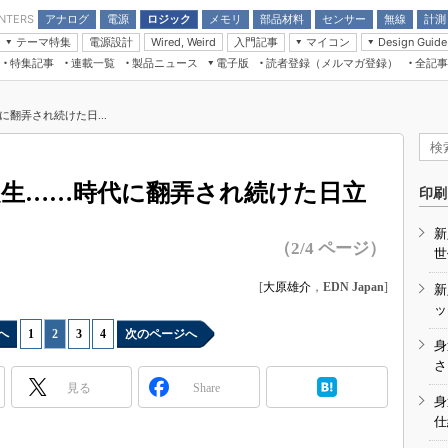
アナログ
電源
ロジック
メモリ
部品材料
センサー
無線
計測
ENTERS
テーマ特集
電源設計
入門記事
マイコン
Wired, Weird
Design Guide
アナログ機能回路
受動部品
特集記事
連載一覧
製品ニュース
電子版
読者登録（メルマガ登録）
全記事
計測機器
Microchip情報
モーター入門
マイコン講座
CEATEC
パワー関連と電源
機構部品
場から
EDN Japan×EE Times Japan統合電
EdgeTech＋
タイミングデバイス
オンデマンドセミナー
Q&Aで学ぶマイコン講座
子版
ディスプレイとドラ
翻弄され続けた日...
録
TECHNO-FRONTIER
マイコン入門!! 必携用語集
電子ブックレット
計測とテスト
“徹底”活
組込み/エッジコンピューティング展
信号源とパルス信号
誕生……時代に翻弄され続けた日立
人とくるま展
印刷
/DCコン
Wired, Weird
AUTOMOTIVE WORLD
新
講座
（2/4 ページ）
世
[
大原雄介
，
EDN Japan
]
新
ッ
へ
1
|
2
|
3
|
4
次のページへ
身
座
さ
見る
Share
基礎知識
身
仕
DCとノイ