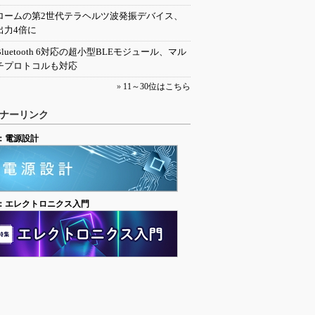
ロームの第2世代テラヘルツ波発振デバイス、
出力4倍に
Bluetooth 6対応の超小型BLEモジュール、マル
チプロトコルも対応
»
11～30位はこちら
ナーリンク
：電源設計
：エレクトロニクス入門