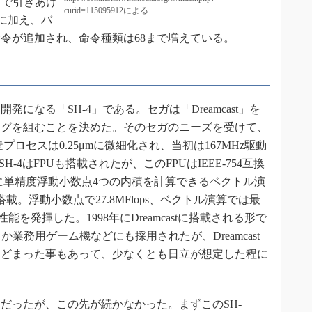
まで引きあげ
curid=115095912による
令に加え、バ
令が追加され、命令種類は68まで増えている。
なる「SH-4」である。セガは「Dreamcast」を
ッグを組むことを決めた。そのセガのニーズを受けて、
。製造プロセスは0.25μmに微細化され、当初は167MHz駆動
SH-4はFPUも搭載されたが、このFPUはIEEE-754互換
に単精度浮動小数点4つの内積を計算できるベクトル演
載。浮動小数点で27.8MFlops、ベクトル演算では最
い性能を発揮した。1998年にDreamcastに搭載される形で
業務用ゲーム機などにも採用されたが、Dreamcast
にとどまった事もあって、少なくとも日立が想定した程に
ったが、この先が続かなかった。まずこのSH-