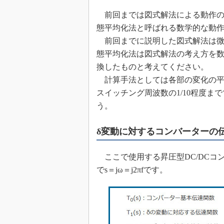
前回までは図式解法による動作の説
態平均化法と呼ばれる数学的な動
前回までに説明した図式解法は微少
態平均化法は図式解法の考え方を
換したものと考えてください。
計算手法としては各部の変化の平
スイッチング周波数の1/10程度ま
う。
δ変動に対するコンバーターの
ここで使用する昇圧型DC/DCコ
でs＝jω＝j2πfです。