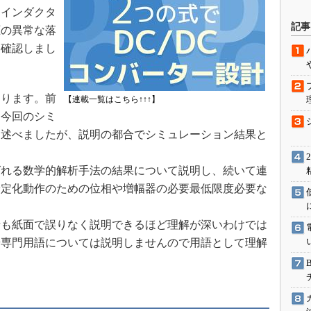
、インダクタ
駆動入門講
記事
圧の異常な落
を確認しまし
活用設計」
ります。前
【連載一覧はこちら↑↑↑】
G
と今回のシミ
価試験はど
と述べましたが、説明の都合でシミュレーション結果と
Thread
れる数学的解析手法の結果について説明し、続いて連
Z-Wave
安定化動作のための位相や増幅器の必要最低限度必要な
も紙面で誤りなく説明できるほど理解が深いわけでは
や専門用語については説明しませんので用語として理解