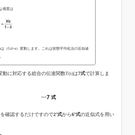
な感度は
oは（Gd×α）変動します。これは状態平均化法の近似値
。
動に対応する総合の伝達関数T(s)は
7式
で計算しま
を確認するだけですので
2’式
から
6’式
の近似式を用い