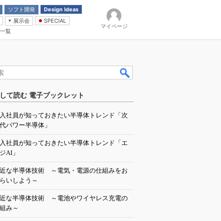
ソフト開発
Design Ideas
展示会
SPECIAL
マイページ
一覧
「電源技術」
イバ
して読む 電子ブックレット
入社員が知っておきたい半導体トレンド「次
代パワー半導体」
入社員が知っておきたい半導体トレンド「エ
ジAI」
近な半導体技術 ～電気・電源の仕組みをお
らいしよう～
近な半導体技術 ～電池やワイヤレス充電の
組み～