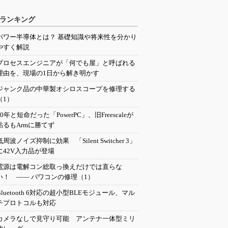
ランキング
パワー半導体とは？ 基礎知識や将来性を分かり
やすく解説
プロセスエンジニアが「何でも屋」と呼ばれる
理由を、現場の1日から解き明かす
ジャンク品の中華製オシロスコープを修理する
（1）
20年と短命だった「PowerPC」、旧Freescaleが
粘るもArmに勝てず
低周波ノイズ抑制に効果 「Silent Switcher 3」
に42V入力品が登場
電源は電解コン総取っ換えだけでは直らな
い！ ―― パワコンの修理（1）
Bluetooth 6対応の超小型BLEモジュール、マル
チプロトコルも対応
カメラなしで見守り可能 アンテナ一体型ミリ