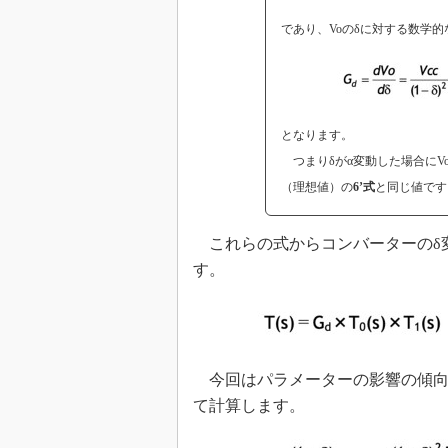
であり、Voのδに対する数学的
となります。
つまりδがα変動した場合にV
（理想値）の
6’式
と同じ値です
これらの式からコンバーターのδ変
す。
今回はパラメーターの影響の傾向
て計算します。