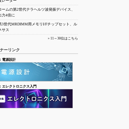
波レーダー
ロームの第2世代テラヘルツ波発振デバイス、
出力4倍に
第3世代MRDIMM用メモリI/Fチップセット、ル
ネサス
»
11～30位はこちら
ナーリンク
：電源設計
：エレクトロニクス入門