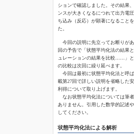
ションで確認しました。その結果
めざせ高効率！ モーター
座
ンスが大きくなるにつれて出力電
ち込み（反応）が顕著になること
Bluetooth mesh入門
た。
「SPICEの仕組みとその
最新記事一覧
今回の説明に先立ってお断りがあ
計測器メーカーから見た5
回の予告で「状態平均化法の結果
USB Type-Cの登場で評
ュレーションの結果を比較……」
う変わる？
の比較は次回に繰り延べます。
IoT時代の無線規格を知る【
編】
今回は最初に状態平均化法と呼ば
IoT時代の無線規格を知る【
載第27回で詳しい説明を省略した
編】
利得について取り上げます。
なお状態平均化法については筆者
ありません。引用した数学的記述
してください。
状態平均化法による解析