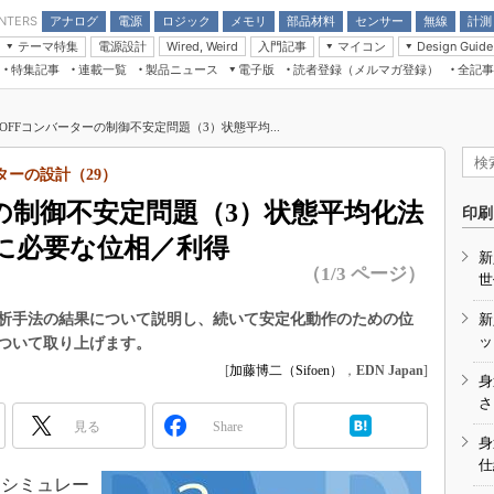
アナログ
電源
ロジック
メモリ
部品材料
センサー
無線
計測
ENTERS
テーマ特集
電源設計
入門記事
マイコン
Wired, Weird
Design Guide
アナログ機能回路
受動部品
特集記事
連載一覧
製品ニュース
電子版
読者登録（メルマガ登録）
全記事
計測機器
Microchip情報
モーター入門
マイコン講座
CEATEC
パワー関連と電源
機構部品
場から
EDN Japan×EE Times Japan統合電
EdgeTech＋
タイミングデバイス
オンデマンドセミナー
Q&Aで学ぶマイコン講座
子版
ディスプレイとドラ
/OFFコンバーターの制御不安定問題（3）状態平均...
録
TECHNO-FRONTIER
マイコン入門!! 必携用語集
電子ブックレット
計測とテスト
“徹底”活
ターの設計（29）
組込み/エッジコンピューティング展
信号源とパルス信号
ーの制御不安定問題（3）状態平均化法
人とくるま展
印刷
/DCコン
Wired, Weird
に必要な位相／利得
AUTOMOTIVE WORLD
新
講座
（1/3 ページ）
世
析手法の結果について説明し、続いて安定化動作のための位
新
ッ
ついて取り上げます。
[
加藤博二（Sifoen）
，
EDN Japan
]
身
座
さ
見る
Share
基礎知識
身
仕
DCとノイ
をシミュレー