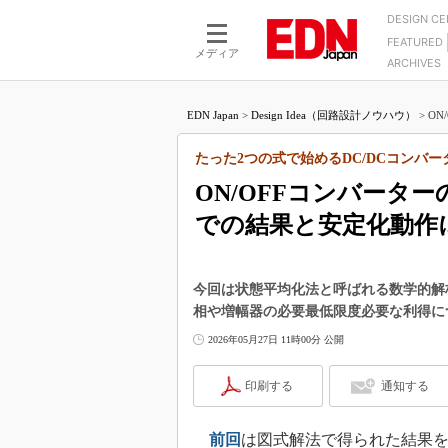
DESIGN C
FEATURED
モーター
LSI
メディア
ARCHIVES
電源設計
マイコン
プロセスエンジニアの現
カーボンニュートラルへの挑戦
FPGA
EDN Japan
>
Design Idea（回路設計ノウハウ）
>
ON
マイクロプロセッサ懐古
IoT×製造業
中堅技術者に贈る電子部品
たった2つの式で始めるDC/DCコンバー
つながるクルマ
用講座
ON/OFFコンバータ
エレクトロニクス入門
たった2つの式で始めるDC
バーターの設計
での結果と安定化動作
5G（EE Times Japan）
DC-DCコンバーター活用
医療エレ（EE Times Japan）
Wired, Weird
製品解剖（EE Times Japan）
今回は状態平均化法と呼ばれる数学的解
マイコン講座
相や増幅器の必要最低限度必要な利得に
Q&Aで学ぶマイコン講座
2026年05月27日 11時00分 公開
高速シリアル伝送技術講
印刷する
通知する
記録計／データロガーの
アナログ設計のきほん／A
前回
は図式解法で得られた結果
ズ編