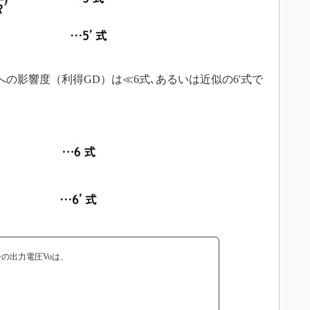
の影響度（利得GD）は≪6式､あるいは近似の6'式で
ーの出力電圧Voは、