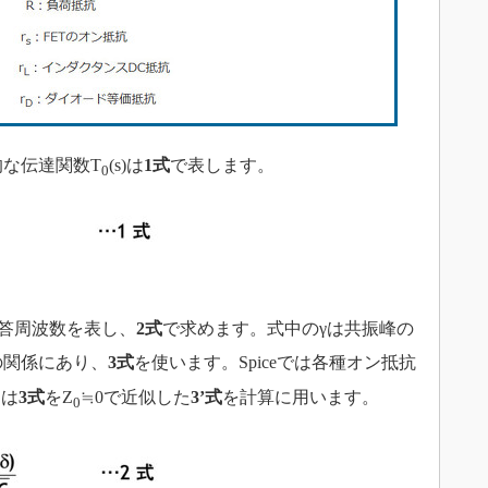
的な伝達関数T
(s)は
1式
で表します。
0
応答周波数を表し、
2式
で求めます。式中のγは共振峰の
Qの関係にあり、
3式
を使います。Spiceでは各種オン抵抗
回は
3式
をZ
≒0で近似した
3’式
を計算に用います。
0