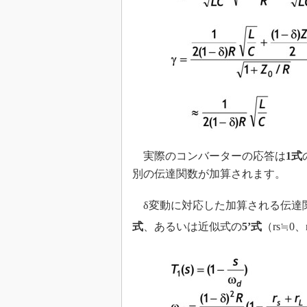
実際のコンバーターの応答は
1式
別の伝達関数が加算されます。
δ変動に対応した加算される伝達
式
、あるいは近似式の
5’式
（rs≒0、