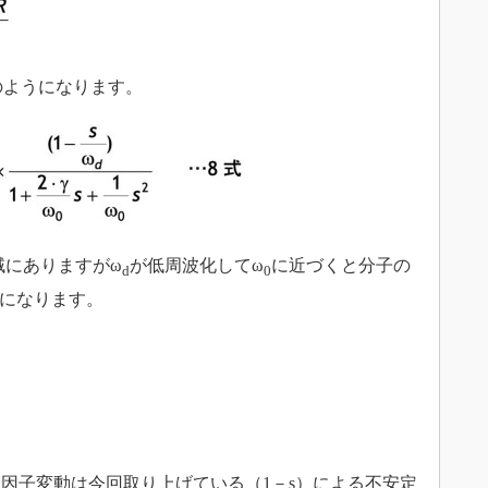
のようになります。
域にありますがω
が低周波化してω
に近づくと分子の
d
0
うになります。
因子変動は今回取り上げている（1－s）による不安定