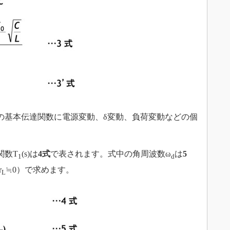
の基本伝達関数に電源変動、δ変動、負荷変動などの個
関数T
(s)は
4式
で表されます。式中の角周波数ω
は
5
1
d
r
≒0）で求めます。
L