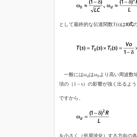
として最終的な伝達関数T(s)は
8式
一般にはω
はω
より高い周波数
d
0
項の（1－s）の影響が強く出るよ
ですから、
を小さく（低周波化）する方向の各