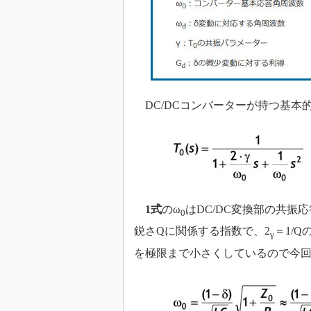
DC/DCコンバーターが持つ基本
1式
のω
はDC/DC変換部の共振
0
鋭さQに関係する指数で、2
＝1/
γ
を極限まで小さくしているので今