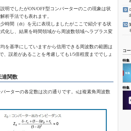
明でしたがON/OFF型コンバーターのこの現象は状
作解析手法でも表れます。
時間（dt）を元に表現しましたがここで紹介する状
数式化し、結果を時間領域から周波数領域へラプラス変
均を基準にしていますから信用できる周波数の範囲は
コー
でで、誤差があることを考慮しても1/5倍程度まででしょ
特集
伝達関数
特集
ンバーターの各定数は次の通りです。sは複素角周波数