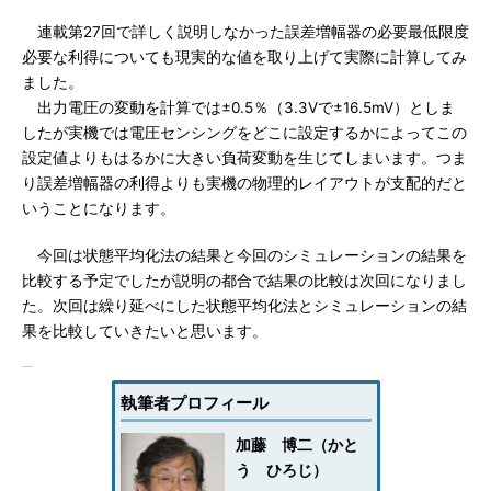
連載第27回で詳しく説明しなかった誤差増幅器の必要最低限度
必要な利得についても現実的な値を取り上げて実際に計算してみ
ました。
出力電圧の変動を計算では±0.5％（3.3Vで±16.5mV）としま
したが実機では電圧センシングをどこに設定するかによってこの
設定値よりもはるかに大きい負荷変動を生じてしまいます。つま
り誤差増幅器の利得よりも実機の物理的レイアウトが支配的だと
いうことになります。
今回は状態平均化法の結果と今回のシミュレーションの結果を
比較する予定でしたが説明の都合で結果の比較は次回になりまし
た。次回は繰り延べにした状態平均化法とシミュレーションの結
果を比較していきたいと思います。
執筆者プロフィール
加藤 博二（かと
う ひろじ）