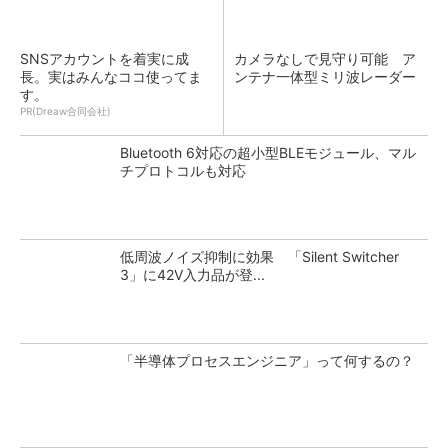
SNSアカウントを着実に成
カメラなしで見守り可能 ア
長。実はみんなココ使ってま
ンテナ一体型ミリ波レーダー
す。
PR(Dreaw合同会社)
Bluetooth 6対応の超小型BLEモジュール、マル
チプロトコルも対応
低周波ノイズ抑制に効果 「Silent Switcher
3」に42V入力品が登...
「半導体プロセスエンジニア」って何するの？