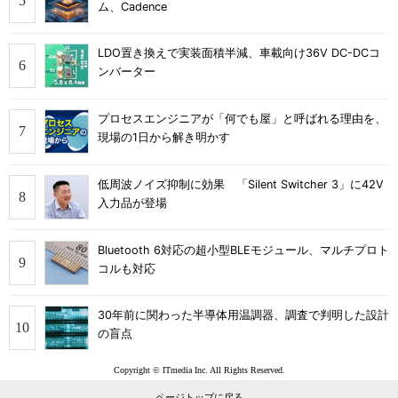
ム、Cadence
LDO置き換えで実装面積半減、車載向け36V DC-DCコ
ンバーター
プロセスエンジニアが「何でも屋」と呼ばれる理由を、
現場の1日から解き明かす
低周波ノイズ抑制に効果 「Silent Switcher 3」に42V
入力品が登場
Bluetooth 6対応の超小型BLEモジュール、マルチプロト
コルも対応
30年前に関わった半導体用温調器、調査で判明した設計
の盲点
Copyright © ITmedia Inc. All Rights Reserved.
ページトップに戻る