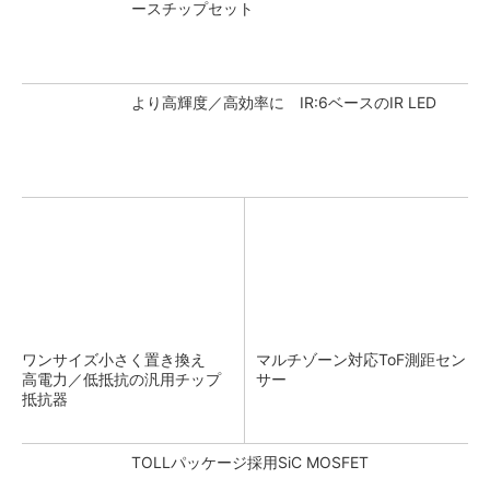
ースチップセット
より高輝度／高効率に IR:6ベースのIR LED
ワンサイズ小さく置き換え
マルチゾーン対応ToF測距セン
高電力／低抵抗の汎用チップ
サー
抵抗器
TOLLパッケージ採用SiC MOSFET