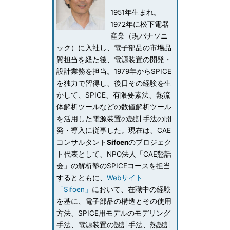
1951年生まれ。
1972年に松下電器
産業（現パナソニ
ック）に入社し、電子部品の市場品
質担当を経た後、電源装置の開発・
設計業務を担当。1979年からSPICE
を独力で習得し、後日その経験を生
かして、SPICE、有限要素法、熱流
体解析ツールなどの数値解析ツール
を活用した電源装置の設計手法の開
発・導入に従事した。現在は、CAE
コンサルタント
Sifoen
のプロジェク
ト代表として、NPO法人「CAE懇話
会」の解析塾のSPICEコースを担当
するとともに、
Webサイト
「Sifoen」
において、在職中の経験
を基に、電子部品の構造とその使用
方法、SPICE用モデルのモデリング
手法、電源装置の設計手法、熱設計