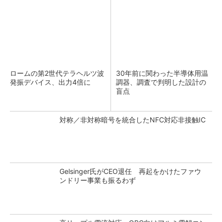
ロームの第2世代テラヘルツ波
30年前に関わった半導体用温
発振デバイス、出力4倍に
調器、調査で判明した設計の
盲点
対称／非対称暗号を統合したNFC対応非接触IC
Gelsinger氏がCEO退任 再起をかけたファウ
ンドリー事業も振るわず