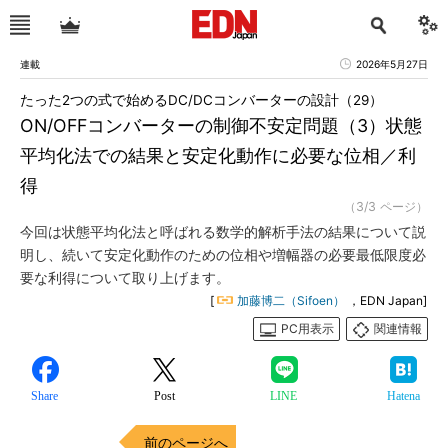
連載
2026年5月27日
たった2つの式で始めるDC/DCコンバーターの設計（29）
ON/OFFコンバーターの制御不安定問題（3）状態
平均化法での結果と安定化動作に必要な位相／利
得
（3/3 ページ）
今回は状態平均化法と呼ばれる数学的解析手法の結果について説
明し、続いて安定化動作のための位相や増幅器の必要最低限度必
要な利得について取り上げます。
[
加藤博二（Sifoen）
，EDN Japan]
PC用表示
関連情報
Share
Post
LINE
Hatena
前のページへ