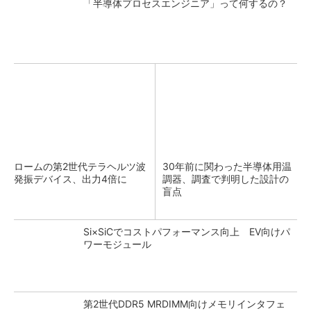
「半導体プロセスエンジニア」って何するの？
ロームの第2世代テラヘルツ波
30年前に関わった半導体用温
発振デバイス、出力4倍に
調器、調査で判明した設計の
盲点
Si×SiCでコストパフォーマンス向上 EV向けパ
ワーモジュール
第2世代DDR5 MRDIMM向けメモリインタフェ