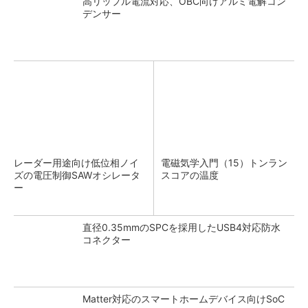
高リップル電流対応、OBC向けアルミ電解コン
デンサー
レーダー用途向け低位相ノイ
電磁気学入門（15）トンラン
ズの電圧制御SAWオシレータ
スコアの温度
ー
直径0.35mmのSPCを採用したUSB4対応防水
コネクター
Matter対応のスマートホームデバイス向けSoC