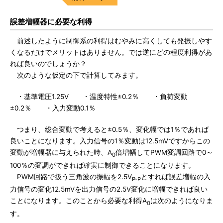
誤差増幅器に必要な利得
前述したように制御系の利得はむやみに高くしても発振しやす
くなるだけでメリットはありません。では逆にどの程度利得があ
れば良いのでしょうか？
次のような仮定の下で計算してみます。
・基準電圧1.25V ・温度特性±0.2％ ・負荷変動
±0.2％ ・入力変動0.1％
つまり、総合変動で考えると±0.5％、変化幅では1％であれば
良いことになります。入力信号の1％変動は12.5mVですからこの
変動が増幅器に与えられた時、A
倍増幅してPWM変調回路で0～
0
100％の変調ができれば確実に制御できることになります。
PWM回路で扱う三角波の振幅を2.5V
とすれば誤差増幅の入
P-P
力信号の変化12.5mVを出力信号の2.5V変化に増幅できれば良い
ことになります。このことから必要な利得A
は次のようになりま
0
す。