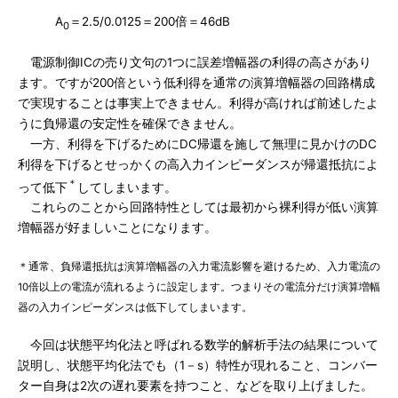
A
＝2.5/0.0125＝200倍＝46dB
0
電源制御ICの売り文句の1つに誤差増幅器の利得の高さがあり
ます。ですが200倍という低利得を通常の演算増幅器の回路構成
で実現することは事実上できません。利得が高ければ前述したよ
うに負帰還の安定性を確保できません。
一方、利得を下げるためにDC帰還を施して無理に見かけのDC
利得を下げるとせっかくの高入力インピーダンスが帰還抵抗によ
＊
って低下
してしまいます。
これらのことから回路特性としては最初から裸利得が低い演算
増幅器が好ましいことになります。
＊通常、負帰還抵抗は演算増幅器の入力電流影響を避けるため、入力電流の
10倍以上の電流が流れるように設定します。つまりその電流分だけ演算増幅
器の入力インピーダンスは低下してしまいます。
今回は状態平均化法と呼ばれる数学的解析手法の結果について
説明し、状態平均化法でも（1－s）特性が現れること、コンバー
ター自身は2次の遅れ要素を持つこと、などを取り上げました。