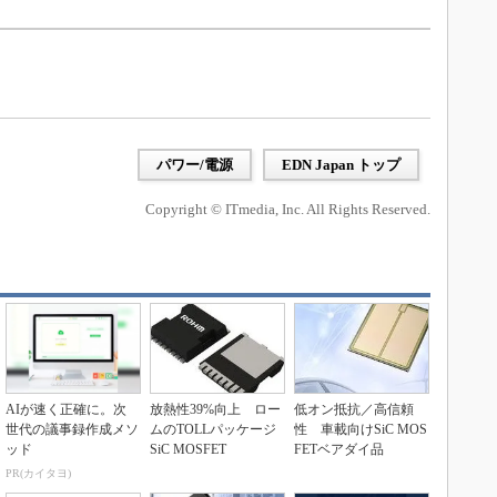
パワー/電源
EDN Japan トップ
Copyright © ITmedia, Inc. All Rights Reserved.
AIが速く正確に。次
放熱性39%向上 ロー
低オン抵抗／高信頼
世代の議事録作成メソ
ムのTOLLパッケージ
性 車載向けSiC MOS
ッド
SiC MOSFET
FETベアダイ品
PR(カイタヨ)