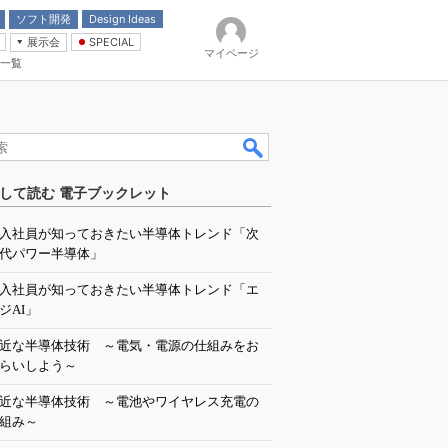
ソフト開発
Design Ideas
展示会
SPECIAL
マイページ
一覧
「電源技術」
イバ
して読む 電子ブックレット
入社員が知っておきたい半導体トレンド「次
代パワー半導体」
入社員が知っておきたい半導体トレンド「エ
ジAI」
近な半導体技術 ～電気・電源の仕組みをお
らいしよう～
近な半導体技術 ～電池やワイヤレス充電の
組み～