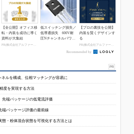
【全公開】オフィス移
低スイッチング損失／
【プロの裏技を公開】
転・内装を成功に導く
低導通損失 600V耐
内装を賢くデザインす
資料が大集結
圧Nチャンネルパワー
る
MOSFET
PR(株式会社アルファーテクノ)
PR(株式会社アルファーテクノ)
Recommended by
PR
チャンネルを構成、位相マッチングが容易に
の精度を実現する方法
 先端パッケージの低電流評価
先端パッケージ評価の最前線
状態・粉体混合状態を可視化する方法とは