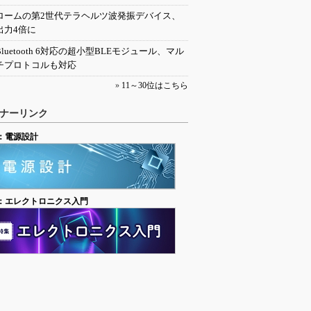
ロームの第2世代テラヘルツ波発振デバイス、
出力4倍に
Bluetooth 6対応の超小型BLEモジュール、マル
チプロトコルも対応
»
11～30位はこちら
ナーリンク
：電源設計
：エレクトロニクス入門