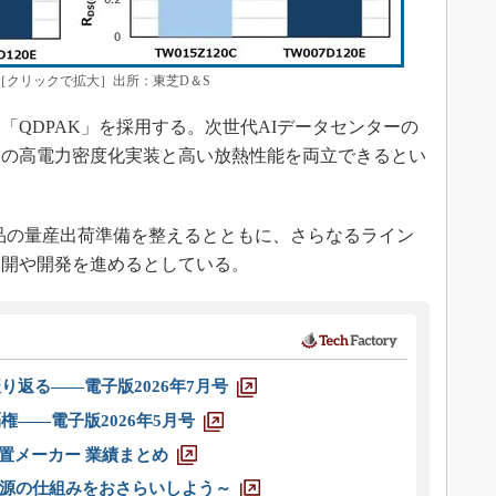
較図［クリックで拡大］出所：東芝D＆S
QDPAK」を採用する。次世代AIデータセンターの
ジの高電力密度化実装と高い放熱性能を両立できるとい
製品の量産出荷準備を整えるとともに、さらなるライン
展開や開発を進めるとしている。
り返る――電子版2026年7月号
権――電子版2026年5月号
装置メーカー 業績まとめ
源の仕組みをおさらいしよう～