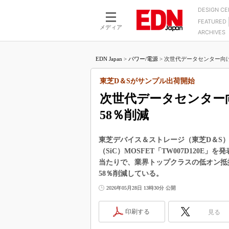
DESIGN C
FEATURED
モーター
LSI
メディア
ARCHIVES
電源設計
マイコン
プロセスエンジニアの現
カーボンニュートラルへの挑戦
FPGA
EDN Japan
>
パワー/電源
>
次世代データセンター向け120
マイクロプロセッサ懐古
IoT×製造業
中堅技術者に贈る電子部品
東芝D＆Sがサンプル出荷開始
つながるクルマ
用講座
次世代データセンター向け1
エレクトロニクス入門
たった2つの式で始めるDC
バーターの設計
58％削減
5G（EE Times Japan）
DC-DCコンバーター活用
医療エレ（EE Times Japan）
Wired, Weird
東芝デバイス＆ストレージ（東芝D＆S）は
製品解剖（EE Times Japan）
（SiC）MOSFET「TW007D120
マイコン講座
当たりで、業界トップクラスの低オン抵
Q&Aで学ぶマイコン講座
58％削減している。
高速シリアル伝送技術講
2026年05月28日 13時30分 公開
記録計／データロガーの
印刷する
見る
アナログ設計のきほん／A
ズ編