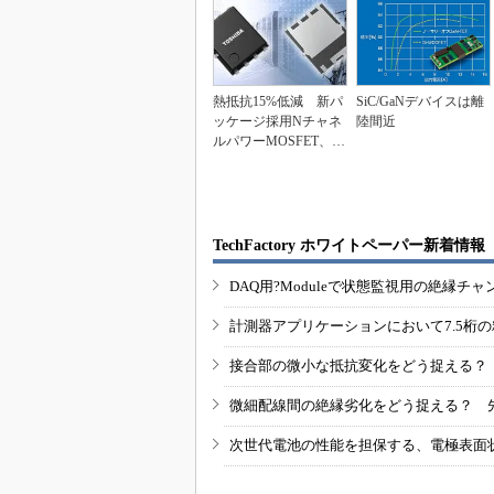
熱抵抗15%低減 新パ
SiC/GaNデバイスは離
ッケージ採用Nチャネ
陸間近
ルパワーMOSFET、東
芝D&S
TechFactory ホワイトペーパー新着情報
DAQ用?Moduleで状態監視用の絶縁
計測器アプリケーションにおいて7.5桁
接合部の微小な抵抗変化をどう捉える？
微細配線間の絶縁劣化をどう捉える？ 
次世代電池の性能を担保する、電極表面