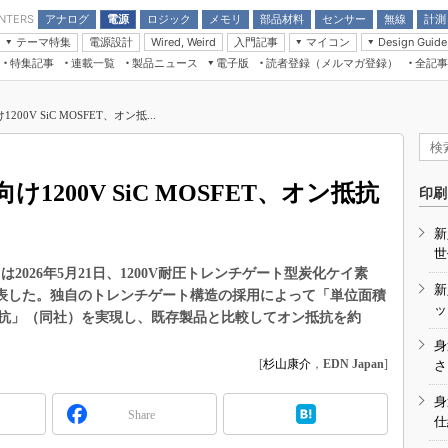
アナログ
電源
ロジック
メモリ
部品材料
センサー
無線
計測
ENTERS
テーマ特集
電源設計
入門記事
マイコン
Wired, Weird
Design Guide
アナログ機能回路
受動部品
特集記事
連載一覧
製品ニュース
電子版
読者登録（メルマガ登録）
全記事
計測機器
Microchip情報
モーター入門
マイコン講座
CEATEC
パワー関連と電源
機構部品
場から
EDN Japan×EE Times Japan統合電
EdgeTech＋
タイミングデバイス
オンデマンドセミナー
Q&Aで学ぶマイコン講座
子版
ディスプレイとドラ
0V SiC MOSFET、オン抵...
録
TECHNO-FRONTIER
マイコン入門!! 必携用語集
電子ブックレット
計測とテスト
“徹底”活
組込み/エッジコンピューティング展
信号源とパルス信号
200V SiC MOSFET、オン抵抗
人とくるま展
印刷
/DCコン
Wired, Weird
AUTOMOTIVE WORLD
新
講座
世
2026年5月21日、1200V耐圧トレンチゲート型炭化ケイ素
新
E」を発表した。独自のトレンチゲート構造の採用によって「単位面積
ッ
抗」（同社）を実現し、既存製品と比較してオン抵抗を約
身
座
[
杉山康介
，
EDN Japan
]
さ
基礎知識
身
Share
仕
DCとノイ