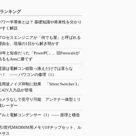
ランキング
パワー半導体とは？ 基礎知識や将来性を分かり
やすく解説
プロセスエンジニアが「何でも屋」と呼ばれる
理由を、現場の1日から解き明かす
20年と短命だった「PowerPC」、旧Freescaleが
粘るもArmに勝てず
電源は電解コン総取っ換えだけでは直らな
い！ ―― パワコンの修理（1）
低周波ノイズ抑制に効果 「Silent Switcher 3」
に42V入力品が登場
カメラなしで見守り可能 アンテナ一体型ミリ
波レーダー
アルミ電解コンデンサー（1）―― 原理と構造
第3世代MRDIMM用メモリI/Fチップセット、ル
ネサス