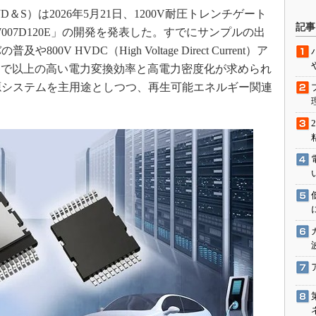
）は2026年5月21日、1200V耐圧トレンチゲート
駆動入門講
記事
TW007D120E」の開発を発表した。すでにサンプルの出
V HVDC（High Voltage Direct Current）ア
まで以上の高い電力変換効率と高電力密度化が求められ
活用設計」
源システムを主用途としつつ、再生可能エネルギー関連
G
価試験はど
Thread
Z-Wave