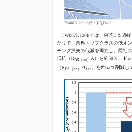
TW007D120E 出所：東芝D＆S
TW007D120Eでは、東芝D＆
たりで、業界トップクラスの低オ
チング損失の低減を両立し、同社の第3世
抵抗（R
A）を約58％、ド
DS（on）
（R
×Q
）を約52％削減し
DS（on）
gd