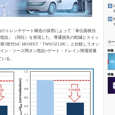
S独自のトレンチゲート構造の採用によって「単位面積当
ン抵抗」（同社）を実現した。導通損失の削減とスイッ
コー
代SiC MOSFET「TW015Z120C」と比較してオン
レイン・ソース間オン抵抗×ゲート・ドレイン間電荷量
特集
ている。
特集