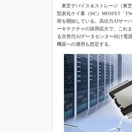
東芝デバイス＆ストレージ（東芝D＆S
めざせ高効率！ モーター
座
型炭化ケイ素（SiC）MOSFET「
Bluetooth mesh入門
荷を開始している。高出力AIサーバの普及や800
ーキテクチャの採用拡大で、これ
「SPICEの仕組みとその
最新記事一覧
る次世代AIデータセンター向け電
計測器メーカーから見た5
機器への適用も想定する。
USB Type-Cの登場で評
う変わる？
IoT時代の無線規格を知る【
編】
IoT時代の無線規格を知る【
編】