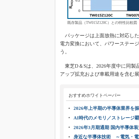
既存製品（TW015Z120C）との特性比
パッケージは上面放熱に対応した「
電力変換において、パワーステー
う。
東芝D＆Sは、2026年度中に同
アップ拡充および車載用途を含む
おすすめホワイトペーパー
2026年上半期の半導体業界を振
AI時代のメモリ／ストレージ覇
2026年3月期通期 国内半導体
身近な半導体技術 ～電気・電